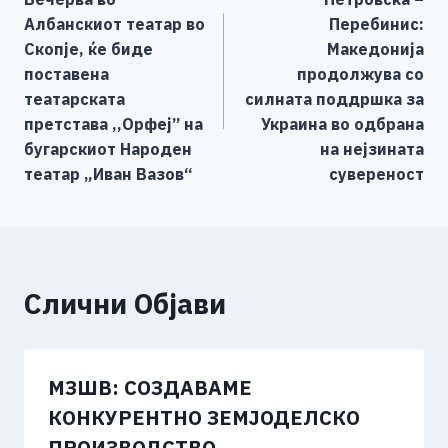
o
g
p
n
на
Албанскиот театар во
Перебинис:
o
er
p
k
напис
Скопје, ќе биде
Македонија
k
поставена
продолжува со
театарската
силната поддршка за
претстава ,,Орфеј” на
Украина во одбрана
бугарскиот Народен
на нејзината
театар „Иван Вазов“
сувереност
Слични Објави
МЗШВ: СОЗДАВАМЕ
КОНКУРЕНТНО ЗЕМЈОДЕЛСКО
ПРОИЗВОДСТВО