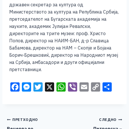
државен секретар за култура од
Министерството за култура на Република Србија,
претседателот на Бугарската академија на
науките, академик Јулијан Ревалски,
директорите на трите музеи: проф. Христо
Попов, директор на НАИМ-БАН, д-р Славица
Бабамова, директор на НАМ – Скопје и Бојана
Борич-Брешковиќ, директор на Народниот музеј
на Србија, амбасадори и други официјални
претставници.
F
M
T
X
W
Vi
E
C
S
a
e
wi
h
b
m
o
h
c
ss
tt
at
er
ai
p
ar
e
e
er
s
l
y
e
Навигација
ПРЕТХОДНО
СЛЕДНО
b
n
A
Li
Вечерва во
Петровска –