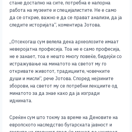
стане достапно на сите, потребна е напорна
работа на музеите и специјалистите. Не е само
да се открие, важно е да се прават анализи, да ја
следите историјата“, коментира Јотова.
„Отсекогаш сум велела дека археолозите имаат
неверојатна професија. Тоа не е само професија,
не е занает, тоа е нешто многу повеќе, бидејќи со
истражување на минатото на светот му го
откривате животот, традициите, човечките
души и мисли“, рече Јотова. Според нејзините
зборови, на светот му се потребни лекциите од
минатото за да знае како да ја изгради
иднината.
Среќен сум што токму за време на Деновите на
европското наследство бугарската јавност и