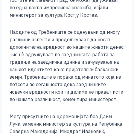
гостите на главниот град ќе можат да уживаат
во една ваква импресивна изложба, изјави
министерот за култура Крстју Крстев.
Наодите од Требениште се оценувани од многу
различни аспекти и продолжуваат да носат
дополнителна вредност во нашите животи денес.
Тие нè здружуваат во заедничката работа за
градење на заедничка иднина и зачувување на
нашиот идентитет како пријателски балкански
земји. Требениште е порака од минатото која не
потсети во сегашноста дека заедничките
човечки вредности кои ги делиме не прават исти
во нашата различност, коментира министерот.
Меѓу присутните на церемонијата беа Даим
Лучи, заменик министер за култура на Република
Северна Македонија, Миодраг Ивановиќ,