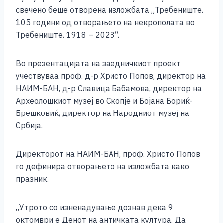
e
e
er
s
l
y
e
свечено беше отворена изложбата „Требениште.
b
n
A
Li
105 години од отворањето на некрополата во
Требениште. 1918 – 2023“.
o
g
p
n
o
er
p
k
Во презентацијата на заедничкиот проект
k
учествуваа проф. д-р Христо Попов, директор на
НАИМ-БАН, д-р Славица Бабамова, директор на
Археолошкиот музеј во Скопје и Бојана Бориќ-
Брешковиќ, директор на Народниот музеј на
Србија.
Директорот на НАИМ-БАН, проф. Христо Попов
го дефинира отворањето на изложбата како
празник.
„Утрото со изненадување дознав дека 9
октомври е Денот на античката култура. Да