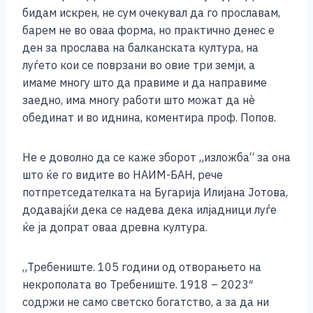
бидам искрен, не сум очекувал да го прославам,
барем не во оваа форма, но практично денес е
ден за прослава на балканската култура, на
луѓето кои се поврзани во овие три земји, а
имаме многу што да правиме и да направиме
заедно, има многу работи што можат да нѐ
обединат и во иднина, коментира проф. Попов.
Не е доволно да се каже зборот „изложба“ за она
што ќе го видите во НАИМ-БАН, рече
потпретседателката на Бугарија Илијана Јотова,
додавајќи дека се надева дека илјадници луѓе
ќе ја допрат оваа древна култура.
„Требениште. 105 години од отворањето на
некрополата во Требениште. 1918 – 2023″
содржи не само светско богатство, а за да ни