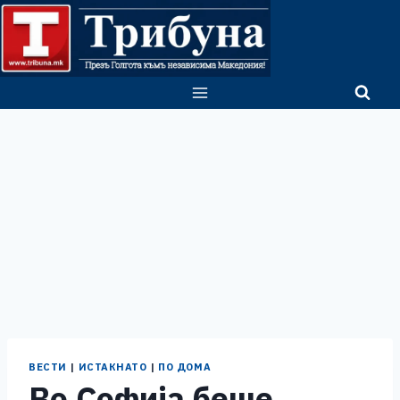
Skip
to
content
ВЕСТИ
|
ИСТАКНАТО
|
ПО ДОМА
Во Софија беше