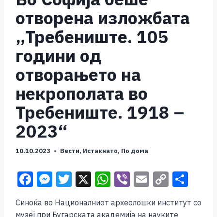
отворена изложбата
„Требениште. 105
години од
отворањето на
некрополата во
Требениште. 1918 –
2023“
10.10.2023
Вести
,
Истакнато
,
По дома
F
M
T
X
W
Vi
E
C
S
a
e
wi
h
b
m
o
h
Синоќа во Националниот археолошки институт со
c
ss
tt
at
er
ai
p
ar
музеј при Бугарската академија на науките