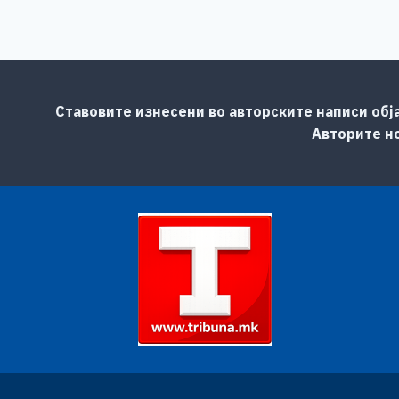
Ставовите изнесени во авторските написи обј
Авторите но