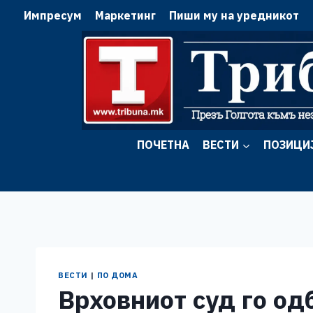
Skip
Импресум
Маркетинг
Пиши му на уредникот
to
content
ПОЧЕТНА
ВЕСТИ
ПОЗИЦИ
ВЕСТИ
|
ПО ДОМА
Врховниот суд го од