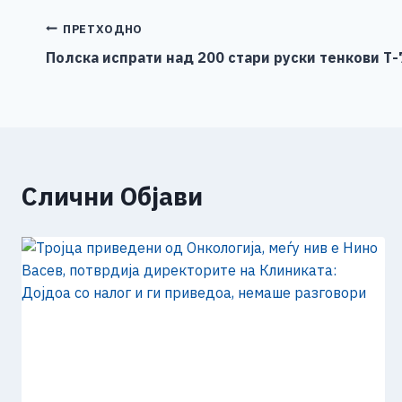
e
e
er
s
l
y
b
n
A
Li
Навигација
ПРЕТХОДНО
o
g
p
n
Полска испрати над 200 стари руски тенкови Т-
на
o
er
p
k
напис
k
Слични Објави