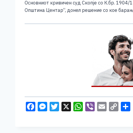
Основниот кривичен суд Скопје со К.бр. 1904/1
Општина Центар“, донел решение со кое барањ
F
M
T
X
W
Vi
E
C
a
e
wi
h
b
m
o
c
ss
tt
at
er
ai
p