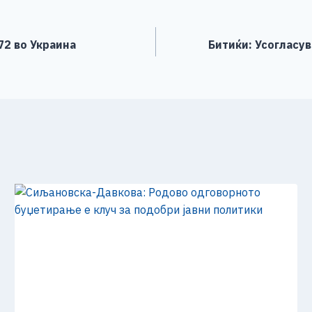
e
72 во Украина
Битиќи: Усогласув