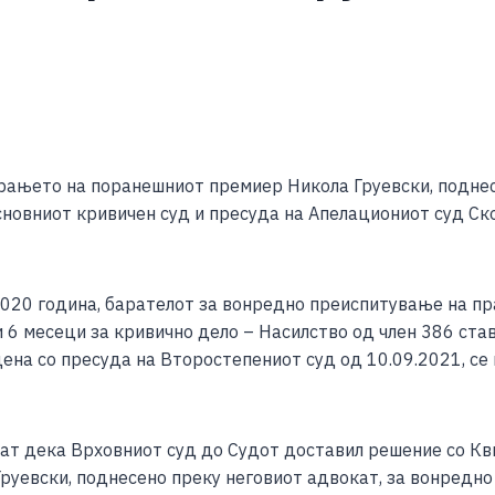
S
h
рањето на поранешниот премиер Никола Груевски, поднес
ar
новниот кривичен суд и пресуда на Апелациониот суд Ско
e
020 година, барателот за вонредно преиспитување на пра
 6 месеци за кривично дело – Насилство од член 386 став 
ена со пресуда на Второстепениот суд од 10.09.2021, се
ат дека Врховниот суд до Судот доставил решение со Кв
Груевски, поднесенo преку неговиот адвокат, за вонредн