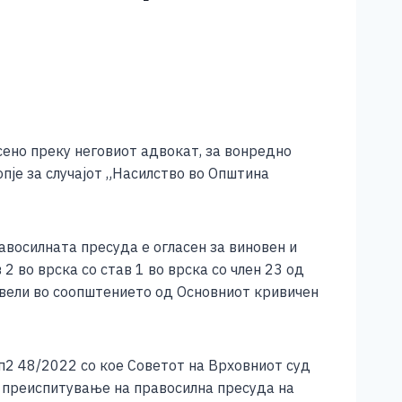
енo преку неговиот адвокат, за вонредно
пје за случајот „Насилство во Општина
восилната пресуда е огласен за виновен и
2 во врска со став 1 во врска со член 23 од
 вели во соопштението од Основниот кривичен
п2 48/2022 со кое Советот на Врховниот суд
о преиспитување на правосилна пресуда на