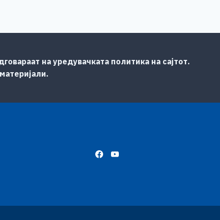
говараат на уредувачката политика на сајтот.
 материјали.