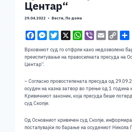
Центар“
29.04.2022
Вести
,
По дома
F
M
T
X
W
Vi
E
C
a
e
wi
h
b
m
o
Врховниот суд го отфрли како недозволено ба
c
ss
tt
at
er
ai
p
преиспитување на правосилната пресуда на Ос
e
e
er
s
l
y
Центар“.
b
n
A
Li
o
g
p
n
– Согласно провостепената пресуда од 29.09.2
осуден на казна затвор во трење од 1 година и
o
er
p
k
Кривичниот законик, која пресуда беше потврд
k
суд Скопје.
Од Основниот кривичен суд Скопје, информира
постапувајќи по барање на осудениот Никола 