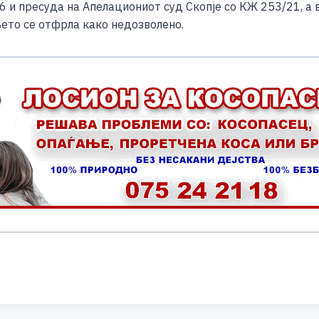
6 и пресуда на Апелациониот суд Скопје со КЖ 253/21, а 
ето се отфрла како недозволено.
S
h
ar