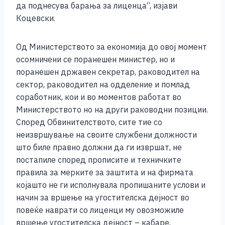
да поднесува барања за лиценца“, изјави
Коцевски.
Од Министерството за економија до овој момент
осомничени се поранешен министер, но и
поранешен државен секретар, раководител на
сектор, раководител на одделение и помлад
соработник, кои и во моментов работат во
Министерството но на други раководни позиции.
Според Обвинителството, сите тие со
неизвршување на своите службени должности
што биле правно должни да ги извршат, не
постапиле според прописите и техничките
правила за мерките за заштита и на фирмата
којашто не ги исполнувала пропишаните услови и
начин за вршење на угостителска дејност во
повеќе наврати со лиценци му овозможиле
вршење угостителска дејност – кабаре.