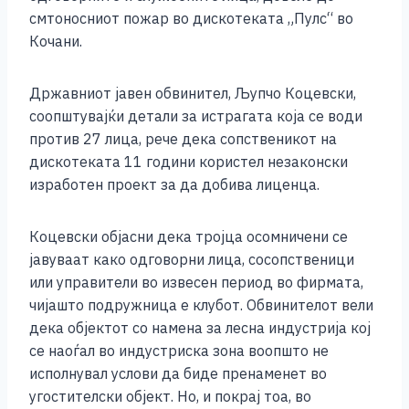
e
e
er
s
l
y
e
смтоносниот пожар во дискотеката „Пулс“ во
b
n
A
Li
Кочани.
o
g
p
n
Државниот јавен обвинител, Љупчо Коцевски,
o
er
p
k
соопштувајќи детали за истрагата која се води
k
против 27 лица, рече дека сопственикот на
дискотеката 11 години користел незаконски
изработен проект за да добива лиценца.
Коцевски објасни дека трoјца осомничени се
јавуваат како одговорни лица, сосопственици
или управители во извесен период во фирмата,
чијашто подружница е клубот. Обвинителот вели
дека објектот со намена за лесна индустрија кој
се наоѓал во индустриска зона воопшто не
исполнувал услови да биде пренаменет во
угостителски објект. Но, и покрај тоа, во