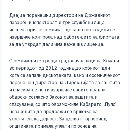
Двајца поранешни директори на Државниот
пазарен инспекторат и три службени лица
инспектори, се сомничат дека во пет години не
извршиле контрола над работењето на фирмата
за да утврдат дали има важечка лиценца.
Осомничените тројца градоначалници на Кочани
во периодот од 2012 година до кобниот ден
кога се запали дискотеката, како и осомничениот
поранешен директор на Дирекцијата за заштита
и спасување не ги извршиле своите правни
обврски согласно Законот за заштита и
спасување, со што овозможиле Кабарето „Пулс“
незаконито да продолжи со вршење на
угостителска дејност. За целиот тој период
општината примала уплати по основ на