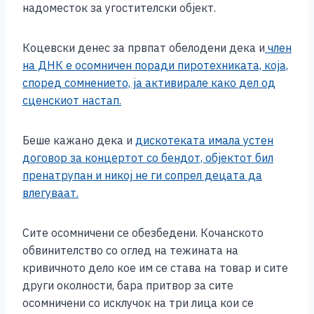
надоместок за угостителски објект.
Коцевски денес за првпат обелодени дека и
член
на ДНК е осомничен поради пиротехниката, која,
според сомнението, ја активирале како дел од
сценскиот настап.
Беше кажано дека и
дискотеката имала устен
договор за концертот со бендот, објектот бил
пренатрупан и никој не ги сопрел децата да
влегуваат.
Сите осомничени се обезбедени. Кочанското
обвинителство со оглед на тежината на
кривичното дело кое им се става на товар и сите
други околности, бара притвор за сите
осомничени со исклучок на три лица кои се