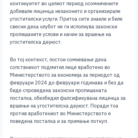
континуитет во целиот период осомничените
добивале лиценца незаконито и организирале
угостителски услуги. Притоа сите знаеле и биле
свесни дека клубот не ги исполнува законски
пропишаните услови и начин за вршење на
угостителска дејност.
Во тој контекст, постои сомневање дека
сопствникот подмитил лице вработено во
Министерството за економија за периодот од
февруари 2024 до февруари годинава и без да
биде спроведена законски пропишаната
постапка, обезбедил фалсификувана лиценца за
вршење на угостителска дејност. Поради тоа
против вработениот во Министерството е
поведена постапка и за примање поткуп.