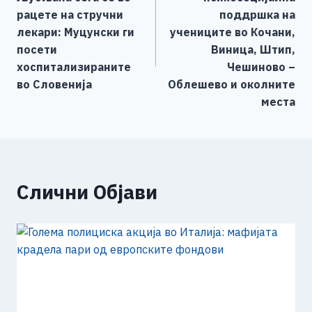
напис
k
рацете на стручни
поддршка на
лекари: Муцунски ги
учениците во Кочани,
посети
Виница, Штип,
хоспитализираните
Чешиново –
во Словенија
Облешево и околните
места
Слични Објави