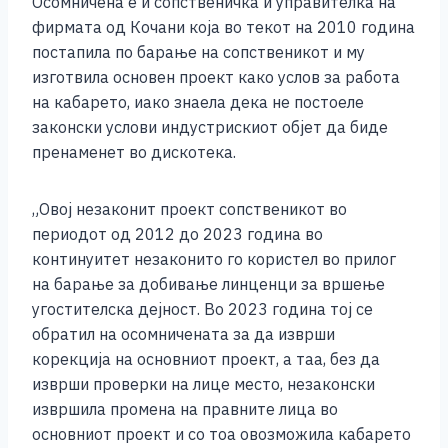
Осомничена е и сопственичка и управителка на
фирмата од Кочани која во текот на 2010 година
постапила по барање на сопственикот и му
изготвила основен проект како услов за работа
на кабарето, иако знаела дека не постоеле
законски услови индустрискиот објет да биде
пренаменет во дискотека.
„Овој незаконит проект сопственикот во
периодот од 2012 до 2023 година во
континуитет незаконито го користел во прилог
на барање за добивање линценци за вршење
угостителска дејност. Во 2023 година тој се
обратил на осомничената за да изврши
корекција на основниот проект, а таа, без да
изврши проверки на лице место, незаконски
извршила промена на правните лица во
основниот проект и со тоа овозможила кабарето