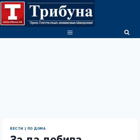
Skip
to
content
ВЕСТИ
|
ПО ДОМА
За да добива