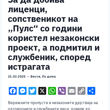
лиценци,
сопственикот на
„Пулс“ со години
користел незаконски
проект, а подмитил и
службеник, според
истрагата
21.03.2025
Вести
,
По дома
F
M
T
X
W
Vi
E
C
S
a
e
wi
h
b
m
o
h
Верижните пропусти и незаконити дејствија на
c
ss
tt
at
er
ai
p
ar
одговорните и службените лица, довеле до