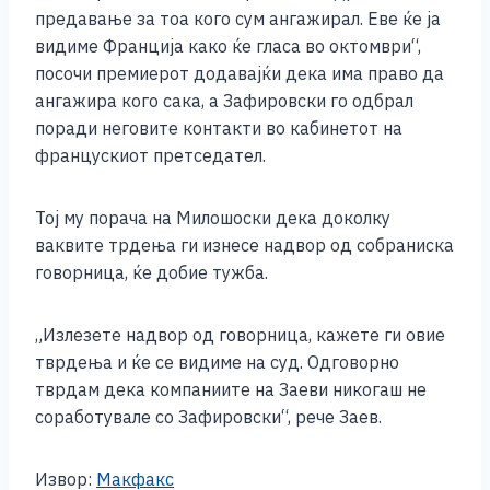
предавање за тоа кого сум ангажирал. Еве ќе ја
видиме Франција како ќе гласа во октомври“,
посочи премиерот додавајќи дека има право да
ангажира кого сака, а Зафировски го одбрал
поради неговите контакти во кабинетот на
францускиот претседател.
Тој му порача на Милошоски дека доколку
ваквите трдења ги изнесе надвор од собраниска
говорница, ќе добие тужба.
„Излезете надвор од говорница, кажете ги овие
тврдења и ќе се видиме на суд. Одговорно
тврдам дека компаниите на Заеви никогаш не
соработувале со Зафировски“, рече Заев.
Извор:
Макфакс