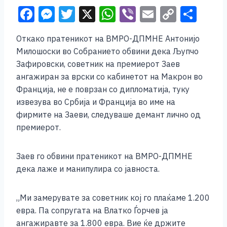
F
M
T
X
W
Vi
E
C
S
a
e
wi
h
b
m
o
h
Откако пратеникот на ВМРО-ДПМНЕ Антонијо
c
ss
tt
at
er
ai
p
ar
Милошоски во Собранието обвини дека Љупчо
e
e
er
s
l
y
e
Зафировски, советник на премиерот Заев
b
n
A
Li
ангажиран за врски со кабинетот на Макрон во
Франција, не е поврзан со дипломатија, туку
o
g
p
n
извезува во Србија и Франција во име на
o
er
p
k
фирмите на Заеви, следуваше демант лично од
k
премиерот.
Заев го обвини пратеникот на ВМРО-ДПМНЕ
дека лаже и манипулира со јавноста.
„Ми замерувате за советник кој го плаќаме 1.200
евра. Па сопругата на Влатко Ѓорчев ја
ангажиравте за 1.800 евра. Вие ќе држите