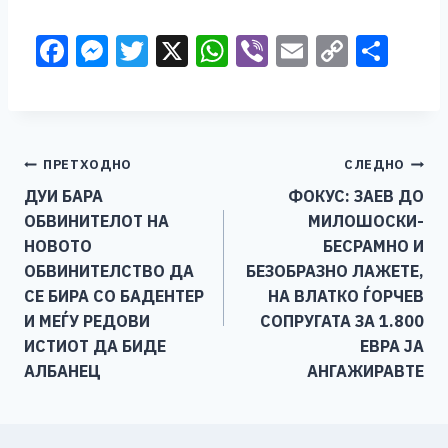
F
M
T
X
W
Vi
E
C
S
a
e
wi
h
b
m
o
h
c
ss
tt
at
er
ai
p
ar
e
e
er
s
l
y
e
Навигација
ПРЕТХОДНО
СЛЕДНО
b
n
A
Li
ДУИ БАРА
ФОКУС: ЗАЕВ ДО
o
g
p
n
на
ОБВИНИТЕЛОТ НА
МИЛОШОСКИ-
o
er
p
k
напис
НОВОТО
БЕСРАМНО И
k
ОБВИНИТЕЛСТВО ДА
БЕЗОБРАЗНО ЛАЖЕТЕ,
СЕ БИРА СО БАДЕНТЕР
НА ВЛАТКО ЃОРЧЕВ
И МЕЃУ РЕДОВИ
СОПРУГАТА ЗА 1.800
ИСТИОТ ДА БИДЕ
ЕВРА ЈА
АЛБАНЕЦ
АНГАЖИРАВТЕ