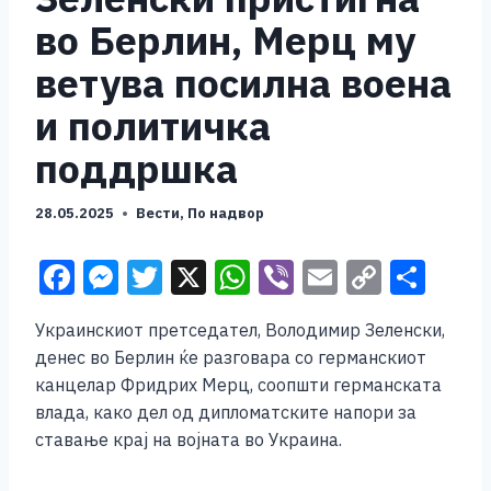
во Берлин, Мерц му
ветува посилна воена
и политичка
поддршка
28.05.2025
Вести
,
По надвор
F
M
T
X
W
Vi
E
C
S
a
e
wi
h
b
m
o
h
Украинскиот претседател, Володимир Зеленски,
c
ss
tt
at
er
ai
p
ar
денес во Берлин ќе разговара со германскиот
e
e
er
s
l
y
e
канцелар Фридрих Мерц, соопшти германската
b
n
A
Li
влада, како дел од дипломатските напори за
ставање крај на војната во Украина.
o
g
p
n
o
er
p
k