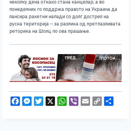
неколку дена откако стана канцелар, а во
понеделник го поддржа правото на Украина да
лансира ракетни напади со долг дострел на
руска територија – за разлика од претпазливата
реторика на Шолц по ова прашање.
F
M
T
X
W
Vi
E
C
S
a
e
wi
h
b
m
o
h
c
ss
tt
at
er
ai
p
ar
e
e
er
s
l
y
e