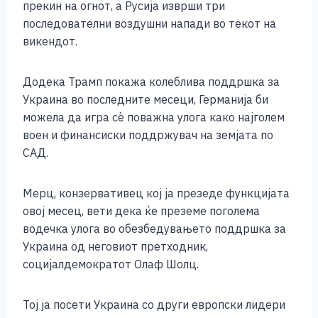
прекин на огнот, а Русија изврши три
последователни воздушни напади во текот на
викендот.
Додека Трамп покажа колеблива поддршка за
Украина во последните месеци, Германија би
можела да игра сè поважна улога како најголем
воен и финансиски поддржувач на земјата по
САД.
Мерц, конзервативец кој ја презеде функцијата
овој месец, вети дека ќе преземе поголема
водечка улога во обезбедувањето поддршка за
Украина од неговиот претходник,
социјалдемократот Олаф Шолц.
Тој ја посети Украина со други европски лидери