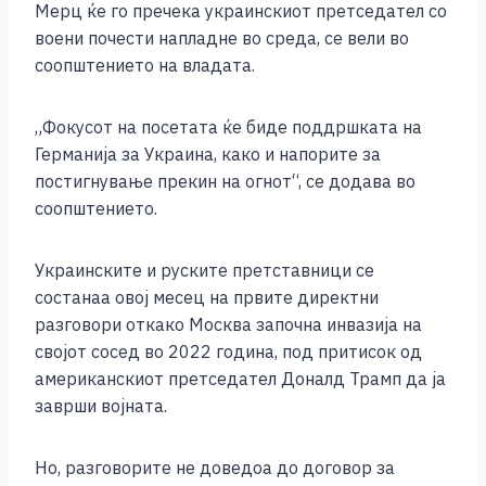
Мерц ќе го пречека украинскиот претседател со
k
воени почести напладне во среда, се вели во
соопштението на владата.
„Фокусот на посетата ќе биде поддршката на
Германија за Украина, како и напорите за
постигнување прекин на огнот“, се додава во
соопштението.
Украинските и руските претставници се
состанаа овој месец на првите директни
разговори откако Москва започна инвазија на
својот сосед во 2022 година, под притисок од
американскиот претседател Доналд Трамп да ја
заврши војната.
Но, разговорите не доведоа до договор за