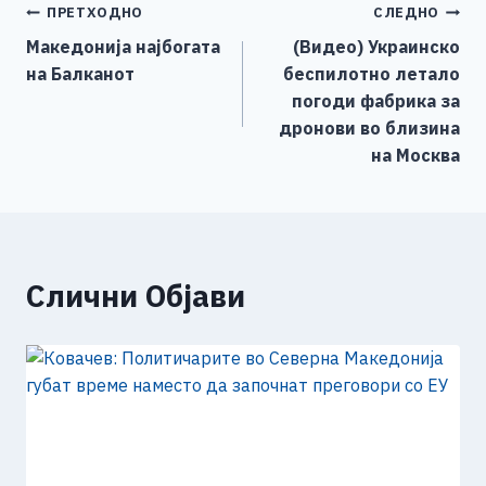
Навигација
ПРЕТХОДНО
СЛЕДНО
b
n
A
Li
Македонија најбогата
(Видео) Украинско
o
g
p
n
на
на Балканот
беспилотно летало
o
er
p
k
напис
погоди фабрика за
k
дронови во близина
на Москва
Слични Објави