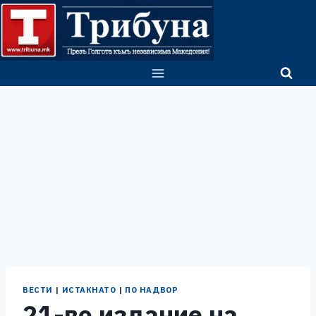
Skip
to
content
ВЕСТИ
|
ИСТАКНАТО
|
ПО НАДВОР
21-во издание на