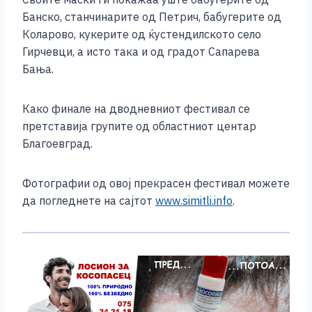
Банско, станчинарите од Петрич, бабугерите од
Коларово, кукерите од ќустендилското село
Гирчевци, а исто така и од градот Сапарева
Бања.
Како финале на дводневниот фестивал се
претставија групите од областниот центар
Благоевград.
Фотографии од овој прекрасен фестивал можете
да погледнете на сајтот
www.simitli.info
.