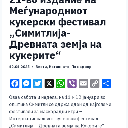
Меѓународниот
кукерски фестивал
„Симитлија-
Древната земја на
кукерите“
12.01.2025
Вести
,
Истакнато
,
По надвор
F
M
T
X
W
Vi
E
C
S
a
e
wi
h
b
m
o
h
Оваа сабота и недела, на 11 и 12 јануари во
c
ss
tt
at
er
ai
p
ar
општина Симитли се одржа еден од најголеми
e
e
er
s
l
y
e
фестивали за маскарадни игри –
b
n
A
Li
Интернационалниот кукерски фестивал
„Симитлија – Древната земја на Кукерите“.