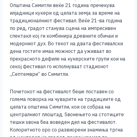
o
g
p
n
Општина Симитли веќе 21 година пречекува
o
er
p
k
илјадници кукери од целата земја за време на
k
традиционалниот фестивал. Веќе 21-ва година
по ред, градот станува сцена на импресивен
спектакл кој ги комбинира древните обичаи и
модерниот дух. Во текот на двата фестивалски
дена гостите имаа можност да уживаат во
прекрасното дефиле на кукерските групи кои на
секој фестивал го исполнуваат стадионот
„Септември“ во Симитли.
Почетокот на фестивалот беше поставен со
голема поворка на чуварите на традициите од
целата општина Симитли, кои се собраа на
централниот плоштад. Ѕвонењето на стотиците
тешки ѕвона беа воведен дел на фестивалот.
Колоритното оро со развиорени знамиња тргна