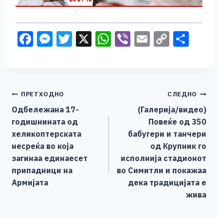
F
M
T
X
W
Vi
E
C
S
a
e
wi
h
b
m
o
h
c
ss
tt
at
er
ai
p
ar
e
e
er
s
l
y
e
Навигација
ПРЕТХОДНО
СЛЕДНО
b
n
A
Li
Одбележана 17-
(Галерија/видео)
o
g
p
n
на
годишнината од
Повеќе од 350
o
er
p
k
напис
хеликоптерската
бабугери и танчери
k
несреќа во која
од Крупник го
загинаа единаесет
исполнија стадионот
припадници на
во Симитли и покажаа
Армијата
дека традицијата е
жива