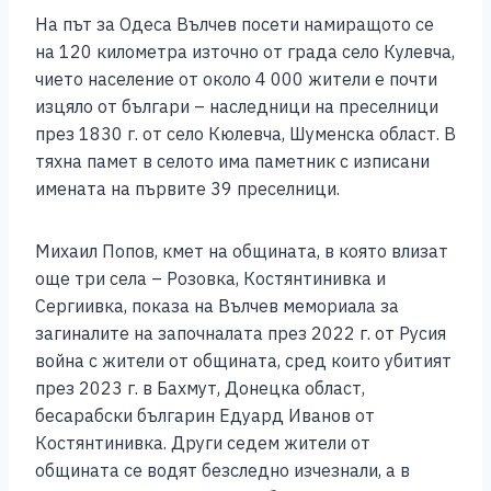
На път за Одеса Вълчев посети намиращото се
на 120 километра източно от града село Кулевча,
чието население от около 4 000 жители е почти
изцяло от българи – наследници на преселници
през 1830 г. от село Кюлевча, Шуменска област. В
тяхна памет в селото има паметник с изписани
имената на първите 39 преселници.
Михаил Попов, кмет на общината, в която влизат
още три села – Розовка, Костянтинивка и
Сергиивка, показа на Вълчев мемориала за
загиналите на започналата през 2022 г. от Русия
война с жители от общината, сред които убитият
през 2023 г. в Бахмут, Донецка област,
бесарабски българин Едуард Иванов от
Костянтинивка. Други седем жители от
общината се водят безследно изчезнали, а в