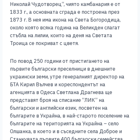
Николай Чудотворец”, чиято камбанария е от
1833 г., а основната сграда е построена през
1873 г. В нея има икона на Света Богородица,
около която всяка година на Великден слагат
стъбла на лилии, които на деня на Светата
Троица се покриват с цветя.
По повод 250 години от пристигането на
първите български преселници в днешните
украински земи, утре генералният директор на
БТА Кирил Вълчев и кореспондентът на
агенцията в Одеса Светлана Драгнева ще
представят броя на списание “ЛИК” на
български и английски език, посветен на
българите в Украйна, в най-старото поселение на
българите на територията на Украйна – село
Олшанка, в което и в съседните села Доброе и
Станкувата първите 400 български семейства