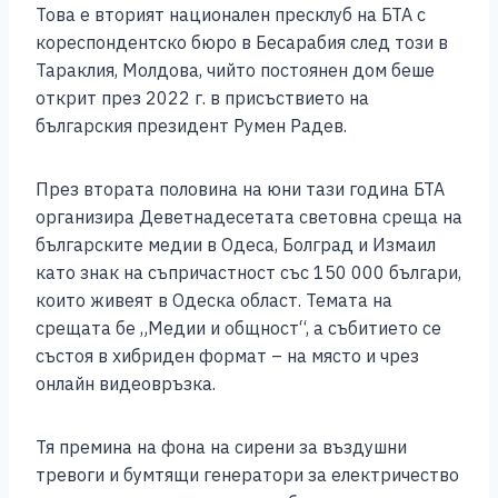
Това е вторият национален пресклуб на БТА с
кореспондентско бюро в Бесарабия след този в
Тараклия, Молдова, чийто постоянен дом беше
открит през 2022 г. в присъствието на
българския президент Румен Радев.
През втората половина на юни тази година БТА
организира Деветнадесетата световна среща на
българските медии в Одеса, Болград и Измаил
като знак на съпричастност със 150 000 българи,
които живеят в Одеска област. Темата на
срещата бе „Медии и общност“, а събитието се
състоя в хибриден формат – на място и чрез
онлайн видеовръзка.
Тя премина на фона на сирени за въздушни
тревоги и бумтящи генератори за електричество