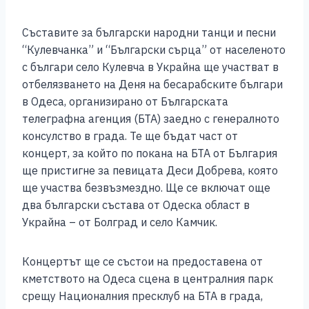
c
ss
tt
at
er
ai
p
ar
e
e
er
s
l
y
e
Съставите за български народни танци и песни
b
n
A
Li
“Кулевчанка” и “Български сърца” от населеното
o
g
p
n
с българи село Кулевча в Украйна ще участват в
отбелязването на Деня на бесарабските българи
o
er
p
k
в Одеса, организирано от Българската
k
телеграфна агенция (БТА) заедно с генералното
консулство в града. Те ще бъдат част от
концерт, за който по покана на БТА от България
ще пристигне за певицата Деси Добрева, която
ще участва безвъзмездно. Ще се включат още
два български състава от Одеска област в
Украйна – от Болград и село Камчик.
Концертът ще се състои на предоставена от
кметството на Одеса сцена в централния парк
срещу Националния пресклуб на БТА в града,