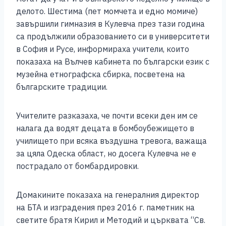
делото. Шестима (пет момчета и едно момиче)
завършили гимназия в Кулевча през тази година
са продължили образованието си в университети
в София и Русе, информираха учители, които
показаха на Вълчев кабинета по български език с
музейна етнографска сбирка, посветена на
българските традиции.
Учителите разказаха, че почти всеки ден им се
налага да водят децата в бомбоубежището в
училището при всяка въздушна тревога, важаща
за цяла Одеска област, но досега Кулевча не е
пострадало от бомбардировки.
Домакините показаха на генералния директор
на БТА и изградения през 2016 г. паметник на
светите братя Кирил и Методий и църквата “Св.