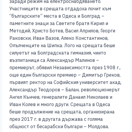
заради режим на електроснабдяването.
Участниците в срещата отдадоха почит към
“българските” места в Одеса и Болград –
паметните знаци за Светите братя Кирил и
Методий, Христо Ботев, Васил Априлов, Георги
Раковски, Иван Вазов, Алеко Константинов,
Опълченците на Шипка. Лого на срещата беше
силуетът на Болградската гимназия, чиито
възпитаници са Александър Малинов –
премиерът, обявил Независимостта през 1908 г.,
още един български премиер – Димитър Греков,
първият ректор на Софийския университет акад.
Александър Теодоров – Балан, революционерът
Ангел Кънчев, генералите Данаил Николаев и
Иван Колев и много други. Срещата в Одеса
беше продължение на срещата, организирана
през 2017 г. в другата държава с голяма
общност от бесарабски българи – Молдова.