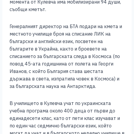
момента от Кулевча има мобилизирани 94 души,
съобщи кметът.
Генералният директор на БТА подари на кмета и
местното училище броя на списание ЛИК на
български и английски език, посветен на
българите в Украйна, както и броевете на
списанието за българската следа в Космоса (по
повод 45-ата годишнина от полета на Георги
Иванов, с който България става шестата
държава в света, изпратила човек в Космоса) и
за българската наука на Антарктида.
В училището в Кулевча учат по украинската
учебна програма около 400 деца от първи до
единадесети клас, като от пети клас изучават и
по един час седмично български език, който
могат да учат и в българското неделно училище в