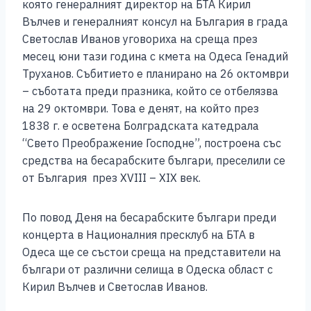
която генералният директор на БТА Кирил
Вълчев и генералният консул на България в града
Светослав Иванов уговориха на среща през
месец юни тази година с кмета на Одеса Генадий
Труханов. Събитието е планирано на 26 октомври
– съботата преди празника, който се отбелязва
на 29 октомври. Това е денят, на който през
1838 г. е осветена Болградската катедрала
“Свето Преображение Господне”, построена със
средства на бесарабските българи, преселили се
от България през XVIII – XIX век.
По повод Деня на бесарабските българи преди
концерта в Националния пресклуб на БТА в
Одеса ще се състои среща на представители на
българи от различни селища в Одеска област с
Кирил Вълчев и Светослав Иванов.