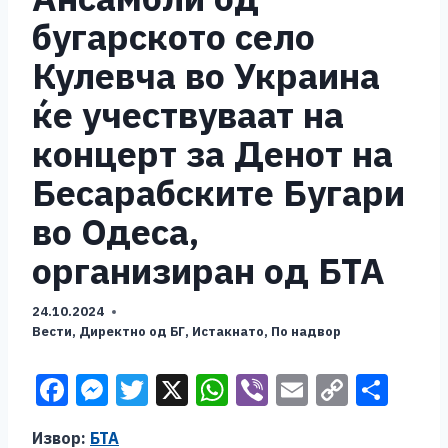
бугарското село
Кулевча во Украина
ќе учествуваат на
концерт за Денот на
Бесарабските Бугари
во Одеса,
организиран од БТА
24.10.2024
Вести
,
Директно од БГ
,
Истакнато
,
По надвор
F
M
T
X
W
Vi
E
C
S
a
e
wi
h
b
m
o
h
Извор:
БТА