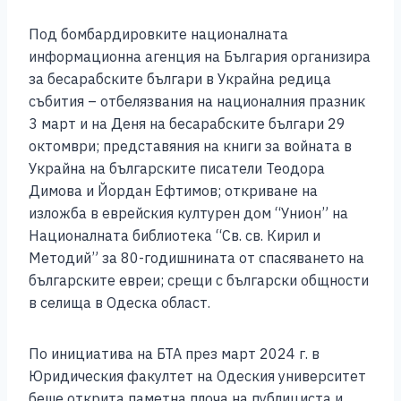
Под бомбардировките националната
информационна агенция на България организира
за бесарабските българи в Украйна редица
събития – отбелязвания на националния празник
3 март и на Деня на бесарабските българи 29
октомври; представяния на книги за войната в
Украйна на българските писатели Теодора
Димова и Йордан Ефтимов; откриване на
изложба в еврейския културен дом “Унион” на
Националната библиотека “Св. св. Кирил и
Методий” за 80-годишнината от спасяването на
българските евреи; срещи с български общности
в селища в Одеска област.
По инициатива на БТА през март 2024 г. в
Юридическия факултет на Одеския университет
беше открита паметна плоча на публициста и