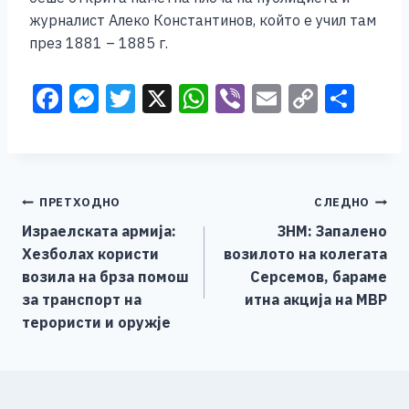
журналист Алеко Константинов, който е учил там
през 1881 – 1885 г.
F
M
T
X
W
Vi
E
C
S
a
e
wi
h
b
m
o
h
c
ss
tt
at
er
ai
p
ar
e
e
er
s
l
y
e
Навигација
ПРЕТХОДНО
СЛЕДНО
b
n
A
Li
Израелската армија:
ЗНМ: Запалено
o
g
p
n
на
Хезболах користи
возилото на колегата
o
er
p
k
напис
возила на брза помош
Серсемов, бараме
k
за транспорт на
итна акција на МВР
терористи и оружје