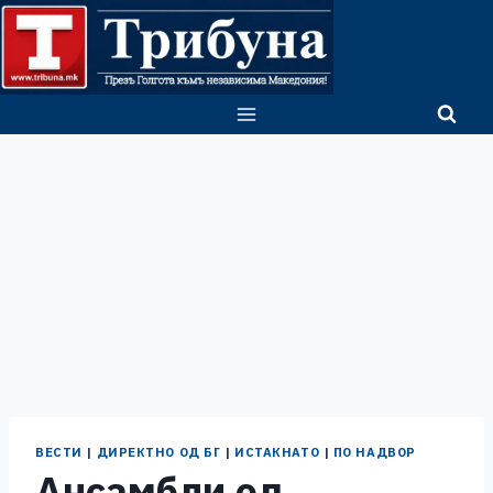
Skip
to
content
ВЕСТИ
|
ДИРЕКТНО ОД БГ
|
ИСТАКНАТО
|
ПО НАДВОР
Ансамбли од