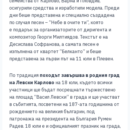
семейства от Карлово, Варна и Пловдив,
осигурили средства и изработили модела. Преди
дни беше представена и специално създадена
по случая песен – “Небе в очите ти”, която
е подарък за организаторите от диригента и
композитор Георги Милтиядов. Текстът е на
Десислава Софранова, а самата песен е
изпълнена от квартет “Белканто” и беше
представена за първи път на 11 юли в Плевен.
По традиция
походът завършва в родния град
на Левски Карлово
на 18 юли, където всички
участници ще бъдат посрещнати тържествено
на площад “Васил Левски” в града и ще участват
в събитията, посветени на 187-ата годишнина от
рождението на великия българин, под
патронажа на президента на България Румен
Радев. 18 юли е и официалният празник на града,