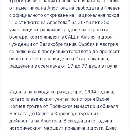
традиция честванията вече започнаха на 11 юли
от паметника на Апостола на свободата в Плевен
с официалното откриване на Националния поход
“По стъпките на Апостола”. За 30-ти път 250
участници от различни градове на страната,
българи, които живеят в САЩ и Англия, и дори
чужденци от Великобритания, Сърбия и Австрия
се включиха в предизвикателството да прекосят
билото на Централния дял на Стара планина,
разделени в осем лъча от 17 до 77 души в група.
Идеята на похода се ражда през 1994 година,
когато плевенският учител по история Васил
Копчев тръгва от Троянския манастир и обикаля
местата до Сопот и Карлово, свързани с
дейността на Апостола. В следващите години
историческият маршрут привлича и други. Днес