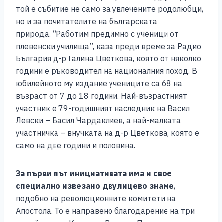
той е събитие не само за увлечените родолюбци,
но и за почитателите на българската
природа. “Работим предимно с ученици от
плевенски училища”, каза преди време за Радио
България д-р Галина Цветкова, която от няколко
години е ръководител на националния поход. В
юбилейното му издание учениците са 68 на
възраст от 7 до 18 години. Най-възрастният
участник е 79-годишният наследник на Васил
Левски – Васил Чардаклиев, а най-малката
участничка – внучката на д-р Цветкова, която е
само на две години и половина.
За първи път инициативата има и свое
специално извезано двулицево знаме
,
подобно на революционните комитети на
Апостола. То е направено благодарение на три