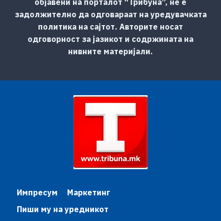
објавени на порталот “Трибуна”, не е
задолжително да одговараат на уредувачката
политика на сајтот. Авторите носат
одговорност за јазикот и содржината на
нивните материјали.
Импресум
Маркетинг
Пиши му на уредникот