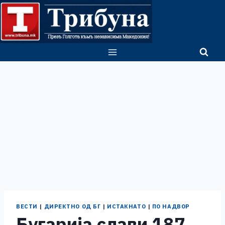
Skip
to
content
ВЕСТИ
|
ДИРЕКТНО ОД БГ
|
ИСТАКНАТО
|
ПО НАДВОР
Бугарија слави 187