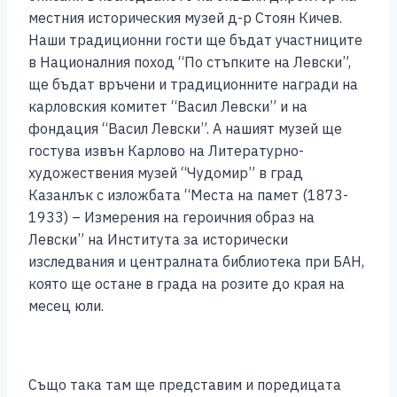
местния историческия музей д-р Стоян Кичев.
Наши традиционни гости ще бъдат участниците
в Националния поход “По стъпките на Левски”,
ще бъдат връчени и традиционните награди на
карловския комитет “Васил Левски” и на
фондация “Васил Левски”. А нашият музей ще
гостува извън Карлово на Литературно-
художествения музей “Чудомир” в град
Казанлък с изложбата “Места на памет (1873-
1933) – Измерения на героичния образ на
Левски” на Института за исторически
изследвания и централната библиотека при БАН,
която ще остане в града на розите до края на
месец юли.
Също така там ще представим и поредицата