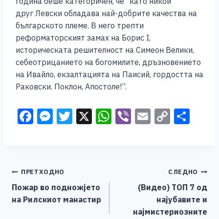
година беше категоричен, че “като никой
друг Левски обладава най-добрите качества на
българското племе. В него трепти
реформаторският замах на Борис I,
историческата решителност на Симеон Велики,
себеотрицанието на богомилите, дръзновението
на Ивайло, екзалтацията на Паисий, гордостта на
Раковски. Поклон, Апостоле!”.
F
M
T
X
W
Vi
E
C
S
a
e
wi
h
b
m
o
h
c
ss
tt
at
er
ai
p
ar
e
e
er
s
l
y
e
Навигација
ПРЕТХОДНО
СЛЕДНО
b
n
A
Li
Пожар во подножјето
(Видео) ТОП 7 од
o
g
p
n
на
на Рилскиот манастир
најубавите и
o
er
p
k
напис
најмистериозните