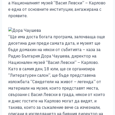
а Националният музей “Васил Левски” – Карлово
е една от основните институции, ангажирана с
проявите.
“Ще има доста богата програма, започваща още
десетина дни преди самата дата, и музеят ще
бъде домакин на някои от събитията – каза за
Радио България Дора Чаушева, директор на
Национален музей “Васил Левски” – Карлово.
Като в самия ден, 18 юли, ще се организира
“Литературен салон”, ще бъде представена
изложбата “Свидетели на живот – легенда” от
материали на музея, които представят места,
свързани с Васил Левски в града, някои от които
и днес гостите на Карлово могат да видят, и
такива, които за съжаление вече са изчезнали,
описани в изследването на бившия директор на