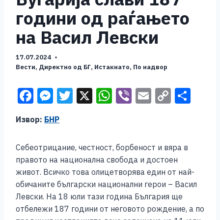
години од раѓањето
на Васил Левски
17.07.2024
Вести
,
Директно од БГ
,
Истакнато
,
По надвор
F
M
T
X
W
Vi
E
C
S
a
e
wi
h
b
m
o
h
Извор:
БНР
c
ss
tt
at
er
ai
p
ar
e
e
er
s
l
y
e
Себеотрицание, честност, борбеност и вяра в
b
n
A
Li
правото на национална свобода и достоен
o
g
p
n
живот. Всичко това олицетворява един от най-
обичаните български национални герои – Васил
o
er
p
k
Левски. На 18 юли тази година България ще
k
отбележи 187 години от неговото рождение, а по