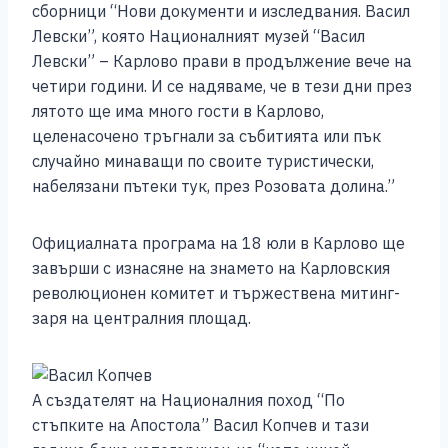
сборници “Нови документи и изследвания. Васил
Левски”, която Националният музей “Васил
Левски” – Карлово прави в продължение вече на
четири години. И се надяваме, че в тези дни през
лятото ще има много гости в Карлово,
целенасочено тръгнали за събитията или пък
случайно минаващи по своите туристически,
набелязани пътеки тук, през Розовата долина.”
Официалната програма на 18 юли в Карлово ще
завърши с изнасяне на знамето на Карловския
революционен комитет и тържествена митинг-
заря на централния площад.
А създателят на Националния поход “По
стъпките на Апостола” Васил Копчев и тази