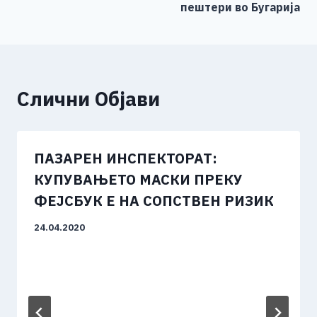
k
пештери во Бугарија
Слични Објави
ПАЗАРЕН ИНСПЕКТОРАТ:
КУПУВАЊЕТО МАСКИ ПРЕКУ
ФЕЈСБУК Е НА СОПСТВЕН РИЗИК
24.04.2020