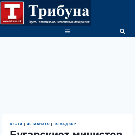
Skip
to
content
ВЕСТИ
|
ИСТАКНАТО
|
ПО НАДВОР
Бугарскиот министер