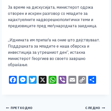
За време на дискусијата, министерот одржа
отворен и искрен разговор со младите за
најактуелните надворешнополитички теми и
предизвиците пред меѓународната заедница.
„Иднината им припаѓа на оние што дејствуваат.
Поддршката за младите е наша обврска и
инвестиција за утрешниот ден“, истакна
министерот Георгиев во своето завршно
обраќање.
F
M
T
X
W
Vi
E
C
S
a
e
wi
h
b
m
o
h
c
ss
tt
at
er
ai
p
ar
e
e
er
s
l
y
e
Навигација
ПРЕТХОДНО
СЛЕДНО