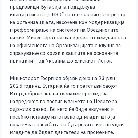
предизвици, Бугарија ја поддржува
иницијативата „ОН80“ на генералниот секретар
на организацијата, насочена кон модернизација
и реформирање на системот на Обединетите
нации. Министерот нагласи дека зголемувањето
на ефикасноста на Организацијата е клучно за
справување со кризи и заштита на основните
принципи – од Украина до Блискиот Исток.
Министерот Георгиев објави дека на 23 јули
2025 година, Бугарија ќе го претстави својот
Втор доброволен национален преглед за
напредокот во постигнувањето на Целите за
одржлив развој. Во него ќе биде вклучено и
посебно поглавје изготвено од млади, што ја
покажува заложбата на бугарските институции
младите да бидат двигатели на промените.