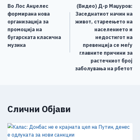
b
n
A
Li
Во Лос Анџелес
(Видео) Д-р Маџуров:
o
g
p
n
на
формирана нова
Заседнатиот начин на
o
er
p
k
напис
организација за
живот, стареењето на
k
промоција на
населението и
бугарската класична
недостигот на
музика
превенција се меѓу
главните причини за
растечкиот број
заболувања на рбетот
Слични Објави