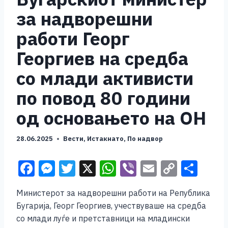
за надворешни
работи Георг
Георгиев на средба
со млади активисти
по повод 80 години
од основањето на ОН
28.06.2025
Вести
,
Истакнато
,
По надвор
F
M
T
X
W
Vi
E
C
S
a
e
wi
h
b
m
o
h
Министерот за надворешни работи на Република
c
ss
tt
at
er
ai
p
ar
Бугарија, Георг Георгиев, учествуваше на средба
e
e
er
s
l
y
e
со млади луѓе и претставници на младински