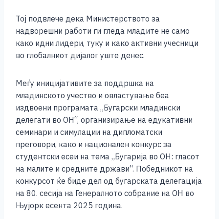
Тој подвлече дека Министерството за
надворешни работи ги гледа младите не само
како идни лидери, туку и како активни учесници
во глобалниот дијалог уште денес.
Меѓу иницијативите за поддршка на
младинското учество и овластување беа
издвоени програмата „Бугарски младински
делегати во ОН“, организирање на едукативни
семинари и симулации на дипломатски
преговори, како и национален конкурс за
студентски есеи на тема „Бугарија во ОН: гласот
на малите и средните држави“. Победникот на
конкурсот ќе биде дел од бугарската делегација
на 80. сесија на Генералното собрание на ОН во
Њујорк есента 2025 година.