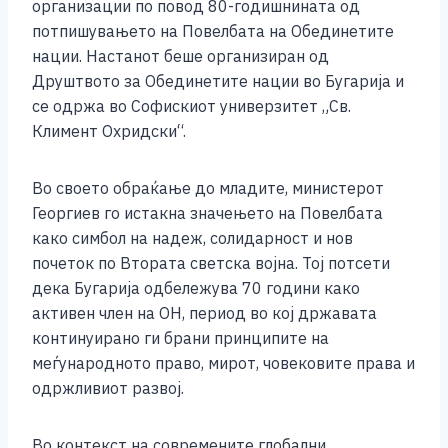
b
n
A
Li
организации по повод 80-годишнината од
потпишувањето на Повелбата на Обединетите
o
g
p
n
нации. Настанот беше организиран од
o
er
p
k
Друштвото за Обединетите нации во Бугарија и
k
се одржа во Софискиот универзитет „Св.
Климент Охридски“.
Во своето обраќање до младите, министерот
Георгиев го истакна значењето на Повелбата
како симбол на надеж, солидарност и нов
почеток по Втората светска војна. Тој потсети
дека Бугарија одбележува 70 години како
активен член на ОН, период во кој државата
континуирано ги брани принципите на
меѓународното право, мирот, човековите права и
одржливиот развој.
Во контекст на современите глобални