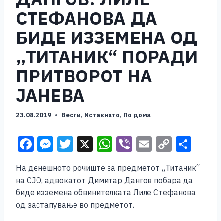
СТЕФАНОВА ДА
БИДЕ ИЗЗЕМЕНА ОД
„ТИТАНИК“ ПОРАДИ
ПРИТВОРОТ НА
ЈАНЕВА
23.08.2019
Вести
,
Истакнато
,
По дома
F
M
T
X
W
Vi
E
C
S
a
e
wi
h
b
m
o
h
На денешното рочиште за предметот „Титаник“
c
ss
tt
at
er
ai
p
ar
на СЈО, адвокатот Димитар Дангов побара да
e
e
er
s
l
y
e
биде изземена обвинителката Лиле Стефанова
b
n
A
Li
од застапување во предметот.