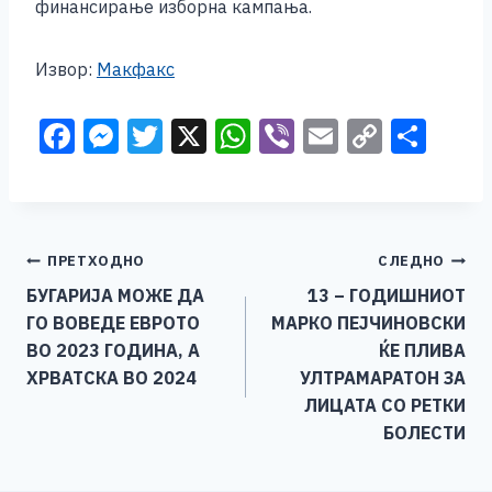
финансирање изборна кампања.
Извор:
Макфакс
F
M
T
X
W
Vi
E
C
S
a
e
wi
h
b
m
o
h
c
ss
tt
at
er
ai
p
ar
e
e
er
s
l
y
e
Навигација
ПРЕТХОДНО
СЛЕДНО
b
n
A
Li
БУГАРИЈА МОЖЕ ДА
13 – ГОДИШНИОТ
o
g
p
n
на
ГО ВОВЕДЕ ЕВРОТО
МАРКО ПЕЈЧИНОВСКИ
o
er
p
k
напис
ВО 2023 ГОДИНА, А
ЌЕ ПЛИВА
k
ХРВАТСКА ВО 2024
УЛТРАМАРАТОН ЗА
ЛИЦАТА СО РЕТКИ
БОЛЕСТИ