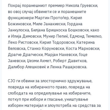
Покрај поранешниот премиер Никола Груевски,
во овој случај обвинети се и поранешните
функционери Мартин Протоѓер, Кирил
Божиновски, Миле Јанакиески, Гордана
Јанкулоска, Билјана Бришкоска Бошковски, како
и Илија Димовски, Мунир Пепиќ, Едмонд Темелко,
Леко Ристовски, Кирил Тодоровски, Катерина
Веловска, Станко Коруновски, Коста Марковски,
Драгче Драгчески, Марјан Накевски, Гоце
Јаневски, Џезми Ахмет, Роберт Давитков,
Далибор Алешковиќ и Ленка Рашајковска.
СЈО ги обвини за злосторничко здружување,
повреда на избирачкото право, повреда на
слободата на определување на избирачите,
поткуп при избори и гласање, уништување
изборен материјал и злоупотреба на средства за