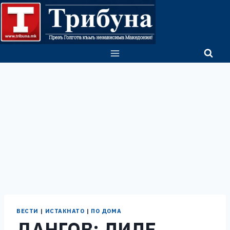
Skip
to
content
ВЕСТИ
|
ИСТАКНАТО
|
ПО ДОМА
ДАНГОВ: ЛИЛЕ