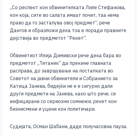
o
g
p
n
„Со респект кон обвинителката Лиле Стефанова,
o
er
p
k
кон која, сите во салата имаат почит, таа нема
k
право да го застапува овој предмет“, рече
Дангов и образложи дека тоа е поради правните
дејствија во предметот “Рекет”.
Обвинетиот Илија Димивски рече дека бара во
предметот „Титаник“ да прекине главната
расправа, до завршување на постапката во
Советот на јавни обвинители и Собранието за
Катица Јанева, бидејќи не е е сигурно дали
други предмети на Јанева, како што рече, се
инфицирани со сериозни сомнежи, рекет кон
бизнисмени и уцени кон политичари.
Судијата, Осман Шабани, даде получасовна пауза.