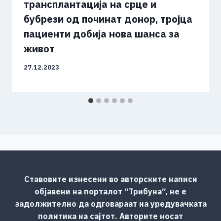
трансплантација на срце и
бубрези од починат донор, тројца
пациенти добија нова шанса за
живот
27.12.2023
Ставовите изнесени во авторските написи
објавени на порталот “Трибуна”, не е
задолжително да одговараат на уредувачката
политика на сајтот. Авторите носат