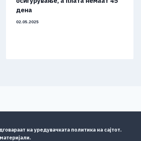
осигурување, а плата немаат 45
дена
02.05.2025
говараат на уредувачката политика на сајтот.
 материјали.