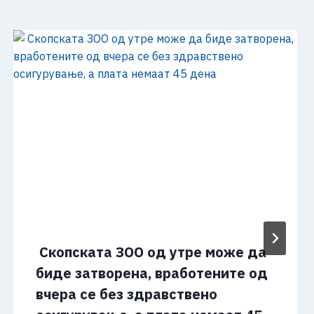
Скопската ЗОО од утре може да
биде затворена, вработените од
вчера се без здравствено