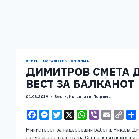
ВЕСТИ
|
ИСТАКНАТО
|
ПО ДОМА
ДИМИТРОВ СМЕТА Д
ВЕСТ ЗА БАЛКАНОТ
04.03.2019
Вести
,
Истакнато
,
По дома
F
M
T
X
W
Vi
E
C
a
e
wi
h
b
m
o
Министерот за надворешни работи, Никола Дим
c
ss
tt
at
er
ai
p
е денеска во поасета на Скопје како помошник