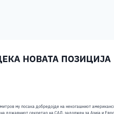
ЕКА НОВАТА ПОЗИЦИЈА 
S
h
итров му посака добредојде на некогашниот американск
ar
 на државниот секретар на САД, задолжен за Азија и Евро