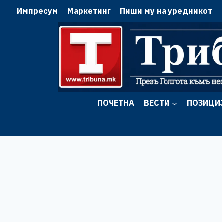
Skip
Импресум
Маркетинг
Пиши му на уредникот
to
content
ПОЧЕТНА
ВЕСТИ
ПОЗИЦИ