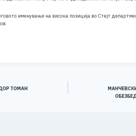
e
говото именување на висока позиција во Стејт департмент
ов.
S
h
ar
e
ДОР ТОМАН
МАНЧЕВСКИ
ОБЕЗБЕ