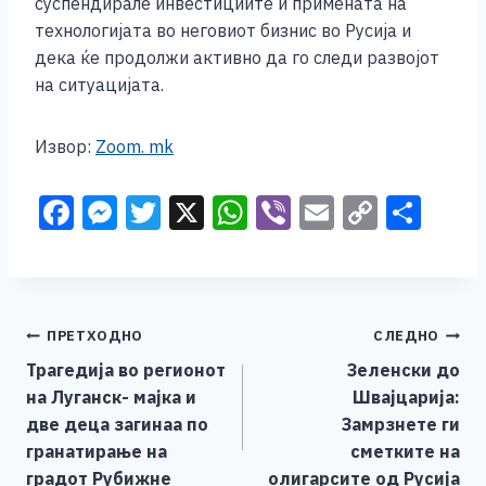
суспендирале инвестициите и примената на
технологијата во неговиот бизнис во Русија и
дека ќе продолжи активно да го следи развојот
на ситуацијата.
Извор:
Zoom. mk
F
M
T
X
W
Vi
E
C
S
a
e
wi
h
b
m
o
h
c
ss
tt
at
er
ai
p
ar
e
e
er
s
l
y
e
Навигација
ПРЕТХОДНО
СЛЕДНО
b
n
A
Li
Трагедија во регионот
Зеленски до
o
g
p
n
на
на Луганск- мајка и
Швајцарија:
o
er
p
k
напис
две деца загинаа по
Замрзнете ги
k
гранатирање на
сметките на
градот Рубижне
олигарсите од Русија