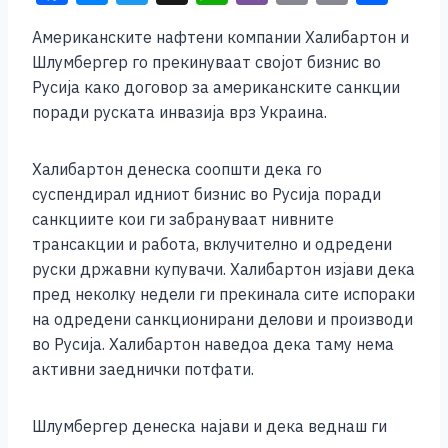
a
e
wi
h
b
m
o
h
Американските нафтени компании Халибартон и
c
ss
tt
at
er
ai
p
ar
Шлумбергер го прекинуваат својот бизнис во
e
e
er
s
l
y
e
Русија како договор за американските санкции
b
n
A
Li
поради руската инвазија врз Украина.
o
g
p
n
Халибартон денеска соопшти дека го
o
er
p
k
суспендирал идниот бизнис во Русија поради
k
санкциите кои ги забрануваат нивните
трансакции и работа, вклучително и одредени
руски државни купувачи. Халибартон изјави дека
пред неколку недели ги прекинала сите испораки
на одредени санкционирани делови и производи
во Русија. Халибартон наведоа дека таму нема
активни заеднички потфати.
Шлумбергер денеска најави и дека веднаш ги