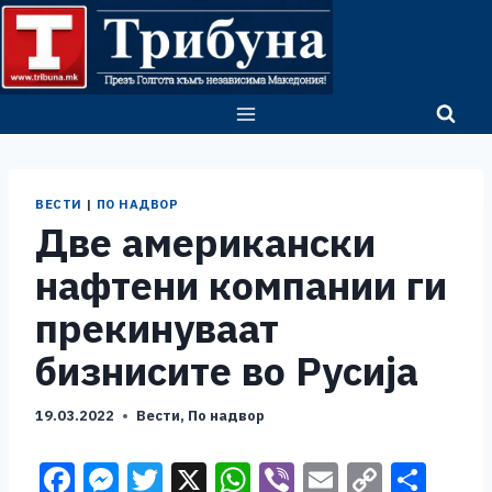
Skip
to
content
ВЕСТИ
|
ПО НАДВОР
Две американски
нафтени компании ги
прекинуваат
бизнисите во Русија
19.03.2022
Вести
,
По надвор
F
M
T
X
W
Vi
E
C
S