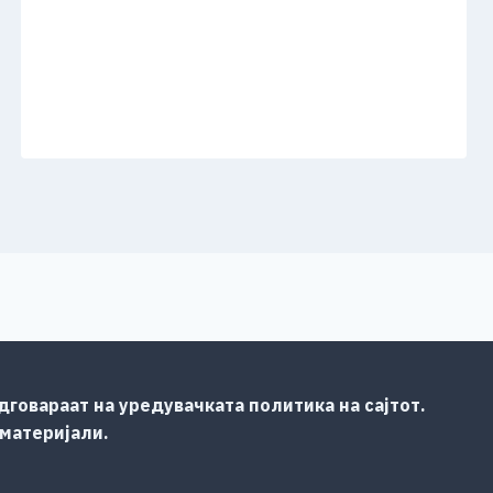
говараат на уредувачката политика на сајтот.
 материјали.