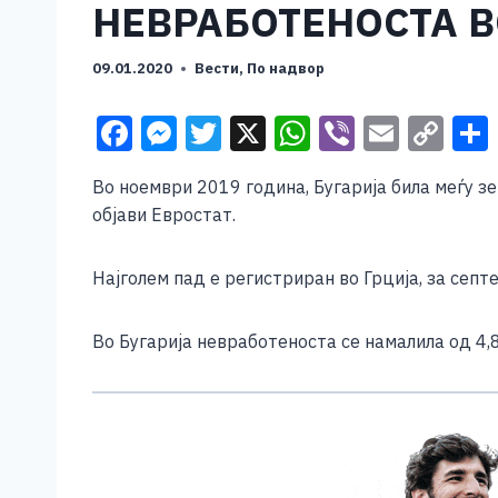
НЕВРАБОТЕНОСТА В
09.01.2020
Вести
,
По надвор
F
M
T
X
W
Vi
E
C
a
e
wi
h
b
m
o
Во ноември 2019 година, Бугарија била меѓу з
c
ss
tt
at
er
ai
p
објави Евростат.
e
e
er
s
l
y
b
n
A
Li
Најголем пад е регистриран во Грција, за септ
o
g
p
n
o
er
p
k
Во Бугарија невработеноста се намалила од 4,
k