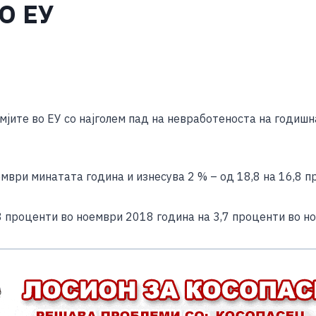
О ЕУ
S
h
емјите во ЕУ со најголем пад на невработеноста на годиш
ar
e
ември минатата година и изнесува 2 % – од 18,8 на 16,8 п
8 проценти во ноември 2018 година на 3,7 проценти во н