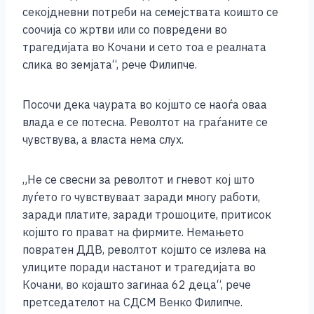
секојдневни потреби на семејствата коишто се
соочија со жртви или со повредени во
трагедијата во Кочани и сето тоа е реалната
слика во земјата“, рече Филипче.
Посочи дека чаурата во којшто се наоѓа оваа
влада е се потесна. Револтот на граѓаните се
чувствува, а власта нема слух.
„Не се свесни за револтот и гневот кој што
луѓето го чувствуваат заради многу работи,
заради платите, заради трошоците, притисок
којшто го прават на фирмите. Немањето
повратен ДДВ, револтот којшто се излева на
улиците поради настанот и трагедијата во
Кочани, во којашто загинаа 62 деца“, рече
претседателот на СДСМ Венко Филипче.