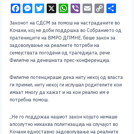
F
M
T
X
W
Vi
E
C
S
a
e
wi
h
b
m
o
h
Законот на СДСМ за помош на настраданите во
c
ss
tt
at
er
ai
p
ar
Кочани, кој не доби поддршка во Собранието од
e
e
er
s
l
y
e
пратениците на ВМРО ДПМНЕ, беше закон за
b
n
A
Li
задоволување на реалните потреби на
семејствата погодени од трагедијата, рече
o
g
p
n
Филипче на денешната прес-конференција.
o
er
p
k
k
Филипче потенцираше дека ниту некој од власта
ги примил, ниту некој ги ислушал родителите кои
имаат многу да кажат и на кои реално им е
потребна помош.
„Не го поддржаа нашиот закон којшто немаше
апсолутно никаква политизација на случајот во
Кочани едноставно задоволување на реалните