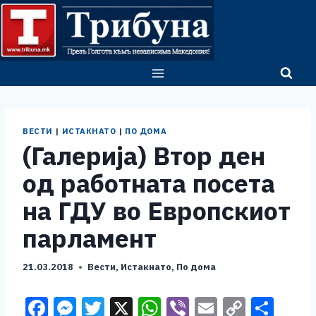
Skip
to
content
ВЕСТИ
|
ИСТАКНАТО
|
ПО ДОМА
(Галерија) Втор ден
од работната посета
на ГДУ во Европскиот
парламент
21.03.2018
Вести
,
Истакнато
,
По дома
F
M
T
X
W
Vi
E
C
S