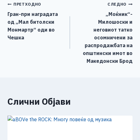
Навигација
ПРЕТХОДНО
СЛЕДНО
b
n
A
Li
Гран-при наградата
„Моќник“-
o
g
p
n
на
од „Мал битолски
Милошоски и
o
er
p
k
напис
Монмартр“ оди во
неговиот татко
k
Чешка
осомничени за
распродажбата на
општински имот во
Македонски Брод
Слични Објави