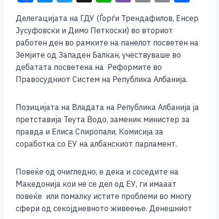
a
e
wi
h
b
m
o
h
Делегацијата на ГДУ (Ѓорѓи Трендафилов, Енсер
c
ss
tt
at
er
ai
p
ar
Јусуфовски и Димо Петкоски) во вториот
e
e
er
s
l
y
e
работен ден во рамките на панелот посветен на
b
n
A
Li
Земјите од Западен Балкан, учествуваше во
дебатата посветена на Реформите во
o
g
p
n
Правосудниот Систем на Република Албанија.
o
er
p
k
k
Позицијата на Владата на Република Албанија ја
претставија Теута Водо, заменик министер за
правда и Елиса Спиропали, Комисија за
соработка со ЕУ на албанскиот парламент.
Повеќе од очигледно, е дека и соседите на
Македонија кои не се дел од ЕУ, ги имааат
повеќе или помалку истите проблеми во многу
сфери од секојдневното живеење. Денешниот