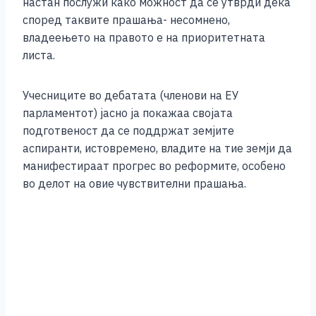
настан послужи како можност да се утврди дека
според таквите прашања- несомнено,
владеењето на правото е на приоритетната
листа.
Учесниците во дебатата (членови на ЕУ
парламентот) јасно ја покажаа својата
подготвеност да се поддржат земјите
аспиранти, истовремено, владите на тие земји да
манифестираат прогрес во реформите, особено
во делот на овие чувствителни прашања.