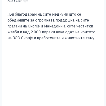
ЗОО Скопје.
k
„Ви благодарам на сите медиуми што се
обединивте за огромната поддршка на сите
граѓани на Скопје и Македонија, сите честитки
желби и над 2.000 пораки нека одат на контото
на ЗОО Скопје и вработените и животните таму.