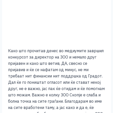
Како што прочитав денес во медиумите завршил
конкурсот за директор на ЗОО и немало друг
пријавен и како што ветив, ДА, свесно се
пријавив и ќе се нафатам од минус, не ми
требаат нит финансии нит поддршка од Градот.
Дал ќе го поништат огласот или ќе стават некој
друг, не е важно, јас пак ќе отидам и ќе помогнам
што можам. Важно е колку ЗОО Скопје е слаба и
болна точка на сите граѓани. Благодарам во име
на сите вработени таму, а јас како и да е, ќе