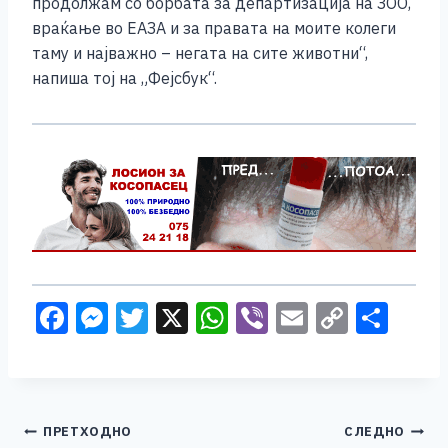
продолжам со борбата за департизација на ЗОО,
враќање во ЕАЗА и за правата на моите колеги
таму и најважно – негата на сите животни“,
напиша тој на „Фејсбук“.
F
M
T
X
W
Vi
E
C
S
a
e
wi
h
b
m
o
h
c
ss
tt
at
er
ai
p
ar
e
e
er
s
l
y
e
Навигација
ПРЕТХОДНО
СЛЕДНО
b
n
A
Li