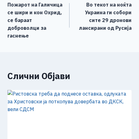
Пожарот на Галичица
Во текот на ноќта
o
g
p
n
на
се шири и кон Охрид,
Украина ги собори
o
er
p
k
напис
се бараат
сите 29 дронови
k
доброволци за
лансирани од Русија
гаснење
Слични Објави