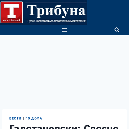
Skip
to
content
ВЕСТИ
|
ПО ДОМА
Галетановски: Свесно