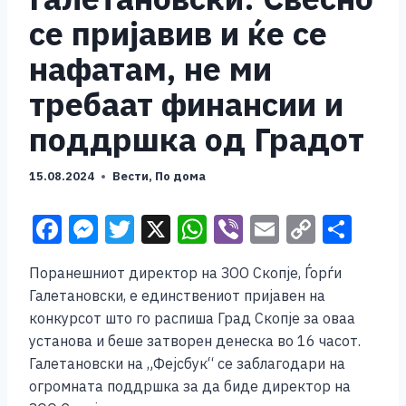
се пријавив и ќе се
нафатам, не ми
требаат финансии и
поддршка од Градот
15.08.2024
Вести
,
По дома
F
M
T
X
W
Vi
E
C
S
a
e
wi
h
b
m
o
h
Поранешниот директор на ЗОО Скопје, Ѓорѓи
c
ss
tt
at
er
ai
p
ar
Галетановски, е единствениот пријавен на
e
e
er
s
l
y
e
конкурсот што го распиша Град Скопје за оваа
b
n
A
Li
установа и беше затворен денеска во 16 часот.
Галетановски на „Фејсбук“ се заблагодари на
o
g
p
n
огромната поддршка за да биде директор на
o
er
p
k