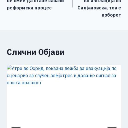
напис
не смее да стане кавази
во изолациjа со
k
реформски процес
Силјановска, тоа е
изборот
Слични Објави