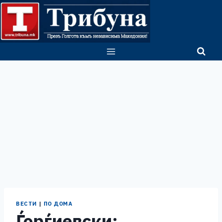
Skip
to
content
ВЕСТИ
|
ПО ДОМА
Ѓорѓиевски: