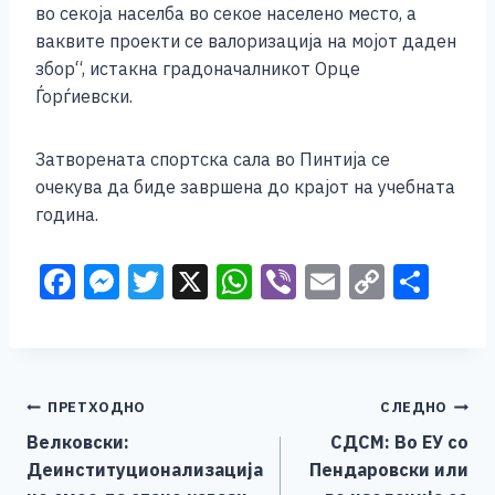
во секоја населба во секое населено место, а
ваквите проекти се валоризација на мојот даден
збор“, истакна градоначалникот Орце
Ѓорѓиевски.
Затворената спортска сала во Пинтија се
очекува да биде завршена до крајот на учебната
година.
F
M
T
X
W
Vi
E
C
S
a
e
wi
h
b
m
o
h
c
ss
tt
at
er
ai
p
ar
e
e
er
s
l
y
e
Навигација
ПРЕТХОДНО
СЛЕДНО
b
n
A
Li
Велковски:
СДСМ: Во ЕУ со
o
g
p
n
на
Деинституционализација
Пендаровски или
o
er
p
k