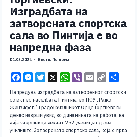
Изградбата на
затворената спортска
сала во Пинтија е во
напредна фаза
04.03.2024
Вести
,
По дома
F
M
T
X
W
Vi
E
C
S
a
e
wi
h
b
m
o
h
​Напредува изградбата на затворениот спортски
c
ss
tt
at
er
ai
p
ar
објект во населбата Пинтија, во ПОУ ,,Рајко
e
e
er
s
l
y
e
Жинзифов”. Градоначалникот Орце Ѓорѓиевски
b
n
A
Li
денес изврши увид во динамиката на работа, на
чија завршница чекаат 252 ученици од ова
o
g
p
n
училиште. Затворената спортска сала, која е прва
o
er
p
k