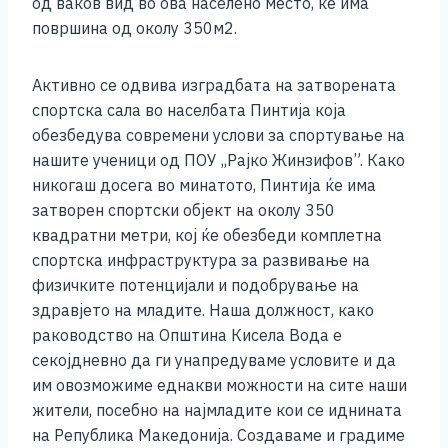
од ваков вид во ова населено место, ќе има
k
површина од околу 350м2.
Активно се одвива изградбата на затворената
спортска сала во населбата Пинтија која
обезбедува современи услови за спортување на
нашите ученици од ПОУ ,,Рајко Жинзифов”. Како
никогаш досега во минатото, Пинтија ќе има
затворен спортски објект на околу 350
квадратни метри, кој ќе обезбеди комплетна
спортска инфраструктура за развивање на
физичките потенцијали и подобрување на
здравјето на младите. Наша должност, како
раководство на Општина Кисела Вода е
секојдневно да ги унапредуваме условите и да
им овозможиме еднакви можности на сите наши
жители, посебно на најмладите кои се иднината
на Република Македонија. Создаваме и градиме