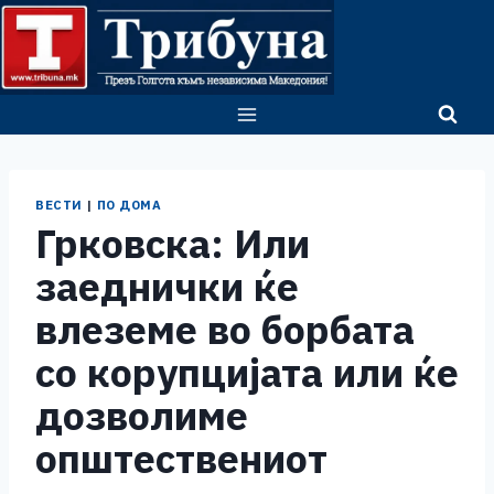
Skip
to
content
ВЕСТИ
|
ПО ДОМА
Грковска: Или
заеднички ќе
влеземе во борбата
со корупцијата или ќе
дозволиме
општествениот