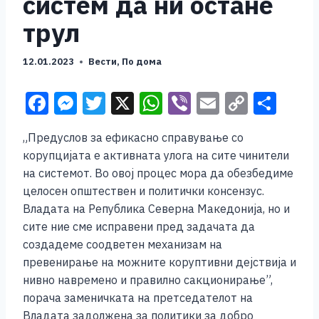
систем да ни остане
трул
12.01.2023
Вести
,
По дома
F
M
T
X
W
Vi
E
C
S
a
e
wi
h
b
m
o
h
„Предуслов за ефикасно справување со
c
ss
tt
at
er
ai
p
ar
корупцијата е активната улога на сите чинители
e
e
er
s
l
y
e
на системот. Во овој процес мора да обезбедиме
b
n
A
Li
целосен општествен и политички консензус.
Владата на Република Северна Македонија, но и
o
g
p
n
сите ние сме исправени пред задачата да
o
er
p
k
создадеме соодветен механизам на
k
превенирање на можните коруптивни дејствија и
нивно навремено и правилно сакционирање”,
порача заменичката на претседaтелот на
Владата задолжена за политики за добро