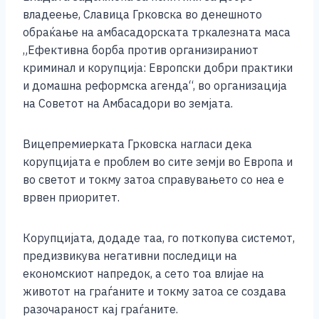
владеење, Славица Грковска во денешното
обраќање на амбасадорската тркалезната маса
„Ефективна борба против организираниот
криминал и корупција: Европски добри практики
и домашна реформска агенда“, во организација
на Советот на Амбасадори во земјата.
Вицепремиерката Грковска нагласи дека
корупцијата е проблем во сите земји во Европа и
во светот и токму затоа справувањето со неа е
врвен приоритет.
Корупцијата, додаде таа, го поткопува системот,
предизвикува негативни последици на
економскиот напредок, а сето тоа влијае на
животот на граѓаните и токму затоа се создава
разочараност кај граѓаните.