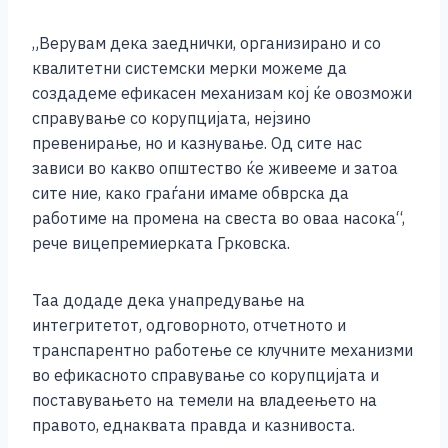
„Верувам дека заеднички, организирано и со
квалитетни системски мерки можеме да
создадеме ефикасен механизам кој ќе овозможи
справување со корупцијата, нејзино
превенирање, но и казнување. Од сите нас
зависи во какво општество ќе живееме и затоа
сите ние, како граѓани имаме обврска да
работиме на промена на свеста во оваа насока“,
рече вицепремиерката Грковска.
Таа додаде дека унапредување на
интегритетот, одговорното, отчетното и
транспарентно работење се клучните механизми
во ефикасното справување со корупцијата и
поставувањето на темели на владеењето на
правото, еднаквата правда и казнивоста.