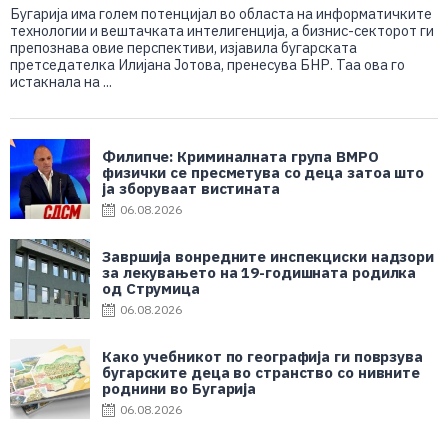
Бугарија има голем потенцијал во областа на информатичките
технологии и вештачката интелигенција, а бизнис-секторот ги
препознава овие перспективи, изјавила бугарската
претседателка Илијана Јотова, пренесува БНР. Таа ова го
истакнала на ...
Филипче: Криминалната група ВМРО
физички се пресметува со деца затоа што
ја зборуваат вистината
06.08.2026
Завршија вонредните инспекциски надзори
за лекувањето на 19-годишната родилка
од Струмица
06.08.2026
Како учебникот по географија ги поврзува
бугарските деца во странство со нивните
роднини во Бугарија
06.08.2026