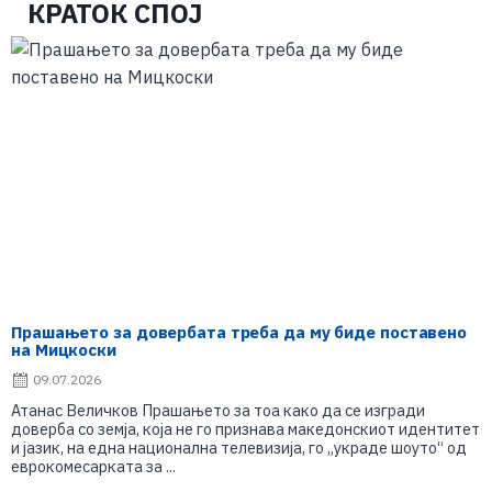
КРАТОК СПОЈ
Прашањето за довербата треба да му биде поставено
на Мицкоски
09.07.2026
Атанас Величков Прашањето за тоа како да се изгради
доверба со земја, која не го признава македонскиот идентитет
и јазик, на една национална телевизија, го „украде шоуто“ од
еврокомесарката за ...