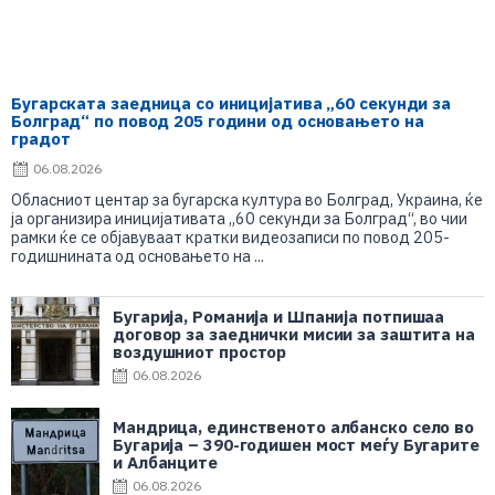
Бугарската заедница со иницијатива „60 секунди за
Болград“ по повод 205 години од основањето на
градот
06.08.2026
Обласниот центар за бугарска култура во Болград, Украина, ќе
ја организира иницијативата „60 секунди за Болград“, во чии
рамки ќе се објавуваат кратки видеозаписи по повод 205-
годишнината од основањето на ...
Бугарија, Романија и Шпанија потпишаа
договор за заеднички мисии за заштита на
воздушниот простор
06.08.2026
Мандрица, единственото албанско село во
Бугарија – 390-годишен мост меѓу Бугарите
и Албанците
06.08.2026