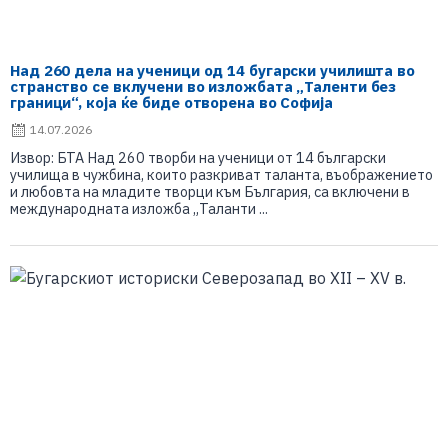
Над 260 дела на ученици од 14 бугарски училишта во
странство се вклучени во изложбата „Таленти без
граници“, која ќе биде отворена во Софија
14.07.2026
Извор: БТА Над 260 творби на ученици от 14 български
училища в чужбина, които разкриват таланта, въображението
и любовта на младите творци към България, са включени в
международната изложба „Таланти ...