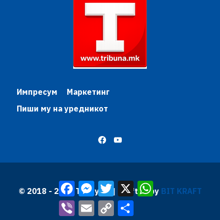
Импресум
Маркетинг
Пиши му на уредникот
Facebook
Messenger
Twitter
X
WhatsApp
© 2018 - 2026 Трибуна | Krafted by
BIT KRAFT
Viber
Email
Copy
Share
Link