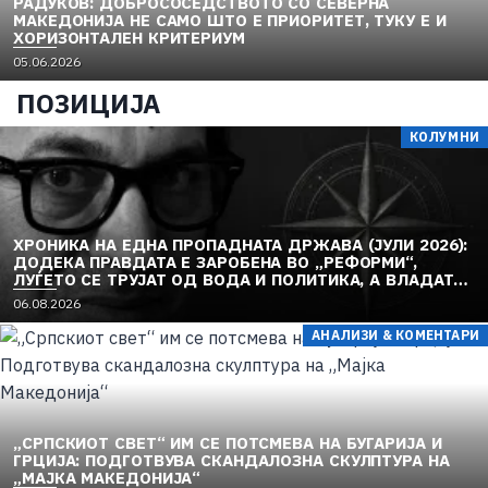
РАДУКОВ: ДОБРОСОСЕДСТВОТО СО СЕВЕРНА
МАКЕДОНИЈА НЕ САМО ШТО Е ПРИОРИТЕТ, ТУКУ Е И
ХОРИЗОНТАЛЕН КРИТЕРИУМ
05.06.2026
ПОЗИЦИЈА
КОЛУМНИ
ХРОНИКА НА ЕДНА ПРОПАДНАТА ДРЖАВА (ЈУЛИ 2026):
ДОДЕКА ПРАВДАТА Е ЗАРОБЕНА ВО „РЕФОРМИ“,
ЛУЃЕТО СЕ ТРУЈАТ ОД ВОДА И ПОЛИТИКА, А ВЛАДАТА
И ОПОЗИЦИЈАТА СЕ „РЕКОНСТРУИРААТ“ – ЗЕМЈАТА
06.08.2026
ТОНЕ ВО „ДОСТОИНСТВО“ И МОЛЧИ ПРЕД УКРАИНА
АНАЛИЗИ & КОМЕНТАРИ
„СРПСКИОТ СВЕТ“ ИМ СЕ ПОТСМЕВА НА БУГАРИЈА И
ГРЦИЈА: ПОДГОТВУВА СКАНДАЛОЗНА СКУЛПТУРА НА
„МАЈКА МАКЕДОНИЈА“