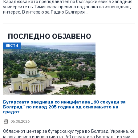
Караджова като преподавател по български език в Западния
университет в Тимишоара премина под знака на изненадващ
интерес. В интервю за Радио България ...
ПОСЛЕДНО ОБЈАВЕНО
ВЕСТИ
Бугарската заедница со иницијатива „60 секунди за
Болград“ по повод 205 години од основањето на
градот
06.08.2026
Обласниот центар за бугарска култура во Болград, Украина, ќе
ја организира иницијативата „60 секунди за Болград“, во чии