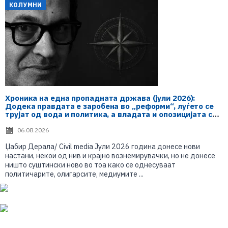
КОЛУМНИ
Хроника на една пропадната држава (јули 2026):
Додека правдата е заробена во „реформи“, луѓето се
трујат од вода и политика, а владата и опозицијата се
„реконструираат“ – земјата тоне во „достоинство“ и
молчи пред Украина
06.08.2026
Џабир Дерала/ Civil media Јули 2026 година донесе нови
настани, некои од нив и крајно вознемирувачки, но не донесе
ништо суштински ново во тоа како се однесуваат
политичарите, олигарсите, медиумите ...