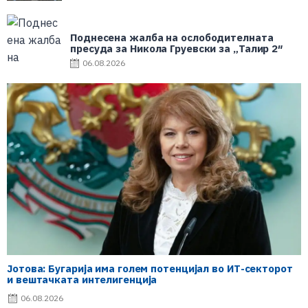
Поднесена жалба на ослободителната
пресуда за Никола Груевски за „Талир 2″
06.08.2026
Јотова: Бугарија има голем потенцијал во ИТ-секторот
и вештачката интелигенција
06.08.2026