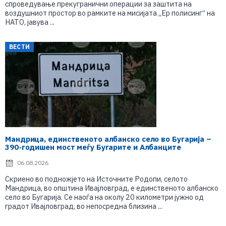
спроведување прекугранични операции за заштита на
воздушниот простор во рамките на мисијата „Ер полисинг“ на
НАТО, јавува ...
ВЕСТИ
Мандрица, единственото албанско село во Бугарија –
390-годишен мост меѓу Бугарите и Албанците
06.08.2026
Скриено во подножјето на Источните Родопи, селото
Мандрица, во општина Ивајловград, е единственото албанско
село во Бугарија. Се наоѓа на околу 20 километри јужно од
градот Ивајловград, во непосредна близина ...