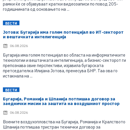
рамки ќе се објавуваат кратки видеозаписи по повод 205-
годишнината од основањето на ...
ВЕСТИ
Јотова: Бугарија има голем потенцијал во ИТ-секторот
и вештачката интелигенција
06.08.2026
Бугарија има голем потенцијал во областа на информатичките
технологии и вештачката интелигенција, а бизнис-секторот ги
препознава овие перспективи, изјавила бугарската
претседателка Илијана Јотова, пренесува БНР. Таа ова го
истакнала на ...
ВЕСТИ
Бугарија, Романија и Шпанија потпишаа договор за
заеднички мисии за заштита на воздушниот простор
06.08.2026
Воените воздухопловства на Бугарија, Романија и Кралството
Шпанија потпишаа тристран технички договор за