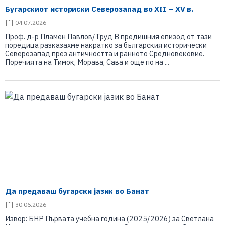
Бугарскиот историски Северозапад во XII – XV в.
04.07.2026
Проф. д-р Пламен Павлов/Труд В предишния епизод от тази
поредица разказахме накратко за българския исторически
Северозапад през античността и ранното Средновековие.
Поречията на Тимок, Морава, Сава и още по на ...
Да предаваш бугарски јазик во Банат
30.06.2026
Извор: БНР Първата учебна година (2025/2026) за Светлана