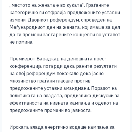
o
g
p
n
„местото на жената е во куќата“. Граѓаните
o
er
p
k
категорично ги отфрлија предложените уставни
k
измени. Двојниот референдум, спроведен на
Меѓународниот ден на жената, кој имаше за цел
да ги промени застарените концепти во уставот
не помина.
Премиерот Варадкар на денешната прес-
конференција потврди дека раните резултати
на овој референдум покажале дека јасно
мнозинство граѓани гласале против
предложените уставни амандмани. Поразот на
политиката на владата, предизвика дискусии за
ефективноста на нивната кампања и одекот на
предложените промени во јавноста.
Ирската влада енергично водеше кампања за