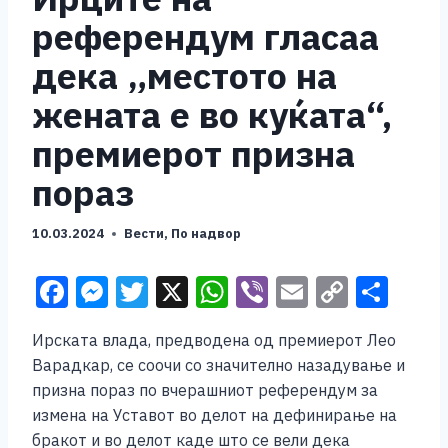
референдум гласаа
дека „местото на
жената е во куќата“,
премиерот призна
пораз
10.03.2024
Вести
,
По надвор
F
M
T
X
W
Vi
E
C
S
a
e
wi
h
b
m
o
h
Ирската влада, предводена од премиерот Лео
c
ss
tt
at
er
ai
p
ar
Варадкар, се соочи со значително назадување и
e
e
er
s
l
y
e
призна пораз по вчерашниот референдум за
b
n
A
Li
измена на Уставот во делот на дефинирање на
бракот и во делот каде што се вели дека