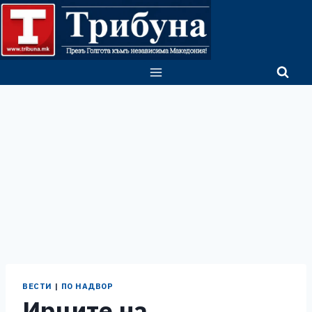
Skip
to
content
ВЕСТИ
|
ПО НАДВОР
Ирците на