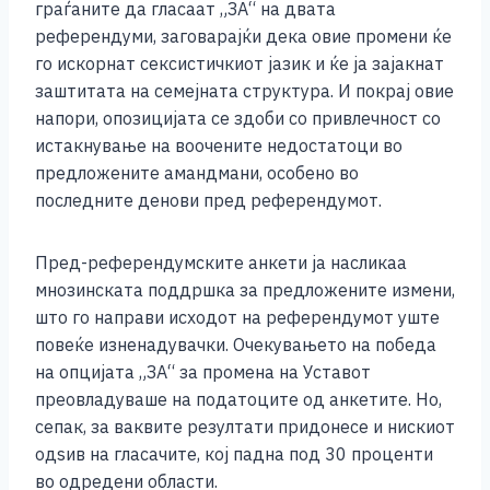
граѓаните да гласаат „ЗА“ на двата
референдуми, заговарајќи дека овие промени ќе
го искорнат сексистичкиот јазик и ќе ја зајакнат
заштитата на семејната структура. И покрај овие
напори, опозицијата се здоби со привлечност со
истакнување на воочените недостатоци во
предложените амандмани, особено во
последните денови пред референдумот.
Пред-референдумските анкети ја насликаа
мнозинската поддршка за предложените измени,
што го направи исходот на референдумот уште
повеќе изненадувачки. Очекувањето на победа
на опцијата „ЗА“ за промена на Уставот
преовладуваше на податоците од анкетите. Но,
сепак, за ваквите резултати придонесе и нискиот
одѕив на гласачите, кој падна под 30 проценти
во одредени области.