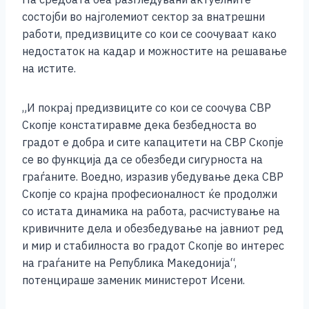
o
g
p
n
состојби во најголемиот сектор за внатрешни
o
er
p
k
работи, предизвиците со кои се соочуваат како
k
недостаток на кадар и можностите на решавање
на истите.
„И покрај предизвиците со кои се соочува СВР
Скопје констатиравме дека безбедноста во
градот е добра и сите капацитети на СВР Скопје
се во функција да се обезбеди сигурноста на
граѓаните. Воедно, изразив убедување дека СВР
Скопје со крајна професионалност ќе продолжи
со истата динамика на работа, расчистување на
кривичните дела и обезбедување на јавниот ред
и мир и стабилноста во градот Скопје во интерес
на граѓаните на Република Македонија“,
потенцираше заменик министерот Исени.