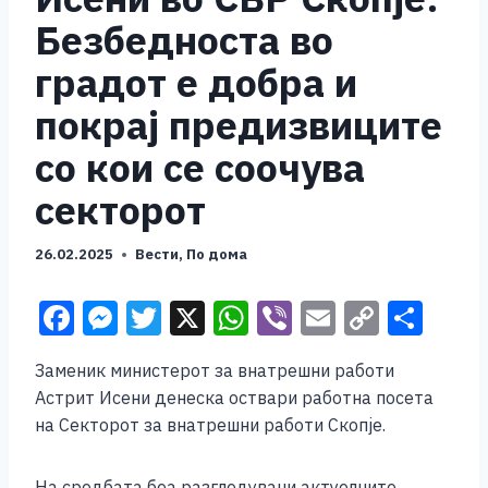
Безбедноста во
градот е добра и
покрај предизвиците
со кои се соочува
секторот
26.02.2025
Вести
,
По дома
F
M
T
X
W
Vi
E
C
S
a
e
wi
h
b
m
o
h
Заменик министерот за внатрешни работи
c
ss
tt
at
er
ai
p
ar
Астрит Исени денеска оствари работна посета
e
e
er
s
l
y
e
на Секторот за внатрешни работи Скопје.
b
n
A
Li
На средбата беа разгледувани актуелните