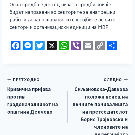
Оваа средба е дел од низата средби кои ќе
бидат направени во секторите за внатрешни
работи za запознавање со состојбите во сите
сектори и организациски единици на МВР.
F
M
T
X
W
Vi
E
C
S
a
e
wi
h
b
m
o
h
c
ss
tt
at
er
ai
p
ar
e
e
er
s
l
y
e
Навигација
ПРЕТХОДНО
СЛЕДНО
b
n
A
Li
Кривична пријава
Сиљановска-Давкова
o
g
p
n
на
против
положи венец на
o
er
p
k
напис
градоначалникот на
вечните почивалишта
k
општина Делчево
на претседателот
Борис Трајковски и
членовите на
делегацијата