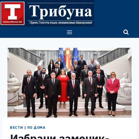
Skip
to
content
ВЕСТИ
|
ПО ДОМА
Избрани заменик-