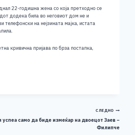
аднал 22-годишна жена со која претходно се
одот додека била во неговиот дом не и
ви телефонски на нејзината мајка, истата
апила.
тна кривична пријава по брза постапка,
СЛЕДНО
успеа само да биде измеќар на двоецот Заев –
Филипче