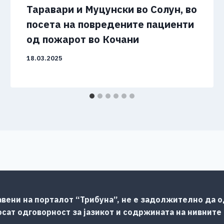
Таравари и Муцунски во Солун, во
посета на повредените пациенти
од пожарот во Кочани
18.03.2025
авени на порталот “Трибуна”, не е задолжително да од
сат одговорност за јазикот и содржината на нивните