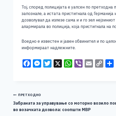
e
e
er
s
l
y
Тој, според полицијата е уапсен по претходна
b
n
A
Li
запознале, а истата пристигнала од Германија 
o
g
p
n
дозволувал да излезе сама и и го зел нејзинио
алармирала во полиција, која пристигнала на 
o
er
p
k
k
Воедно е известен и јавен обвинител и по цел
информираат надлежните.
F
M
T
X
W
Vi
E
C
a
e
wi
h
b
m
o
c
ss
tt
at
er
ai
p
e
e
er
s
l
y
b
n
A
Li
Навигација
ПРЕТХОДНО
o
g
p
n
Забраната за управување со моторно возило по
на
во возачката дозвола: соопшти МВР
o
er
p
k