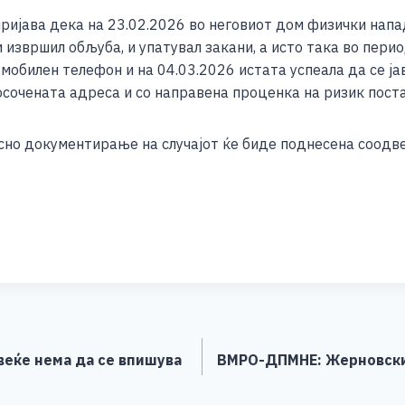
e
 пријава дека на 23.02.2026 во неговиот дом физички нап
и извршил обљуба, и упатувал закани, а исто така во пери
т мобилен телефон и на 04.03.2026 истата успеала да се ја
посочената адреса и со направена проценка на ризик пост
осно документирање на случајот ќе биде поднесена соодве
S
h
ar
e
веќе нема да се впишува
ВМРО-ДПМНЕ: Жерновски 