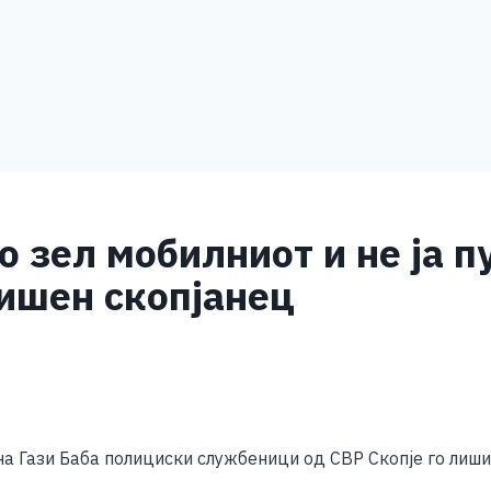
о зел мобилниот и не ја 
дишен скопјанец
S
h
на Гази Баба полициски службеници од СВР Скопје го лишиј
ar