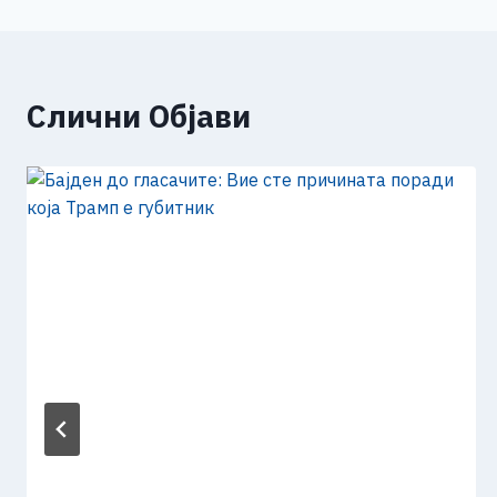
напис
k
Слични Објави