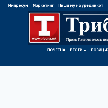
Skip
Импресум
Маркетинг
Пиши му на уредникот
to
content
ПОЧЕТНА
ВЕСТИ
ПОЗИЦИ