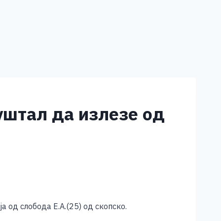
пуштал да излезе од
а од слобода Е.А.(25) од скопско.