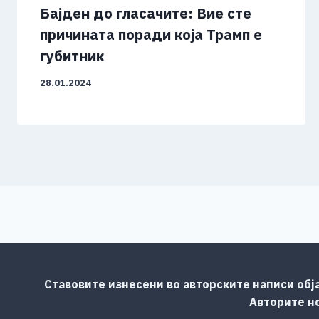
Бајден до гласачите: Вие сте
причината поради која Трамп е
губитник
28.01.2024
Ставовите изнесени во авторските написи обј
Авторите но