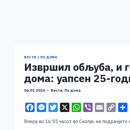
ВЕСТИ
|
ПО ДОМА
Извршил обљуба, и г
дома: уапсен 25-го
06.03.2026
Вести
,
По дома
F
M
T
X
W
Vi
E
C
a
e
wi
h
b
m
o
Вчера во 16:55 часот во Скопје, на подрачјето 
c
ss
tt
at
er
ai
p