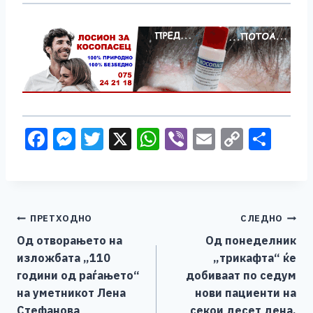
F
M
T
X
W
Vi
E
C
S
a
e
wi
h
b
m
o
h
c
ss
tt
at
er
ai
p
ar
e
e
er
s
l
y
e
Навигација
ПРЕТХОДНО
СЛЕДНО
b
n
A
Li
Од отворањето на
Од понеделник
o
g
p
n
на
изложбата „110
„трикафта“ ќе
o
er
p
k
напис
години од раѓањето“
добиваат по седум
k
на уметникот Лена
нови пациенти на
Стефанова
секои десет дена,