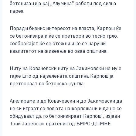
бетонизација кај „Алумина“ работи под силна
пареа.
Поради бизнис интересот на власта, Карпош ќе
се бетонизира и ќе се претвори во тесно грло,
сообраќајот ќе се отежни и ќе се наруши
квалитетот на живеење во оваа општина.
Ниту на Ковачевски ниту на Јакимовски не му е
гајле што од најзелената општина Карпош ја
претвораат во бетонска џунгла.
Апелираме и до Ковачевски и до Јакимовски да
не си играат со волјата на карпошани и да не се
обидуваат да го бетонизираат Карпош“, изјави
Тони Јаревски, пратеник од ВМРО-ДПМНЕ.