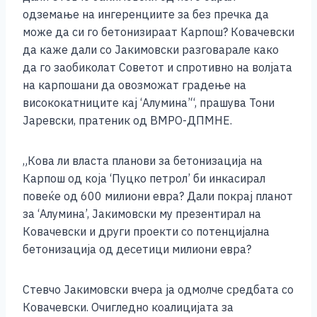
e
e
er
s
l
y
e
одземање на ингеренциите за без пречка да
b
n
A
Li
може да си го бетонизираат Карпош? Ковачевски
да каже дали со Јакимовски разговарале како
o
g
p
n
да го заобиколат Советот и спротивно на волјата
o
er
p
k
на карпошани да овозможат градење на
k
висококатниците кај ‘Алумина’“, прашува Тони
Јаревски, пратеник од ВМРО-ДПМНЕ.
„Кова ли власта планови за бетонизација на
Карпош од која ‘Пуцко петрол’ би инкасирал
повеќе од 600 милиони евра? Дали покрај планот
за ‘Алумина’, Јакимовски му презентирал на
Ковачевски и други проекти со потенцијална
бетонизација од десетици милиони евра?
Стевчо Јакимовски вчера ја одмолче средбата со
Ковачевски. Очигледно коалицијата за