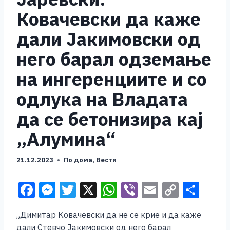
Ковачевски да каже
дали Јакимовски од
него барал одземање
на ингеренциите и со
одлука на Владата
да се бетонизира кај
„Алумина“
21.12.2023
По дома
,
Вести
F
M
T
X
W
Vi
E
C
S
a
e
wi
h
b
m
o
h
„Димитар Ковачевски да не се крие и да каже
c
ss
tt
at
er
ai
p
ar
дали Стевчо Јакимовски од него барал