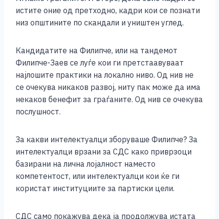
истите оние од претходно, кадри кои се познати
низ општините по скандали и уништен углед.
Кандидатите на Филипче, или на тандемот
Филипче-Заев се луѓе кои ги претстаавуваат
најлошите практики на локално ниво. Од нив не
се очекува никаков развој, ниту пак може да има
некаков бенефит за граѓаните. Од нив се очекува
послушност.
За какви интелектуалци зборуваше Филипче? За
интелектуалци врзани за СДС како приврзоци
базирани на лична лојалност наместо
компетентост, или интелектуалци кои ќе ги
користат институциите за партиски цели.
СДС само покажува дека ја продолжува истата