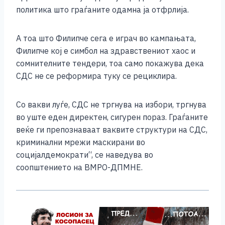
политика што граѓаните одамна ја отфрлија.
А тоа што Филипче сега е играч во кампањата,
Филипче кој е симбол на здравствениот хаос и
сомнителните тендери, тоа само покажува дека
СДС не се реформира туку се рециклира.
Со вакви луѓе, СДС не тргнува на избори, тргнува
во уште еден директен, сигурен пораз. Граѓаните
веќе ги препознаваат ваквите структури на СДС,
криминални мрежи маскирани во
социјалдемократи“, се наведува во
соопштението на ВМРО-ДПМНЕ.