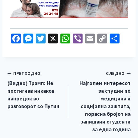
F
M
T
X
W
Vi
E
C
S
a
e
wi
h
b
m
o
h
c
ss
tt
at
er
ai
p
ar
e
e
er
s
l
y
e
Навигација
ПРЕТХОДНО
СЛЕДНО
b
n
A
Li
(Видео) Трамп: Не
Најголем интересот
o
g
p
n
на
постигнав никаков
за студии по
o
er
p
k
напис
напредок во
медицина и
k
разговорот со Путин
социјална заштита,
порасна бројот на
запишани студенти
за една година