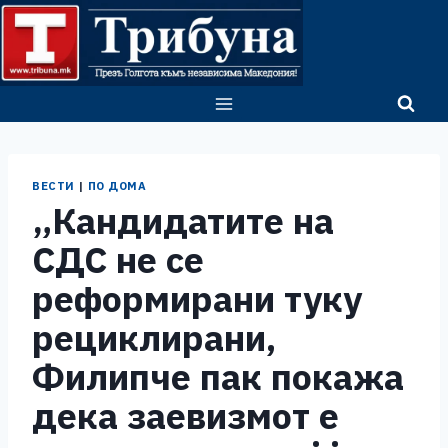
Skip
to
content
ВЕСТИ
|
ПО ДОМА
„Кандидатите на
СДС не се
реформирани туку
рециклирани,
Филипче пак покажа
дека заевизмот е