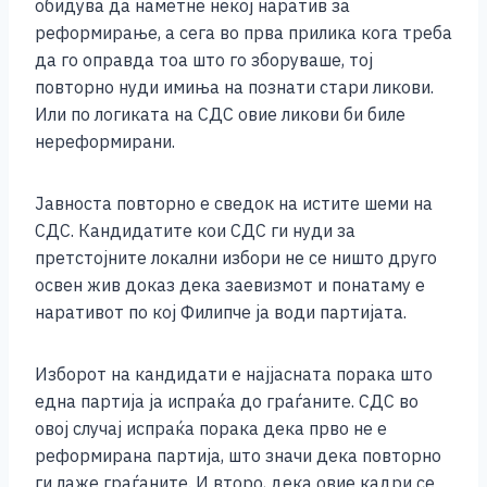
обидува да наметне некој наратив за
реформирање, а сега во прва прилика кога треба
да го оправда тоа што го зборуваше, тој
повторно нуди имиња на познати стари ликови.
Или по логиката на СДС овие ликови би биле
нереформирани.
Јавноста повторно е сведок на истите шеми на
СДС. Кандидатите кои СДС ги нуди за
претстојните локални избори не се ништо друго
освен жив доказ дека заевизмот и понатаму е
наративот по кој Филипче ја води партијата.
Изборот на кандидати е најјасната порака што
една партија ја испраќа до граѓаните. СДС во
овој случај испраќа порака дека прво не е
реформирана партија, што значи дека повторно
ги лаже граѓаните. И второ, дека овие кадри се