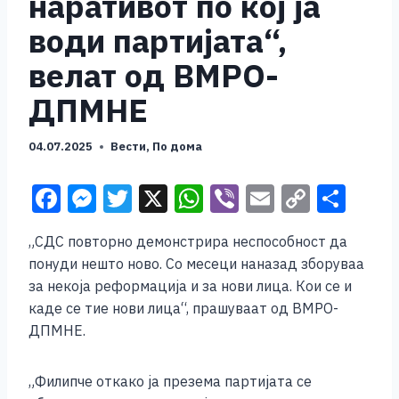
наративот по кој ја
води партијата“,
велат од ВМРО-
ДПМНЕ
04.07.2025
Вести
,
По дома
F
M
T
X
W
Vi
E
C
S
a
e
wi
h
b
m
o
h
„СДС повторно демонстрира неспособност да
c
ss
tt
at
er
ai
p
ar
понуди нешто ново. Со месеци наназад зборуваа
e
e
er
s
l
y
e
за некоја реформација и за нови лица. Кои се и
b
n
A
Li
каде се тие нови лица“, прашуваат од ВМРО-
ДПМНЕ.
o
g
p
n
o
er
p
k
„Филипче откако ја презема партијата се
k