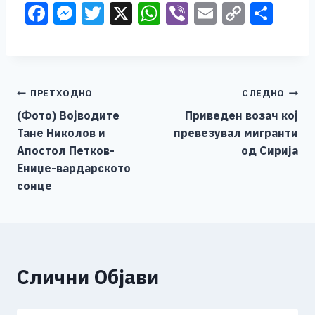
F
M
T
X
W
Vi
E
C
S
a
e
wi
h
b
m
o
h
c
ss
tt
at
er
ai
p
ar
e
e
er
s
l
y
e
Навигација
ПРЕТХОДНО
СЛЕДНО
b
n
A
Li
(Фото) Војводите
Приведен возач кој
o
g
p
n
на
Тане Николов и
превезувал мигранти
o
er
p
k
напис
Апостол Петков-
од Сирија
k
Ениџе-вардарското
сонце
Слични Објави