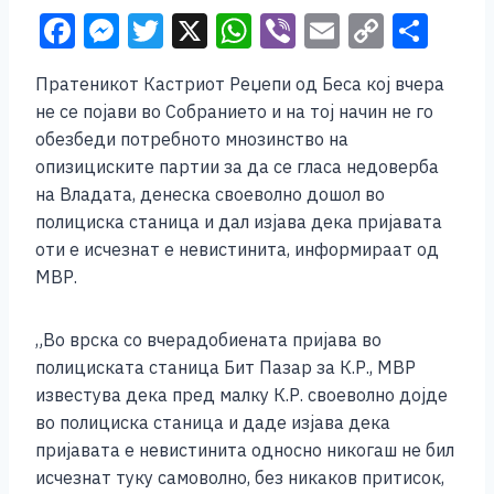
F
M
T
X
W
Vi
E
C
S
a
e
wi
h
b
m
o
h
Пратеникот Кастриот Реџепи од Беса кој вчера
c
ss
tt
at
er
ai
p
ar
не се појави во Собранието и на тој начин не го
e
e
er
s
l
y
e
обезбеди потребното мнозинство на
b
n
A
Li
опизициските партии за да се гласа недоверба
на Владата, денеска своеволно дошол во
o
g
p
n
полициска станица и дал изјава дека пријавата
o
er
p
k
оти е исчезнат е невистинита, информираат од
k
МВР.
„Во врска со вчерадобиената пријава во
полициската станица Бит Пазар за К.Р., МВР
известува дека пред малку К.Р. своеволно дојде
во полициска станица и даде изјава дека
пријавата е невистинита односно никогаш не бил
исчезнат туку самоволно, без никаков притисок,