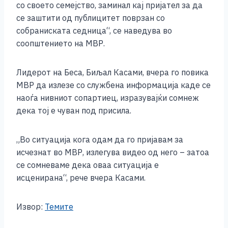
со своето семејство, заминал кај пријател за да
се заштити од публицитет поврзан со
собраниската седница“, се наведува во
соопштението на МВР.
Лидерот на Беса, Биљал Касами, вчера го повика
МВР да излезе со службена информација каде се
наоѓа нивниот сопартиец, изразувајќи сомнеж
дека тој е чуван под присила.
„Во ситуација кога одам да го пријавам за
исчезнат во МВР, излегува видео од него – затоа
се сомневаме дека оваа ситуација e
исценирана“, рече вчера Касами.
Извор:
Темите