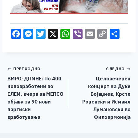
F
M
T
X
W
Vi
E
C
S
a
e
wi
h
b
m
o
h
c
ss
tt
at
er
ai
p
ar
e
e
er
s
l
y
e
Навигација
ПРЕТХОДНО
СЛЕДНО
b
n
A
Li
ВМРО-ДПМНЕ: По 400
Целовечерен
o
g
p
n
на
нововработени во
концерт на Дуке
o
er
p
k
напис
ЕЛЕМ, вчера за МЕПСО
Бојаџиев, Крсте
k
објава за 90 нови
Роџевски и Исмаил
партиски
Лумановски во
вработувања
Филхармонија