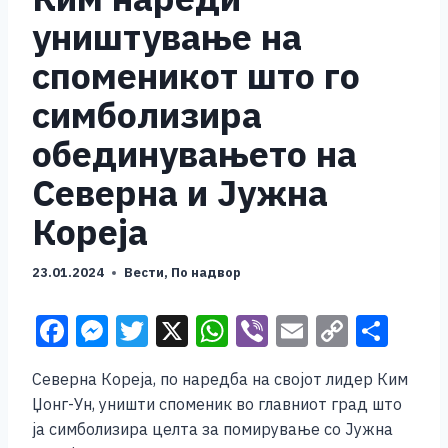
уништување на
споменикот што го
симболизира
обединувањето на
Северна и Јужна
Кореја
23.01.2024
Вести
,
По надвор
F
M
T
X
W
Vi
E
C
S
a
e
wi
h
b
m
o
h
Северна Кореја, по наредба на својот лидер Ким
c
ss
tt
at
er
ai
p
ar
Џонг-Ун, уништи споменик во главниот град што
e
e
er
s
l
y
e
ја симболизира целта за помирување со Јужна