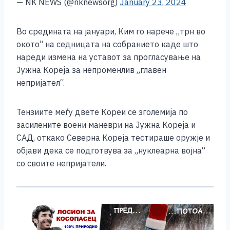
— NK NEWS (@nknewsorg)
January 23, 2024
Во средината на јануари, Ким го нарече „трн во
окото“ на седницата на собранието каде што
нареди измена на уставот за прогласување на
Јужна Кореја за непроменлив „главен
непријател“.
Тензиите меѓу двете Кореи се зголемија по
засилените воени маневри на Јужна Кореја и
САД, откако Северна Кореја тестираше оружје и
објави дека се подготвува за „нуклеарна војна“
со своите непријатели.