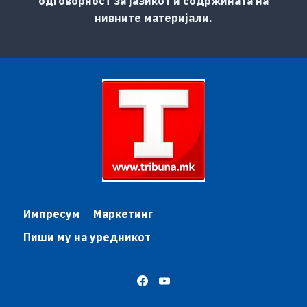
одговорност за јазикот и содржината на
нивните материјали.
Импресум
Маркетинг
Пиши му на уредникот