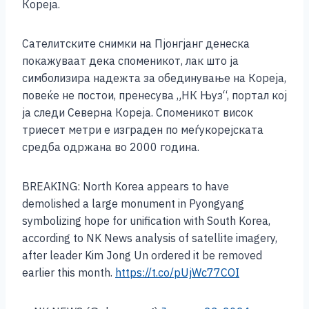
b
n
A
Li
Кореја.
o
g
p
n
Сателитските снимки на Пјонгјанг денеска
o
er
p
k
покажуваат дека споменикот, лак што ја
k
симболизира надежта за обединување на Кореја,
повеќе не постои, пренесува „НК Њуз“, портал кој
ја следи Северна Кореја. Споменикот висок
триесет метри е изграден по меѓукорејската
средба одржана во 2000 година.
BREAKING: North Korea appears to have
demolished a large monument in Pyongyang
symbolizing hope for unification with South Korea,
according to NK News analysis of satellite imagery,
after leader Kim Jong Un ordered it be removed
earlier this month.
https://t.co/pUjWc77COI