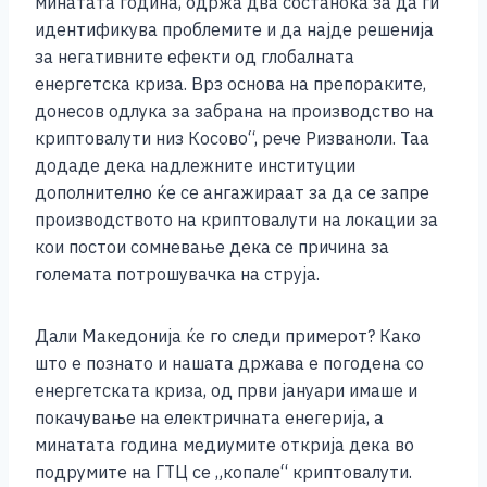
минатата година, одржа два состанока за да ги
идентификува проблемите и да најде решенија
за негативните ефекти од глобалната
енергетска криза. Врз основа на препораките,
донесов одлука за забрана на производство на
криптовалути низ Косово“, рече Ризваноли. Таа
додаде дека надлежните институции
дополнително ќе се ангажираат за да се запре
производството на криптовалути на локации за
кои постои сомневање дека се причина за
големата потрошувачка на струја.
Дали Македонија ќе го следи примерот? Како
што е познато и нашата држава е погодена со
енергетската криза, од први јануари имаше и
покачување на електричната енегерија, а
минатата година медиумите открија дека во
подрумите на ГТЦ се „копале“ криптовалути.