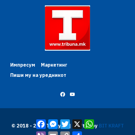
Импресум
Маркетинг
Пиши му на уредникот
Facebook
Messenger
Twitter
X
WhatsApp
© 2018 - 2026 Трибуна | Krafted by
BIT KRAFT
Viber
Email
Copy
Share