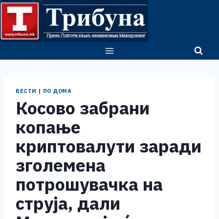
Skip
to
content
ВЕСТИ
|
ПО ДОМА
Косово забрани
копање
криптовалути заради
зголемена
потрошувачка на
струја, дали