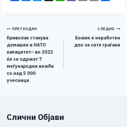
a
e
wi
h
b
m
o
h
c
ss
tt
at
er
ai
p
ar
e
e
er
s
l
y
e
Навигација
ПРЕТХОДНО
СЛЕДНО
b
n
A
Li
Криволак станува
Божик е неработен
o
g
p
n
на
домашен и НАТО
ден за сите граѓани
o
er
p
k
напис
капацитет– во 2022
k
ќе се одржат 7
меѓународни вежби
со над 5 000
учесници
Слични Објави