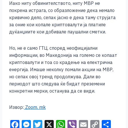
Иако ниту обвинителството, ниту МВР не
покрена истрага, со образложение дека немало
кривично дело, сепак јасно е дека таму струјата
за оние кои копале криптовалути ја платиле
дуќанџиите кои добивале паушални сметки.
Но, не е само ГТЦ, според неофицијални
информации, во Македонија на големо се копаат
криптовалути и тоа со крадење на електрична
енергија. Имаше неколку помали акции на МВР,
но сепак овој тренд продолжува. Дали во
периодот што следува ќе бидат преземени
конкретни мерки, останува да се види.
Извор:
Zoom. mk
F
M
T
X
W
Vi
E
C
S