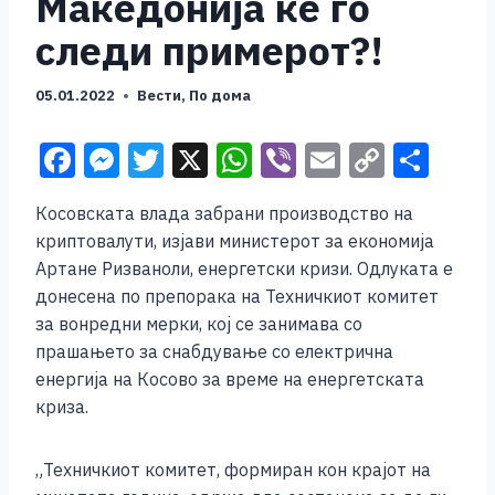
Македонија ќе го
следи примерот?!
05.01.2022
Вести
,
По дома
F
M
T
X
W
Vi
E
C
S
a
e
wi
h
b
m
o
h
Косовската влада забрани производство на
c
ss
tt
at
er
ai
p
ar
криптовалути, изјави министерот за економија
e
e
er
s
l
y
e
Артане Ризваноли, енергетски кризи. Одлуката е
b
n
A
Li
донесена по препорака на Техничкиот комитет
за вонредни мерки, кој се занимава со
o
g
p
n
прашањето за снабдување со електрична
o
er
p
k
енергија на Косово за време на енергетската
k
криза.
„Техничкиот комитет, формиран кон крајот на