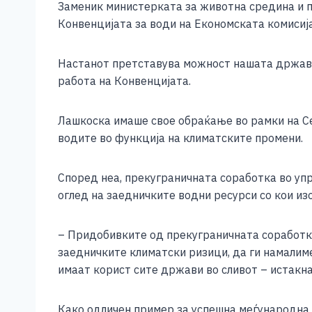
Заменик министерката за животна средина и п
c
ss
tt
at
er
ai
p
Конвенцијата за води на Економската комисиј
e
e
er
s
l
y
b
n
A
Li
Настанот претставува можност нашата држава
o
g
p
n
работа на Конвенцијата.
o
er
p
k
Лашкоска имаше свое обраќање во рамки на Се
k
водите во функција на климатските промени.
Според неа, прекуграничната соработка во уп
оглед на заедничките водни ресурси со кои из
– Придобивките од прекуграничната соработка 
заедничките климатски ризици, да ги намалим
имаат корист сите држави во сливот – истакн
Како одличен пример за успешна меѓународна с