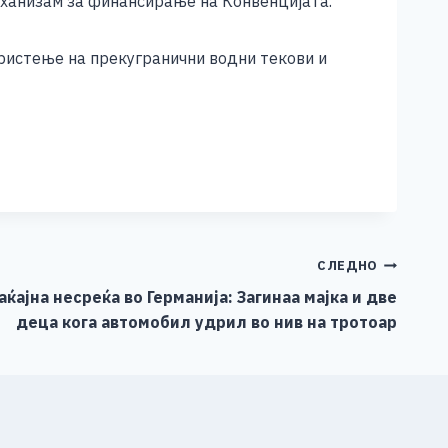
механизам за финансирање на Конвенцијата.
ористење на прекугранични водни текови и
СЛЕДНО
ќајна несреќа во Германија: Загинаа мајка и две
деца кога автомобил удрил во нив на тротоар