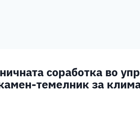
ничната соработка во уп
камен-темелник за клима
S
h