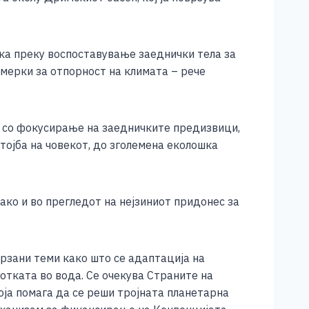
ка преку воспоставување заеднички тела за
мерки за отпорност на климата – рече
а со фокусирање на заедничките предизвици,
тојба на човекот, до зголемена еколошка
ако и во прегледот на нејзиниот придонес за
врзани теми како што се адаптација на
тката во вода. Се очекува Страните на
оја помага да се реши тројната планетарна