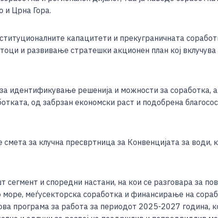
о и Црна Гора.
нституционалните капацитети и прекуграничната соработ
оци и развивање стратешки акционен план кој вклучува 
и за идентификување решенија и можности за соработка, 
отката, од забрзан економски раст и подобрена благосос
е смета за клучна пресвртница за Конвенцијата за води, к
т сегмент и споредни настани, на кои се разговара за по
 море, меѓусекторска соработка и финансирање на сорабо
ова програма за работа за периодот 2025-2027 година, к