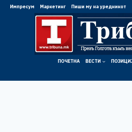
Skip
Импресум
Маркетинг
Пиши му на уредникот
to
content
ПОЧЕТНА
ВЕСТИ
ПОЗИЦИ