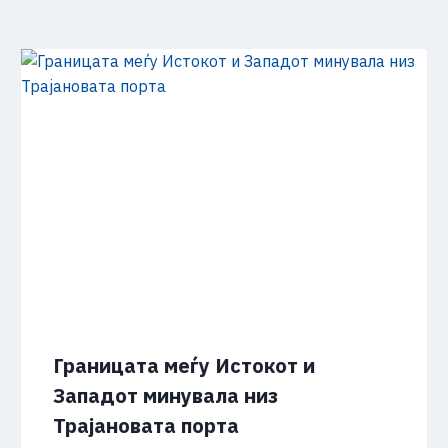
Границата меѓу Истокот и
Западот минувала низ
Трајановата порта