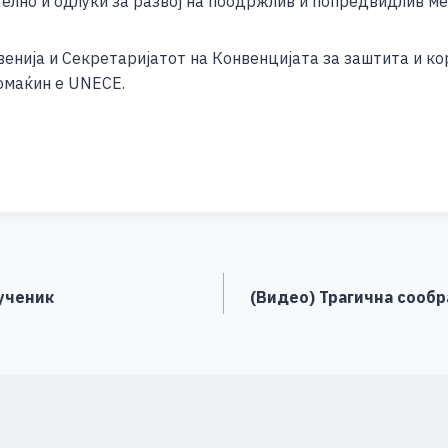
ително и одлуки за развој на поодржлив и попредвидлив 
венија и Секретаријатот на Конвенцијата за заштита и к
домаќин е UNECE.
S
h
ar
e
ученик
(Видео) Трагична сообра