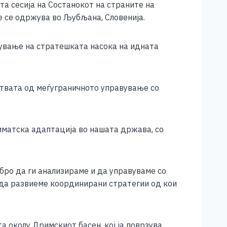
а сесија на Состанокот на страните на
е се одржува во Љубљана, Словенија.
ување на стратешката насока на идната
ствата од меѓуграничното управување со
иматска адаптација во нашата држава, со
бро да ги анализираме и да управуваме со
 да развиеме координирани стратегии од кои
а околу Дримскиот басен, кој ја поврзува