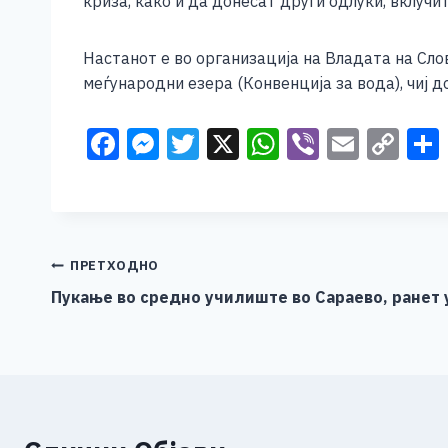
криза, како и да донесат други одлуки, вклуч
Настанот е во организација на Владата на Сло
меѓународни езера (Конвенција за вода), чиј 
F
M
T
X
W
Vi
E
C
a
e
wi
h
b
m
o
c
ss
tt
at
er
ai
p
e
e
er
s
l
y
b
n
A
Li
Навигација
ПРЕТХОДНО
o
g
p
n
Пукање во средно училиште во Сараево, ранет 
на
o
er
p
k
напис
k