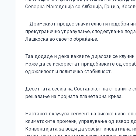
Северна Македонија со Албанија, Грција, Косов
– Дримскиот процес значително ги подобри и
прекугранично управување, споделување подат
Лашкоска во своето обраќање.
Таа додаде и дека ваквите дијалози се клучн
може да се искористат придобивките од сораб
одржливост и политичка стабилност.
Десеттата сесија на Состанокот на страните с
решавање на тројната планетарна криза.
Настанот вклучува сегмент на високо ниво, опш
климатските промени, управување од извор до
Конвенцијата за води да усвојат иновативна н