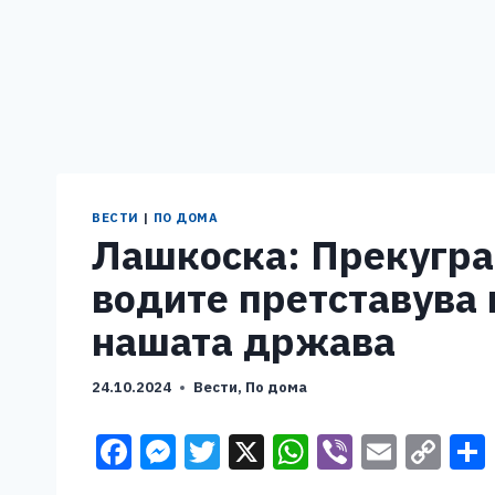
ВЕСТИ
|
ПО ДОМА
Лашкоска: Прекугра
водите претставува 
нашата држава
24.10.2024
Вести
,
По дома
F
M
T
X
W
Vi
E
C
a
e
wi
h
b
m
o