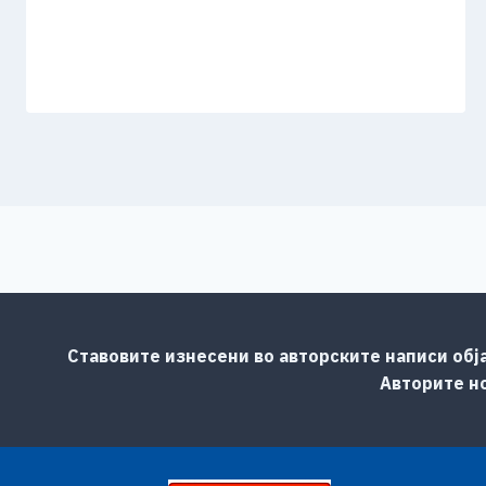
Ставовите изнесени во авторските написи обј
Авторите но