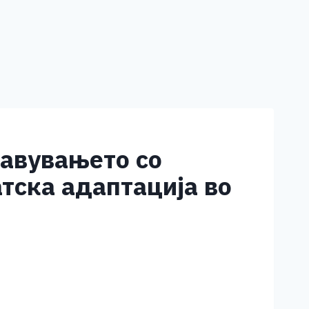
равувањето со
тска адаптација во