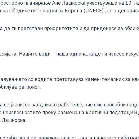
росторно планирање Ане Лашкоска учествуваше на 10-тат
ar
а на Обединетите нации за Европа (UNECE) , што деновив
e
 да ги претстави приоритетите и да придонесе за облик
сијата: Нашите води – наша иднина, каде ги изнесе иску
равувањето со водите претставува камен-темелник за кл
обилува регионот.
се јасни: со заедничко работење, ние сме способни подо
е неизвесностите преку размена на критични податоци и
а Лашкоска.
оработка и регионален дијалог, таа ја наведе соработкат