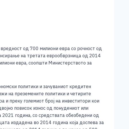
 вредност од 700 милиони евра со рочност од
нансирање на третата еврообврзница од 2014
милиони евра, соопшти Министерството за
кономски политики и зачуваниот кредитен
олжи на преземените политики и четирите
а и преку големиот број на инвеститори кои
војно повисок износ од понудениот или
а 2021 година, со средствата обезбедени од
цата издадена во 2014 година која доспева за