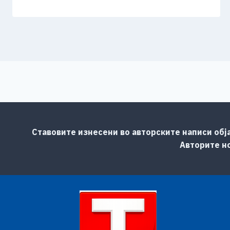
Ставовите изнесени во авторските написи обј
Авторите но