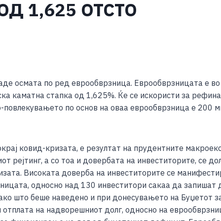
Д 1,625 ОТСТО
S
h
аде осмата по ред еврообврзница. Еврообврзницата е во
ar
иска каматна стапка од 1,625%. Ќе се искористи за рефи
e
о-повлекувањето по основ на оваа еврообврзница е 200 
покрај ковид-кризата, е резултат на прудентните макрое
от рејтинг, а со тоа и довербата на инвеститорите, се д
изата. Високата доверба на инвеститорите се манифестир
ницата, односно над 130 инвеститори сакаа да запишат д
Како што беше наведено и при донесувањето на Буџетот з
и отплата на надворешниот долг, односно на еврообврзни