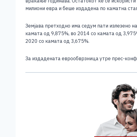
враќање годинава. Остатокот ќе се искористи
милиони евра и беше издадена по каматна стап
Земјава претходно има седум пати излезено на
камата од 9,875%, во 2014 со камата од 3,975
2020 со камата од 3,675%.
За издадената еврообврзница утре прес-конф