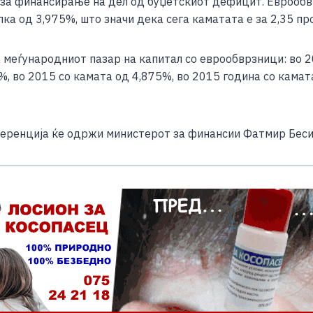
 за финансирање на дел од буџетскиот дефицит. Еврообв
ка од 3,975%, што значи дека сега каматата е за 2,35 п
 меѓународниот пазар на капитал со еврообврзници: во 2
%, во 2015 со камата од 4,875%, во 2015 година со камат
еренција ќе одржи министерот за финансии Фатмир Беси