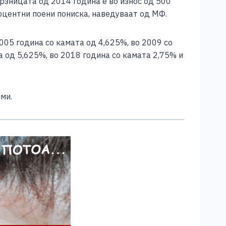
рзницата од 2014 година е во износ од 500
роцентни поени пониска, наведуваат од МФ.
005 година со камата од 4,625%, во 2009 со
а од 5,625%, во 2018 година со камата 2,75% и
ми.