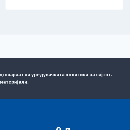
говараат на уредувачката политика на сајтот.
 материјали.