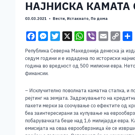
НАЈНИСКА КАМАТА О
03.03.2021
Вести
,
Истакнато
,
По дома
F
M
T
X
W
Vi
E
C
a
e
wi
h
b
m
o
Република Северна Македонија денеска ја изд
c
ss
tt
at
er
ai
p
седум години и е издадена по историски најн
e
e
er
s
l
y
година во вредност од 500 милиони евра. Нет
b
n
A
Li
финансии.
o
g
p
n
– Исклучително поволната каматна стапка, и 
o
er
p
k
рејтинг на земјата. Задржувањето на кредитни
k
пакети мерки за соочување со ефектите од кр
беа заинтересирани за купување на еврообврз
побарувачката беше над 1,6 милијарди евра. 
емисијата на оваа еврообврзница ќе се изврш