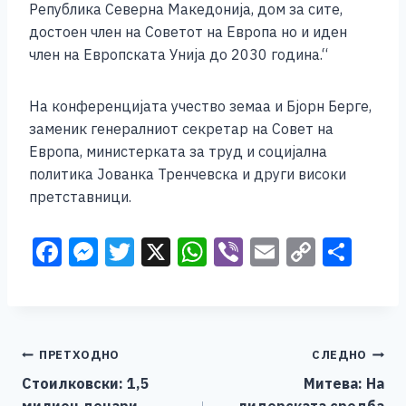
Република Северна Македонија, дом за сите,
достоен член на Советот на Европа но и иден
член на Европската Унија до 2030 година.“
На конференцијата учество земаа и Бјорн Берге,
заменик генералниот секретар на Совет на
Европа, министерката за труд и социјална
политика Јованка Тренчевска и други високи
претставници.
F
M
T
X
W
Vi
E
C
S
a
e
wi
h
b
m
o
h
c
ss
tt
at
er
ai
p
ar
e
e
er
s
l
y
e
Навигација
ПРЕТХОДНО
СЛЕДНО
b
n
A
Li
Стоилковски: 1,5
Митева: На
o
g
p
n
на