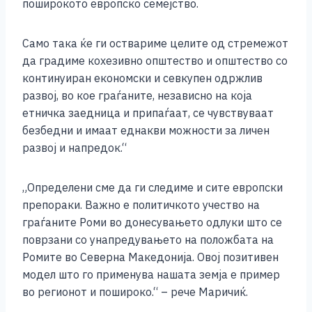
поширокото европско семејство.
Само така ќе ги оствариме целите од стремежот
да градиме кохезивно општество и општество со
континуиран економски и севкупен одржлив
развој, во кое граѓаните, независно на која
етничка заедница и припаѓаат, се чувствуваат
безбедни и имаат еднакви можности за личен
развој и напредок.“
„Определени сме да ги следиме и сите европски
препораки. Важно е политичкото учество на
граѓаните Роми во донесувањето одлуки што се
поврзани со унапредувањето на положбата на
Ромите во Северна Македонија. Овој позитивен
модел што го применува нашата земја е пример
во регионот и пошироко.“ – рече Маричиќ.