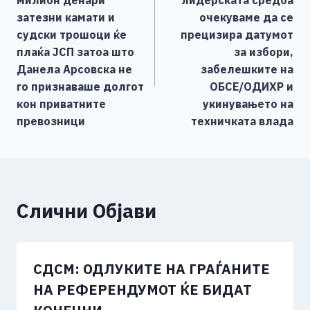
милион денари
лидерската средба
o
er
p
k
напис
затезни камати и
очекуваме да се
k
судски трошоци ќе
прецизира датумот
плаќа ЈСП затоа што
за избори,
Данела Арсовска не
забелешките на
го признаваше долгот
ОБСЕ/ОДИХР и
кон приватните
укинувањето на
превозници
техничката влада
Слични Објави
СДСМ: ОДЛУКИТЕ НА ГРАЃАНИТЕ
НА РЕФЕРЕНДУМОТ ЌЕ БИДАТ