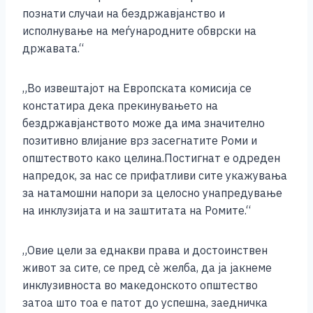
познати случаи на бездржавјанство и
исполнување на меѓународните обврски на
државата.“
„Во извештајот на Европската комисија се
констатира дека прекинувањето на
бездржавјанството може да има значително
позитивно влијание врз засегнатите Роми и
општеството како целина.Постигнат е одреден
напредок, за нас се прифатливи сите укажувања
за натамошни напори за целосно унапредување
на инклузијата и на заштитата на Ромите.“
„Овие цели за еднакви права и достоинствен
живот за сите, се пред сѐ желба, да ја јакнеме
инклузивноста во македонското општество
затоа што тоа е патот до успешна, заедничка