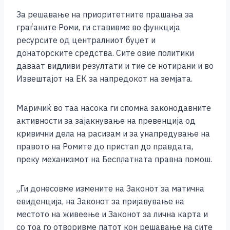
За решавање на приоритетните прашања за
граѓаните Роми, ги ставивме во функција
ресурсите од централниот буџет и
донаторските средства. Сите овие политики
даваат видливи резултати и тие се нотирани и во
Извештајот на ЕК за напредокот на земјата.
Маричиќ во таа насока ги спомна законодавните
активности за зајакнување на превенција од
кривични дела на расизам и за унапредување на
правото на Ромите до пристап до правдата,
преку механизмот на Бесплатната правна помош.
„Ги донесовме измените на Законот за матична
евиденција, на Законот за пријавување на
местото на живеење и Законот за лична карта и
со тоа го отворивме патот кон решавање на сите