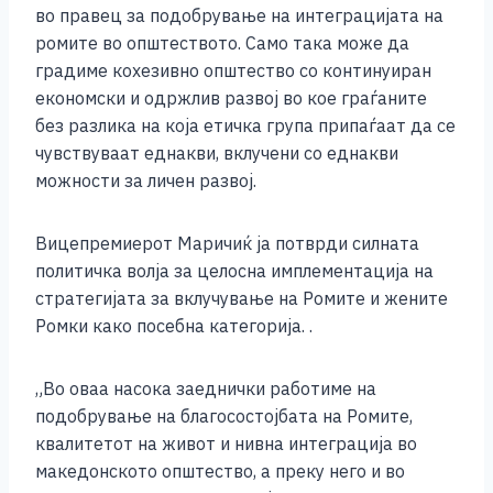
во правец за подобрување на интеграцијата на
ромите во општеството. Само така може да
градиме кохезивно општество со континуиран
економски и одржлив развој во кое граѓаните
без разлика на која етичка група припаѓаат да се
чувствуваат еднакви, вклучени со еднакви
можности за личен развој.
Вицепремиерот Маричиќ ја потврди силната
политичка волја за целосна имплементација на
стратегијата за вклучување на Ромите и жените
Ромки како посебна категорија. .
„Во оваа насока заеднички работиме на
подобрување на благосостојбата на Ромите,
квалитетот на живот и нивна интеграција во
македонското општество, а преку него и во