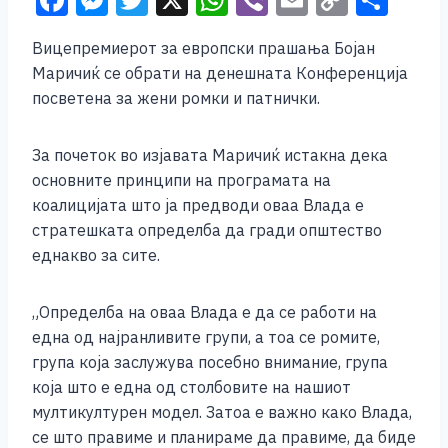
F
M
T
X
W
Vi
E
C
S
a
e
wi
h
b
m
o
h
Вицепремиерот за европски прашања Бојан
c
ss
tt
at
er
ai
p
ar
Маричиќ се обрати на денешната Конференција
e
e
er
s
l
y
e
посветена за жени ромки и патнички.
b
n
A
Li
o
g
p
n
За почеток во изјавата Маричиќ истакна дека
основните принципи на програмата на
o
er
p
k
коалицијата што ја предводи овaa Влада е
k
стратешката определба да гради општество
еднакво за сите.
„Определба на оваа Влада е да се работи на
една од најранливите групи, а тоа се ромите,
група која заслужува посебно внимание, група
која што е една од столбовите на нашиот
мултикултурен модел. Затоа е важно како Влада,
се што правиме и планираме да правиме, да биде