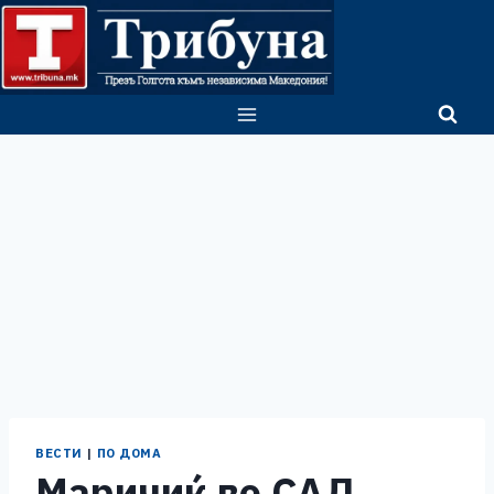
Skip
to
content
ВЕСТИ
|
ПО ДОМА
Маричиќ во САД