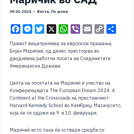
09.02.2024
Вести
,
По дома
F
M
T
X
W
Vi
E
C
S
a
e
wi
h
b
m
o
h
Првиот вицепремиер за европски прашања,
c
ss
tt
at
er
ai
p
ar
Бојан Маричиќ, од денес престојува во
e
e
er
s
l
y
e
дводневна работна посета на Соединетите
b
n
A
Li
Американски Држави.
o
g
p
n
Целта на посетата на Маричиќ е учество на
o
er
p
k
Конференцијата The European Dream 2024: A
k
Continent at the Crossroads на престижниот
Harvard Kennedy School во Кембриџ, Масачусетс,
која ќе се одржи на 9. и 10. февруари.
Маричиќ исто така ќе оствари средби со