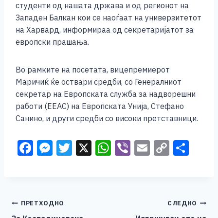
студенти од нашата држава и од регионот на
Западен Балкан кои се наоѓаат на универзитетот
на Харвард, информираа од секретаријатот за
европски прашања.
Во рамките на посетата, вицепремиерот
Маричиќ ќе оствари средби, со Генералниот
секретар на Европската служба за надворешни
работи (ЕЕАС) на Европската Унија, Стефано
Санино, и други средби со високи претставници.
F
M
T
X
W
Vi
E
C
S
a
e
wi
h
b
m
o
h
c
ss
tt
at
er
ai
p
ar
e
e
er
s
l
y
e
Навигација
ПРЕТХОДНО
СЛЕДНО
b
n
A
Li