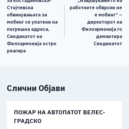
За Костадиновска-
„Извршувањето на
o
g
p
n
на
Стојчевска
работните обврски не
o
er
p
k
напис
oбвинувањата за
е мобинг“ –
k
мобинг се упатени на
директорот на
погрешна адреса,
Филхармонија го
Синдикатот на
демантира
Филхармонија остро
Синдикатот
реагира
Слични Објави
ПОЖАР НА АВТОПАТОТ ВЕЛЕС-
ГРАДСКО