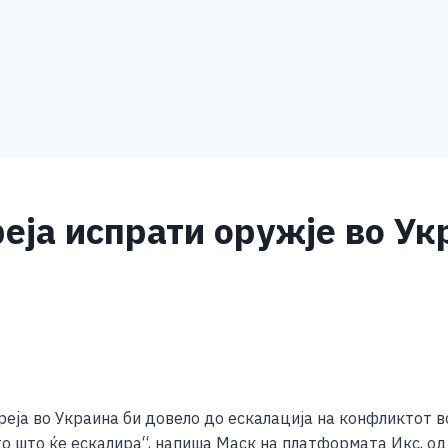
еја испрати оружје во Ук
S
h
еја во Украина би довело до ескалација на конфликтот в
ar
о што ќе ескалира“, напиша Маск на платформата Икс, од