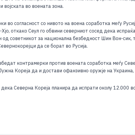
e
и војската во воената зона.
и во согласност со нивото на воена соработка меѓу Русиј
јо, откако Сеул го обвини северниот сосед дека испраќа 
 од советникот за национална безбедност Шин Вон-сик, то
евернокорејци да се борат во Русија.
безбедат контрамерки против воената соработка меѓу Севе
ужна Кореја да и достави офанзивно оружје на Украина, 
 дека Северна Кореја планира да испрати околу 12.000 в
S
h
ar