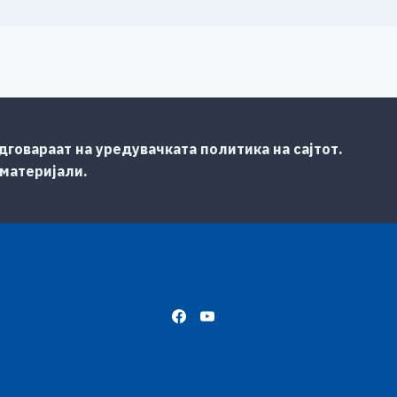
говараат на уредувачката политика на сајтот.
 материјали.