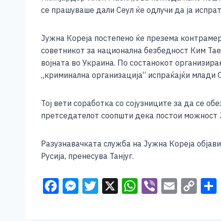
e
e
er
s
l
y
се прашуваше дали Сеул ќе одлучи да ја испрат
b
n
A
Li
o
g
p
n
Јужна Кореја постепено ќе презема контрамерк
советникот за национална безбедност Ким Тае-Х
o
er
p
k
војната во Украина. По состанокот организиран
k
„криминална организација“ испраќајќи млади С
Тој вети соработка со сојузниците за да се о
претседателот соопшти дека постои можност Ј
Разузнавачката служба на Јужна Кореја објави
Русија, пренесува Танјуг.
F
M
T
X
W
Vi
E
C
a
e
wi
h
b
m
o
c
ss
tt
at
er
ai
p