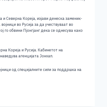
а и Северна Кореја, изјави денеска заменик-
војници во Русија за да учествуваат во
ј го обвини Пјонгјанг дека се однесува како
рна Кореја и Русија. Кабинетот на
наведува агенцијата Јонхап.
ојници од специјалните сили за поддршка на