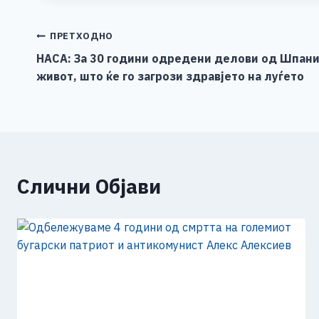
e
e
er
s
l
y
b
n
A
Li
Навигација
ПРЕТХОДНО
o
g
p
n
НАСА: За 30 години одредени делови од Шпаниј
на
живот, што ќе го загрози здравјето на луѓето
o
er
p
k
напис
k
Слични Објави