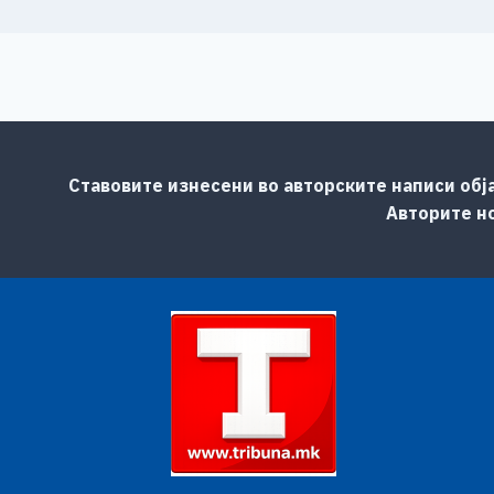
Ставовите изнесени во авторските написи обј
Авторите но