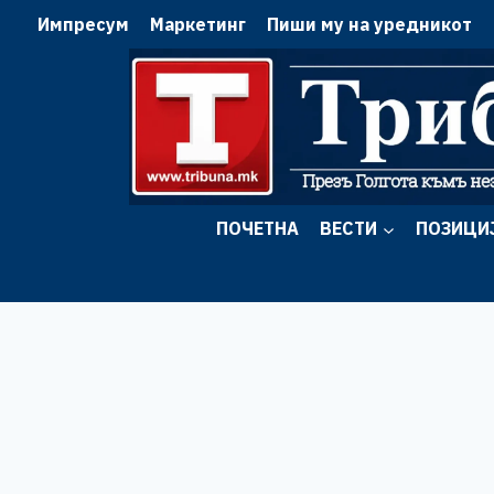
Skip
Импресум
Маркетинг
Пиши му на уредникот
to
content
ПОЧЕТНА
ВЕСТИ
ПОЗИЦИ