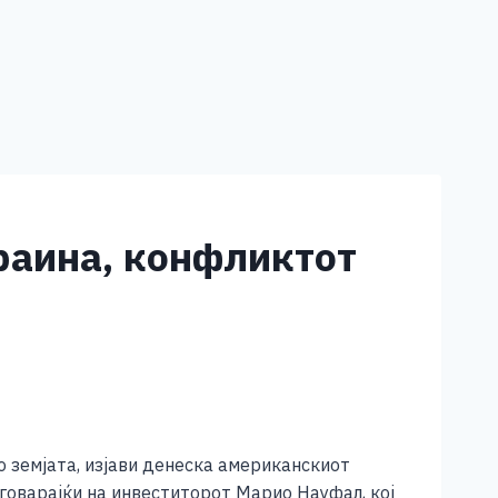
раина, конфликтот
о земјата, изјави денеска американскиот
говарајќи на инвеститорот Марио Науфал, кој