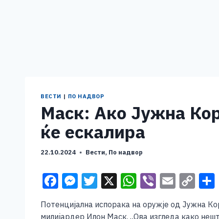
ВЕСТИ
|
ПО НАДВОР
Маск: Ако Јужна Кор
ќе ескалира
22.10.2024
Вести
,
По надвор
F
M
T
X
W
Vi
E
C
a
e
wi
h
b
m
o
Потенцијална испорака на оружје од Јужна Кор
c
ss
tt
at
er
ai
p
милијардер Илон Маск. „Ова изгледа како нешт