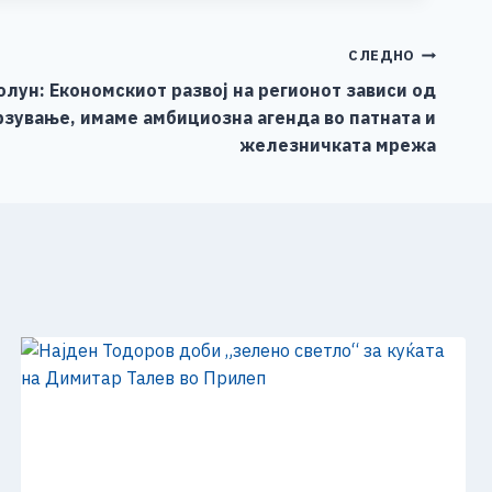
СЛЕДНО
лун: Економскиот развој на регионот зависи од
зување, имаме амбициозна агенда во патната и
железничката мрежа