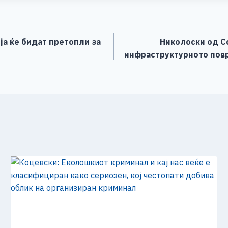
e
а ќе бидат претопли за
Николоски од Со
инфраструктурното повр