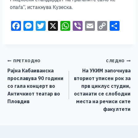
опаѓа“, истакнува Кузеска.
F
M
T
X
W
Vi
E
C
S
a
e
wi
h
b
m
o
h
c
ss
tt
at
er
ai
p
ar
e
e
er
s
l
y
e
Навигација
ПРЕТХОДНО
СЛЕДНО
b
n
A
Li
Рајна Кабаиванска
На УКИМ започнува
o
g
p
n
на
прославува 90 години
вториот уписен рок за
o
er
p
k
напис
со гала концерт во
прв циклус студии,
k
Античкиот театар во
останати се слободни
Пловдив
места на речиси сите
факултети