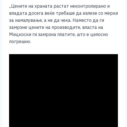
„Цените на храната растат неконтролирано и
владата досега веќе требаше да излезе со мерки
за намалување, а не да чека. Наместо да ги
замрзне цените на производите, власта на
Мицкоски ги замрзна платите, што е целосно
погрешно.