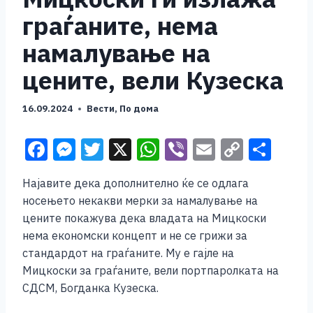
граѓаните, нема
намалување на
цените, вели Кузеска
16.09.2024
Вести
,
По дома
F
M
T
X
W
Vi
E
C
S
a
e
wi
h
b
m
o
h
Најавите дека дополнително ќе се одлага
c
ss
tt
at
er
ai
p
ar
носењето некакви мерки за намалување на
e
e
er
s
l
y
e
цените покажува дека владата на Мицкоски
b
n
A
Li
нема економски концепт и не се грижи за
стандардот на граѓаните. Му е гајле на
o
g
p
n
Мицкоски за граѓаните, вели портпаролката на
o
er
p
k
СДСМ, Богданка Кузеска.
k