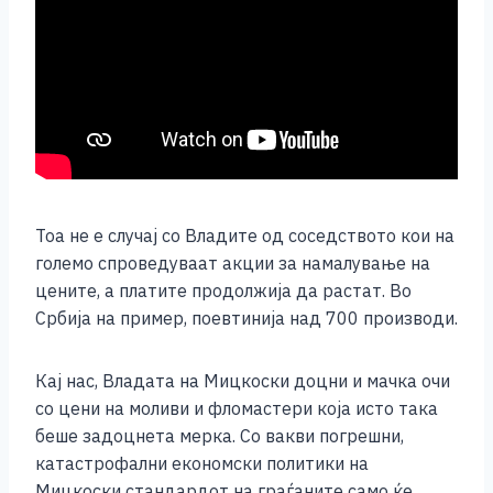
Тоа не е случај со Владите од соседството кои на
големо спроведуваат акции за намалување на
цените, а платите продолжија да растат. Во
Србија на пример, поевтинија над 700 производи.
Кај нас, Владата на Мицкоски доцни и мачка очи
со цени на моливи и фломастери која исто така
беше задоцнета мерка. Со вакви погрешни,
катастрофални економски политики на
Мицкоски стандардот на граѓаните само ќе