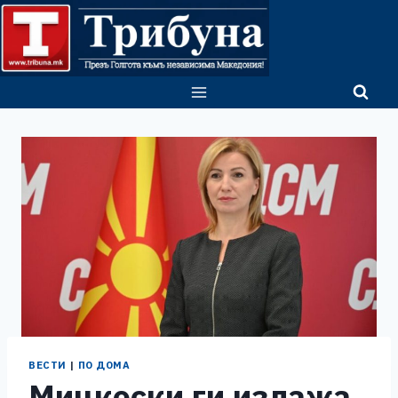
Skip
to
content
ВЕСТИ
|
ПО ДОМА
Мицкоски ги излажа