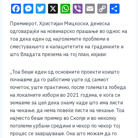
F
M
T
X
W
Vi
E
C
S
a
e
wi
h
b
m
o
h
Премиерот, Христијан Мицкоски, денеска
c
ss
tt
at
er
ai
p
ar
одговарајќи на новинарско прашање во однос на
e
e
er
s
l
y
e
тоа дека еден од најголемите проблеми е
b
n
A
Li
сместувањето и капацитетите на градинките и
што Владата презема на тој план, изјави:
o
g
p
n
o
er
p
k
„Тоа беше еден од основните проекти коишто
k
почнавме да го работиме уште од самиот
почеток, уште практично, после големата победа
на локалните избори во 2021 година, е кога си
земавме за цел дека онаму каде што има листи
на чекање, да нема повеќе листи на чекање. Тоа
најчесто беше пример во Скопје и во неколку
поголеми урбани средини и чекор по чекор тој
процес се завршуваше. Она што можам да го