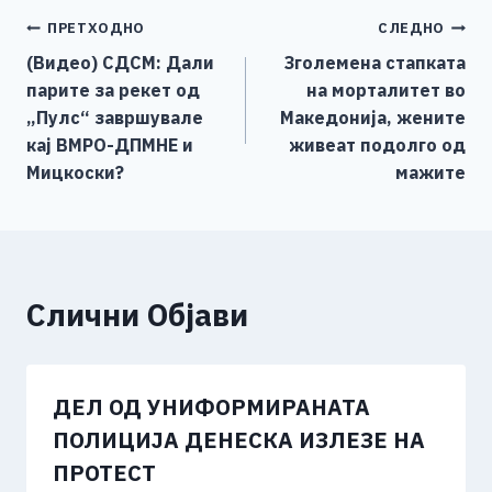
e
e
er
s
l
y
e
Навигација
ПРЕТХОДНО
СЛЕДНО
b
n
A
Li
(Видео) СДСМ: Дали
Зголемена стапката
o
g
p
n
на
парите за рекет од
на морталитет во
o
er
p
k
напис
„Пулс“ завршувале
Македонија, жените
k
кај ВМРО-ДПМНЕ и
живеат подолго од
Мицкоски?
мажите
Слични Објави
ДЕЛ ОД УНИФОРМИРАНАТА
ПОЛИЦИЈА ДЕНЕСКА ИЗЛЕЗЕ НА
ПРОТЕСТ