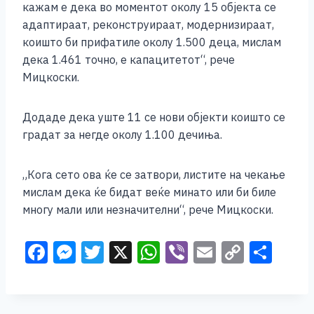
кажам е дека во моментот околу 15 објекта се
адаптираат, реконструираат, модернизираат,
коишто би прифатиле околу 1.500 деца, мислам
дека 1.461 точно, е капацитетот“, рече
Мицкоски.
Додаде дека уште 11 се нови објекти коишто се
градат за негде околу 1.100 дечиња.
„Кога сето ова ќе се затвори, листите на чекање
мислам дека ќе бидат веќе минато или би биле
многу мали или незначителни“, рече Мицкоски.
F
M
T
X
W
Vi
E
C
S
a
e
wi
h
b
m
o
h
c
ss
tt
at
er
ai
p
ar