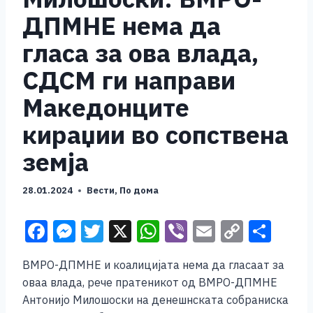
ДПМНЕ нема да
гласа за ова влада,
СДСМ ги направи
Македонците
кираџии во сопствена
земја
28.01.2024
Вести
,
По дома
F
M
T
X
W
Vi
E
C
S
a
e
wi
h
b
m
o
h
ВМРО-ДПМНЕ и коалицијата нема да гласаат за
c
ss
tt
at
er
ai
p
ar
оваа влада, рече пратеникот од ВМРО-ДПМНЕ
e
e
er
s
l
y
e
Антонијо Милошоски на денешнската собраниска