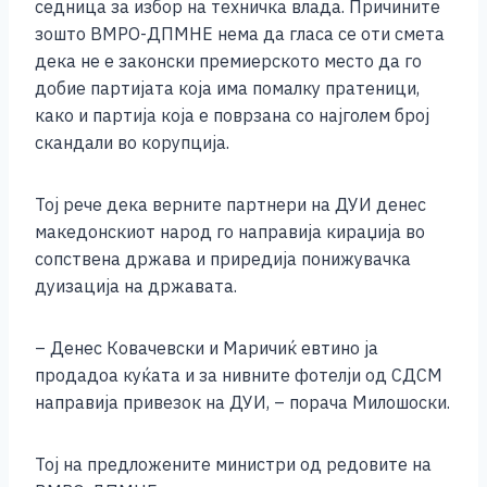
b
n
A
Li
седница за избор на техничка влада. Причините
зошто ВМРО-ДПМНЕ нема да гласа се оти смета
o
g
p
n
дека не е законски премиерското место да го
o
er
p
k
добие партијата која има помалку пратеници,
k
како и партија која е поврзана со најголем број
скандали во корупција.
Тој рече дека верните партнери на ДУИ денес
македонскиот народ го направија кираџија во
сопствена држава и приредија понижувачка
дуизација на државата.
– Денес Ковачевски и Маричиќ евтино ја
продадоа куќата и за нивните фотелји од СДСМ
направија привезок на ДУИ, – порача Милошоски.
Тој на предложените министри од редовите на