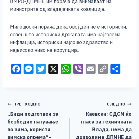
ВМРО-ДПМНЕ им порача да внимаваат на
министрите од владејачката коалиција.
Милошоски порача дека овој ден не е историски,
освен што историски државата има најголема
инфлација, историски најлошо здравство и
највисоко ниво на корупција.
F
M
T
X
W
Vi
E
C
S
a
e
wi
h
b
m
o
h
c
ss
tt
at
er
ai
p
ar
e
e
er
s
l
y
e
Навигација
ПРЕТХОДНО
СЛЕДНО
b
n
A
Li
„Биди подготвен за
Каевски: СДСМ ќе
o
g
p
n
на
безбедно патување
гласа за техничката
o
er
p
k
напис
во зима, користи
Влада, нема да
k
зимска опрема“–
дозволиме ДПМНЕ да