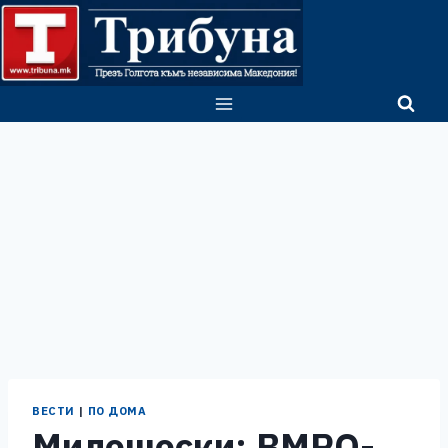
Skip
to
content
ВЕСТИ
|
ПО ДОМА
Милошоски: ВМРО-