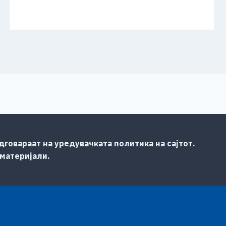
говараат на уредувачката политика на сајтот.
 материјали.