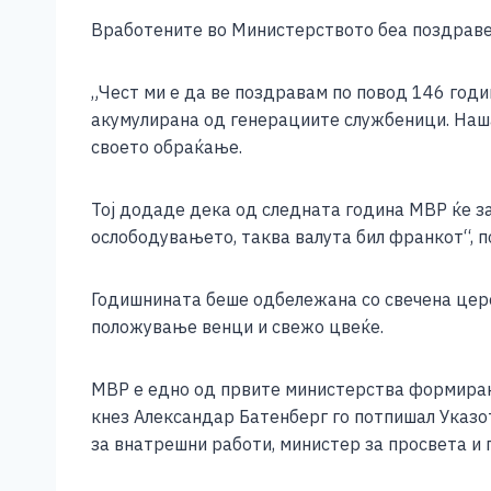
e
e
er
s
l
y
Вработените во Министерството беа поздраве
b
n
A
Li
o
g
p
n
„Чест ми е да вe поздравам по повод 146 год
o
er
p
k
акумулирана од генерациите службеници. Наша
своето обраќање.
k
Тој додаде дека од следната година МВР ќе за
ослободувањето, таква валута бил франкот“, п
Годишнината беше одбележана со свечена цере
положување венци и свежо цвеќе.
МВР е едно од првите министерства формирано
кнез Александар Батенберг го потпишал Указо
за внатрешни работи, министер за просвета и 