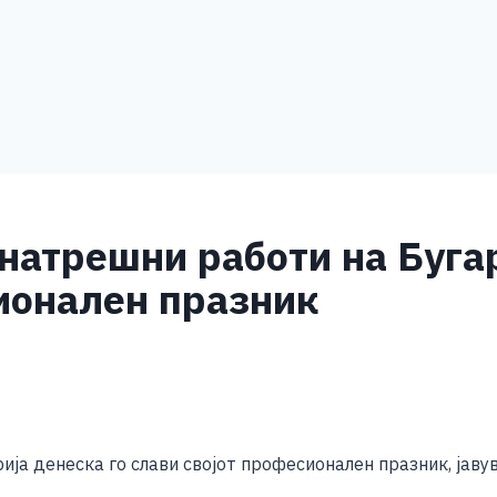
натрешни работи на Бугар
ионален празник
S
h
ја денеска го слави својот професионален празник, јаву
ar