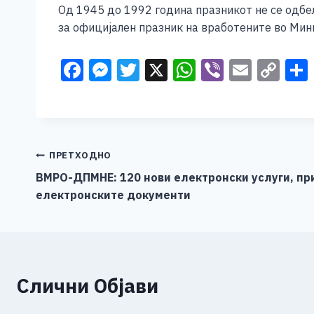
Од 1945 до 1992 година празникот не се одбел
за официјален празник на вработените во Мин
F
M
T
X
W
Vi
E
C
a
e
wi
h
b
m
o
c
ss
tt
at
er
ai
p
e
e
er
s
l
y
b
n
A
Li
Навигација
ПРЕТХОДНО
o
g
p
n
ВМРО-ДПМНЕ: 120 нови електронски услуги, пр
на
електронските документи
o
er
p
k
напис
k
Слични Објави