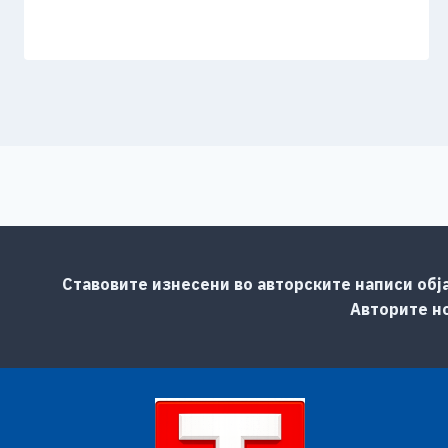
Ставовите изнесени во авторските написи обј
Авторите но