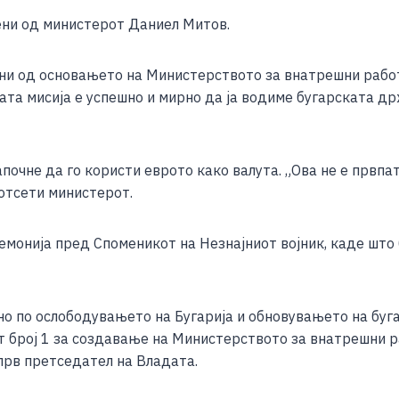
e
ни од министерот Даниел Митов.
ини од основањето на Министерството за внатрешни работ
та мисија е успешно и мирно да ја водиме бугарската др
почне да го користи еврото како валута. „Ова не е првпа
отсети министерот.
монија пред Споменикот на Незнајниот војник, каде што
 по ослободувањето на Бугарија и обновувањето на буга
т број 1 за создавање на Министерството за внатрешни р
прв претседател на Владата.