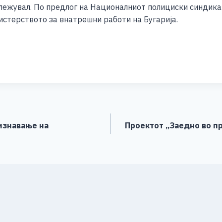
ежувал. По предлог на Националниот полициски синдикат,
истерството за внатрешни работи на Бугарија.
S
h
ar
e
изнавање на
Проектот „Заедно во пр