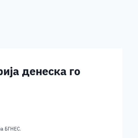
ија денеска го
ва БГНЕС.