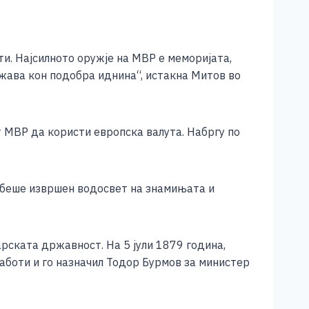
и. Најсилното оружје на МВР е меморијата,
жава кон подобра иднина“, истакна Митов во
т МВР да користи европска валута. Набргу по
 беше извршен водосвет на знамињата и
рската државност. На 5 јули 1879 година,
аботи и го назначил Тодор Бурмов за министер