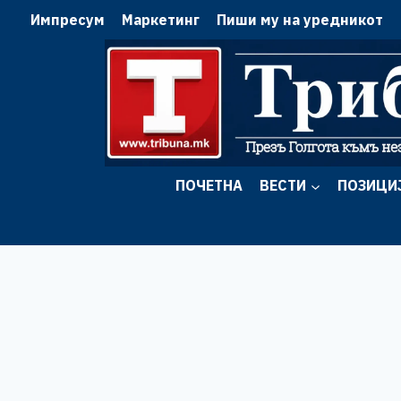
Skip
Импресум
Маркетинг
Пиши му на уредникот
to
content
ПОЧЕТНА
ВЕСТИ
ПОЗИЦИ