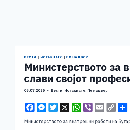
ВЕСТИ
|
ИСТАКНАТО
|
ПО НАДВОР
Министерството за в
слави својот профес
05.07.2025
Вести
,
Истакнато
,
По надвор
F
M
T
X
W
Vi
E
C
a
e
wi
h
b
m
o
Министерството за внатрешни работи на Бугари
c
ss
tt
at
er
ai
p