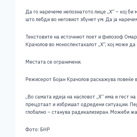
b
n
A
Li
o
g
p
n
Да го наречеме непознатото лице „Х“ – кој би м
што лебди во неговиот збунет ум. Да ја наречем
o
er
p
k
k
Текстовите на источниот поет и филозоф Омар
Крачолов во моноспектакалот „Х“, кој може да 
Местата се ограничени.
Режисерот Бојан Крачолов раскажува повеќе в
„Во самата идеја на насловот „Х“ има и гест н
прецртаат и избришат одредени ситуации. Пер
глобално – станува радикализиран. Можеби жан
Фото: БНР