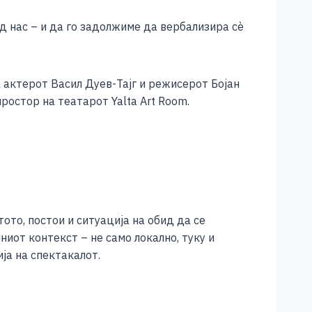
 од нас – и да го задолжиме да вербализира сè
 актерот Васил Дуев-Тајг и режисерот Бојан
простор на театарот Yalta Art Room.
ото, постои и ситуација на обид да се
иот контекст – не само локално, туку и
ја на спектакалот.