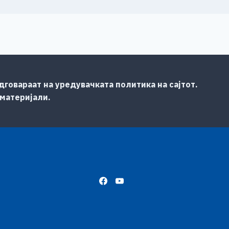
говараат на уредувачката политика на сајтот.
 материјали.