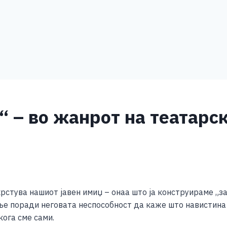
 – во жанрот на театарск
S
h
крстува нашиот јавен имиџ – онаа што ја конструираме „за
ar
ање поради неговата неспособност да каже што навистина
e
кога сме сами.