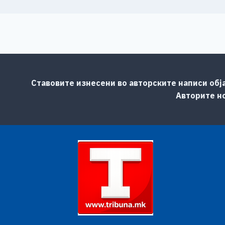
Ставовите изнесени во авторските написи обј
Авторите но