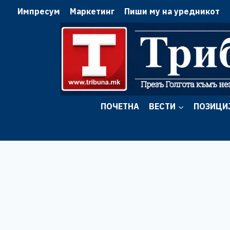
Skip
Импресум
Маркетинг
Пиши му на уредникот
to
content
ПОЧЕТНА
ВЕСТИ
ПОЗИЦИ