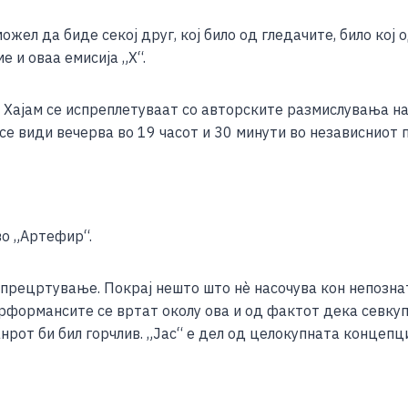
ожел да биде секој друг, кој било од гледачите, било кој
е и оваа емисија „Х“.
 Хајам се испреплетуваат со авторските размислувања на
се види вечерва во 19 часот и 30 минути во независниот 
о „Артефир“.
а прецртување. Покрај нешто што нè насочува кон непознат
формансите се вртат околу ова и од фактот дека севкупн
рот би бил горчлив. „Јас“ е дел од целокупната концепци