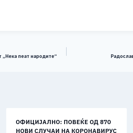
S
h
ar
e
т „Нека пеат народите“
Радослав
ОФИЦИЈАЛНО: ПОВЕЌЕ ОД 870
НОВИ СЛУЧАИ НА КОРОНАВИРУС