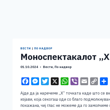
ВЕСТИ
|
ПО НАДВОР
Моноспектакалот „Х“
01.10.2024
Вести
,
По надвор
F
M
T
X
W
Vi
E
C
a
e
wi
h
b
m
o
Ајде да ја наречеме „Х“ точката каде што се в
c
ss
tt
at
er
ai
p
изјави, која секогаш оди со благо подмолкнув
e
e
er
s
l
y
покажана, чиј глас не можеме да го замолчиме 