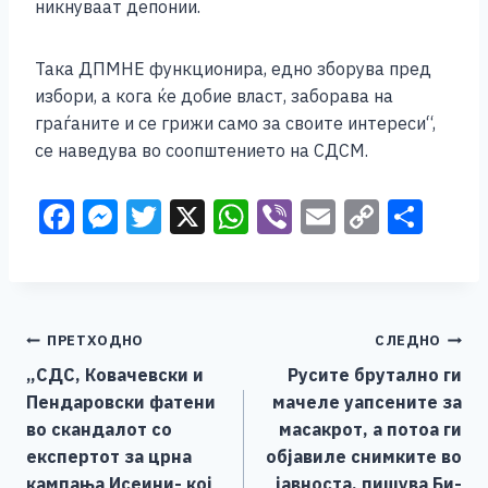
никнуваат депонии.
Така ДПМНЕ функционира, едно зборува пред
избори, а кога ќе добие власт, заборава на
граѓаните и се грижи само за своите интереси“,
се наведува во соопштението на СДСМ.
F
M
T
X
W
Vi
E
C
S
a
e
wi
h
b
m
o
h
c
ss
tt
at
er
ai
p
ar
e
e
er
s
l
y
e
Навигација
ПРЕТХОДНО
СЛЕДНО
b
n
A
Li
„СДС, Ковачевски и
Русите брутално ги
o
g
p
n
на
Пендаровски фатени
мачеле уапсените за
o
er
p
k
напис
во скандалот со
масакрот, а потоа ги
k
експертот за црна
објавиле снимките во
кампања Исеини- кој
јавноста, пишува Би-