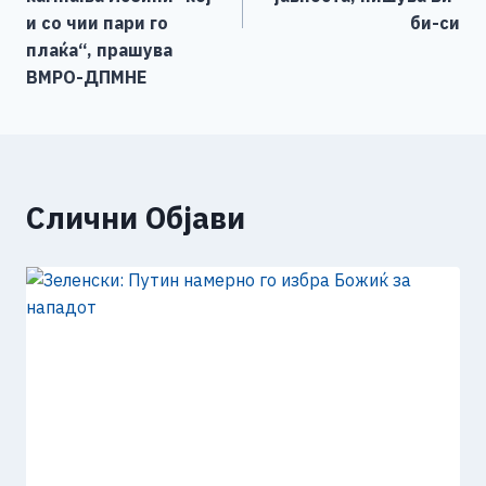
и со чии пари го
би-си
плаќа“, прашува
ВМРО-ДПМНЕ
Слични Објави