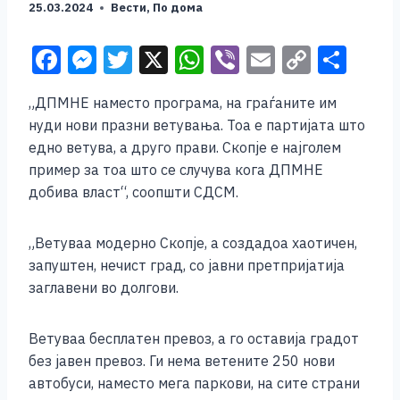
25.03.2024
Вести
,
По дома
F
M
T
X
W
Vi
E
C
S
a
e
wi
h
b
m
o
h
„ДПМНЕ наместо програма, на граѓаните им
c
ss
tt
at
er
ai
p
ar
нуди нови празни ветувања. Тоа е партијата што
e
e
er
s
l
y
e
едно ветува, а друго прави. Скопје е најголем
b
n
A
Li
пример за тоа што се случува кога ДПМНЕ
добива власт“, соопшти СДСМ.
o
g
p
n
o
er
p
k
„Ветуваа модерно Скопје, а создадоа хаотичен,
k
запуштен, нечист град, со јавни претпријатија
заглавени во долгови.
Ветуваа бесплатен превоз, а го оставија градот
без јавен превоз. Ги нема ветените 250 нови
автобуси, наместо мега паркови, на сите страни