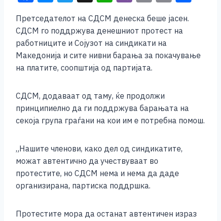
a
e
wi
h
b
m
o
h
Претседателот на СДСМ денеска беше јасен.
c
ss
tt
at
er
ai
p
ar
СДСМ го поддржува денешниот протест на
e
e
er
s
l
y
e
работниците и Сојузот на синдикати на
b
n
A
Li
Македонија и сите нивни барања за покачување
на платите, соопштија од партијата.
o
g
p
n
o
er
p
k
СДСМ, додаваат од таму, ќе продолжи
k
принципиелно да ги поддржува барањата на
секоја група граѓани на кои им е потребна помош.
„Нашите членови, како дел од синдикатите,
можат автентично да учествуваат во
протестите, но СДСМ нема и нема да даде
организирана, партиска поддршка.
Протестите мора да останат автентичен израз