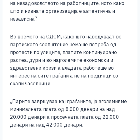
на незадоволството на работниците, исто како
што и нивната организација е автентична и
независна“.
Во времето на СДСМ, како што наведуваат во
партиското соопштение немаше потреба од
протести по улиците, платите континуирано
растеа, дури и во најголемите економски и
здравствени кризи а владата работеше во
интерес на сите граѓани а не на поединци со
скапи часовници.
„Парите завршуваа кај граѓаните, ја зголемивме
минималната плата од 8.000 денари на над
20.000 денари а просечната плата од 22.000
денари на над 42.000 денари.