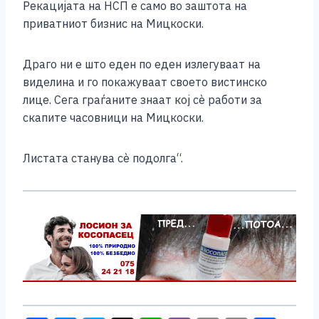
Рекацијата на НСП е само во заштота на
приватниот бизнис на Мицкоски.
Драго ни е што еден по еден излегуваат на
виделина и го покажуваат своето вистинско
лице. Сега граѓаните знаат кој сè работи за
скапите часовници на Мицкоски.
Листата станува сè подолга“.