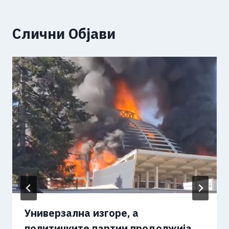
Слични Објави
Универзална изгоре, а
политичките партии продолжија