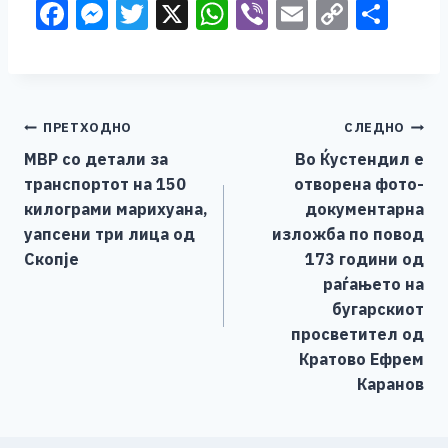
F
M
T
X
W
Vi
E
C
S
a
e
wi
h
b
m
o
h
c
ss
tt
at
er
ai
p
ar
e
e
er
s
l
y
e
Навигација
ПРЕТХОДНО
СЛЕДНО
b
n
A
Li
МВР со детали за
Во Ќустендил е
o
g
p
n
на
транспортот на 150
отворена фото-
o
er
p
k
напис
килограми марихуана,
документарна
k
уапсени три лица од
изложба по повод
Скопје
173 години од
раѓањето на
бугарскиот
просветител од
Кратово Ефрем
Каранов