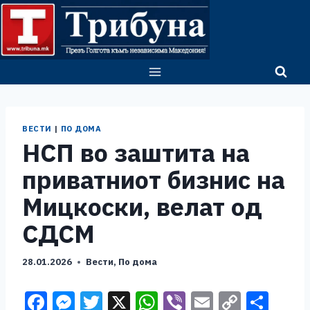
Skip
to
content
ВЕСТИ
|
ПО ДОМА
НСП во заштита на
приватниот бизнис на
Мицкоски, велат од
СДСМ
28.01.2026
Вести
,
По дома
F
M
T
X
W
Vi
E
C
S