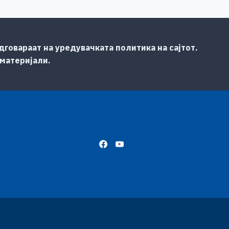
говараат на уредувачката политика на сајтот.
 материјали.