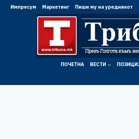
Skip
Импресум
Маркетинг
Пиши му на уредникот
to
content
ПОЧЕТНА
ВЕСТИ
ПОЗИЦИ