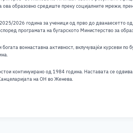
e
 ова образовно средиште преку социјалните мрежи, прен
 2025/2026 година за ученици од прво до дванаесетто од
а, според програмата на бугарското Министерство за обра
 богата воннаставна активност, вклучувајќи курсеви по б
ина.
остои континуирано од 1984 година. Наставата се одвива
Канцеларијата на ОН во Женева.
S
h
ar
e