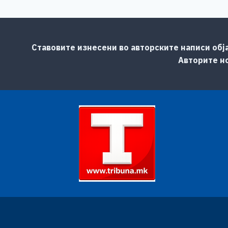
Ставовите изнесени во авторските написи обј
Авторите но