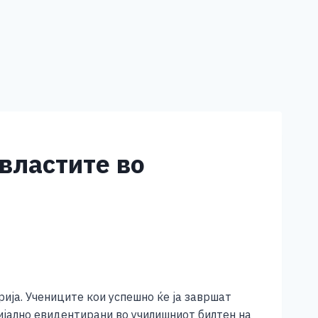
 властите во
рија. Учениците кои успешно ќе ја завршат
ијално евидентирани во училишниот билтен на