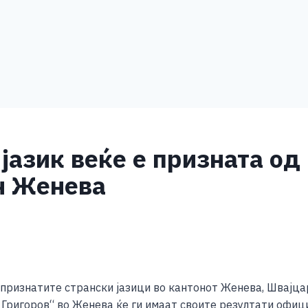
јазик веќе е призната од
н Женева
S
h
у признатите странски јазици во кантонот Женева, Швајца
ar
 Григоров“ во Женева ќе ги имаат своите резултати офиц