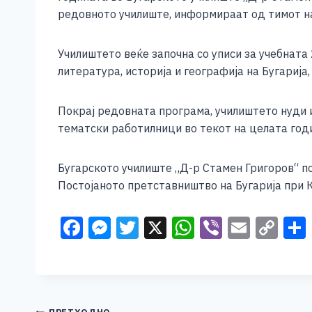
e
e
er
s
l
y
редовното училиште, информираат од тимот на
b
n
A
Li
o
g
p
n
Училиштето веќе започна со уписи за учебната
литература, историја и географија на Бугариј
o
er
p
k
k
Покрај редовната програма, училиштето нуди и
тематски работилници во текот на целата год
Бугарското училиште „Д-р Стамен Григоров“ п
Постојаното претставништво на Бугарија при 
F
M
T
X
W
Vi
E
C
a
e
wi
h
b
m
o
c
ss
tt
at
er
ai
p
e
e
er
s
l
y