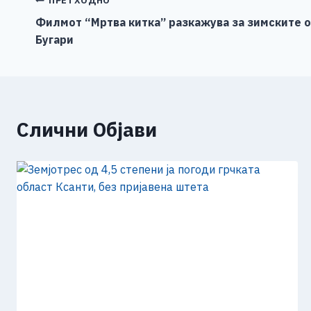
b
n
A
Li
Навигација
ПРЕТХОДНО
o
g
p
n
Филмот “Мртва китка” разкажува за зимските 
на
Бугари
o
er
p
k
напис
k
Слични Објави