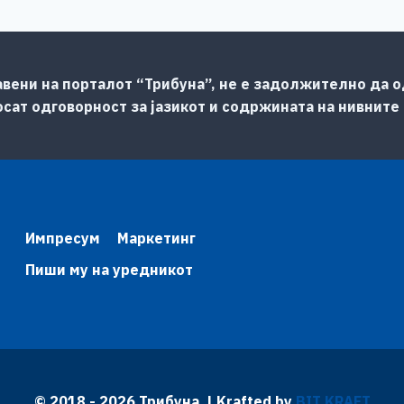
авени на порталот “Трибуна”, не е задолжително да од
сат одговорност за јазикот и содржината на нивните
Импресум
Маркетинг
Пиши му на уредникот
© 2018 - 2026 Трибуна | Krafted by
BIT KRAFT