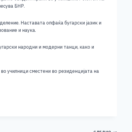
есува БНР.
деление. Наставата опфаќа бугарски јазик и
зование и наука.
угарски народни и модерни танци, како и
 во училници сместени во резиденцијата на