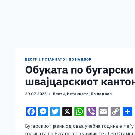
ВЕСТИ
|
ИСТАКНАТО
|
ПО НАДВОР
Обуката по бугарски 
швајцарскиот канто
29.07.2025
Вести
,
Истакнато
,
По надвор
F
M
T
X
W
Vi
E
C
a
e
wi
h
b
m
o
Бугарскиот јазик од оваа учебна година е меѓ
c
ss
tt
at
er
ai
p
годината во Бугарското училиште „Д-р Стамен