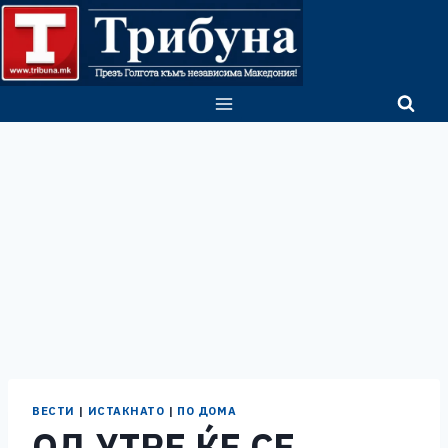
Skip
to
content
ВЕСТИ
|
ИСТАКНАТО
|
ПО ДОМА
ОД УТРЕ ЌЕ СЕ