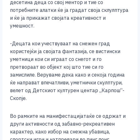
десетина деца со свој ментор и тие со
потребните алатки ќе ја градат своја склулптура
и ќе ја прикажат својата креативност и
умешност.
-Децата кои учествуваат на снежен град
користејќи ја својата фантазија, се вистински
уметници кои си играат со снегот и го
претвораат во објект кој што тие си го
замислиле. Веруваме дека како и секоја година
ќе направат впечатливи, уметнички скулптури,
велет од Детскиот културен центар „Карпош“-
Скопје.
Во рамките на манифестацијатаќе се одржат и
други активности од забавно-рекреативен
карактер, како избор на снежна убавица,
спортски игри и натпревари во пинг понг,