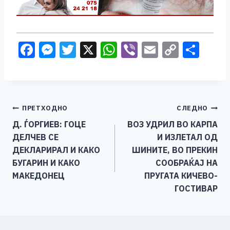
F
M
T
X
W
Vi
E
C
S
a
e
wi
h
b
m
o
h
c
ss
tt
at
er
ai
p
ar
e
e
er
s
l
y
e
Навигација
ПРЕТХОДНО
СЛЕДНО
b
n
A
Li
Д. ЃОРГИЕВ: ГОЦЕ
ВОЗ УДРИЛ ВО КАРПА
o
g
p
n
на
ДЕЛЧЕВ СЕ
И ИЗЛЕТАЛ ОД
o
er
p
k
напис
ДЕКЛАРИРАЛ И КАКО
ШИНИТЕ, ВО ПРЕКИН
k
БУГАРИН И КАКО
СООБРАЌАЈ НА
МАКЕДОНЕЦ
ПРУГАТА КИЧЕВО-
ГОСТИВАР