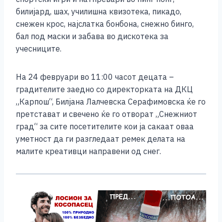
билијард, шах, училишна квизотека, пикадо,
снежен крос, најслатка бонбона, снежно бинго,
бал под маски и забава во дискотека за
учесниците.
На 24 февруари во 11:00 часот децата –
градителите заедно со директорката на ДКЦ
„Карпош“, Билјана Лалчевска Серафимовска ќе го
претстават и свечено ќе го отворат „Снежниот
град“ за сите посетителите кои ја сакаат оваа
уметност да ги разгледаат ремек делата на
малите креативци направени од снег.