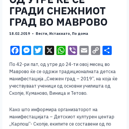
ГРАДИ СНЕЖНИОТ
ГРАД ВО МАВРОВО
18.02.2019
Вести
,
Истакнато
,
По дома
F
M
T
X
W
Vi
E
C
S
a
e
wi
h
b
m
o
h
По 42-ри пат, од утре до 24-ти овој месец во
c
ss
tt
at
er
ai
p
ar
Маврово ќе се одржи традиционалната детска
e
e
er
s
l
y
e
манифестација „Снежен град – 2019“, на која ќе
b
n
A
Li
учествуваат ученици од основни училишта од
Скопје, Куманово, Виница и Тетово.
o
g
p
n
o
er
p
k
Како што информира организаторот на
k
манифестацијата – Детскиот културен центар
„Карпош“- Скопје, екипите се составени од по