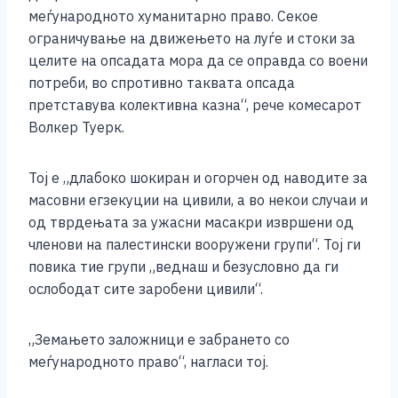
меѓународното хуманитарно право. Секое
ограничување на движењето на луѓе и стоки за
целите на опсадата мора да се оправда со воени
потреби, во спротивно таквата опсада
претставува колективна казна“, рече комесарот
Волкер Туерк.
Тој е „длабоко шокиран и огорчен од наводите за
масовни егзекуции на цивили, а во некои случаи и
од тврдењата за ужасни масакри извршени од
членови на палестински вооружени групи“. Тој ги
повика тие групи „веднаш и безусловно да ги
ослободат сите заробени цивили“.
„Земањето заложници е забрането со
меѓународното право“, нагласи тој.