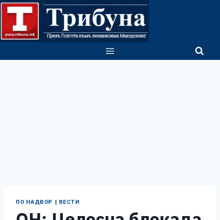
Skip
to
content
ПО НАДВОР
|
ВЕСТИ
ОН: Целосна блокада