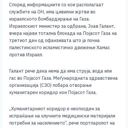
Според информациите со кои располагаат
службите на ОН, има цивилни жртви во
израелското бомбардирање на Газа.
Израелскиот министер за одбрана, Јоав Галант,
вчера најави тотална блокада на Појасот Газа на
третиот ден од офанзивата што ја почна
палестинското исламистичко движење Хамас
против Израел.
Галант рече дека нема да има струја, вода или
гас во Појасот Газа. Меѓународната здравствена
организација (СЗО) побара отворање
хуманитарен коридор кон Појасот Газа.
„Хуманитарниот коридор е неопходен за
испраќање на клучните медицински материјали
потребни за населението“, рече портпаролот на