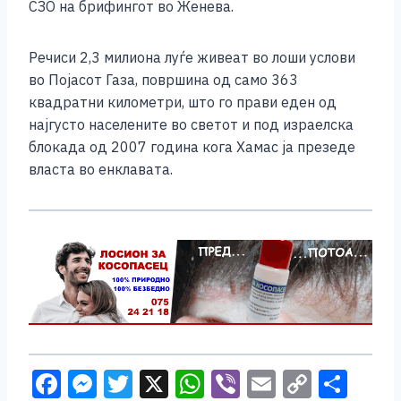
СЗО на брифингот во Женева.
Речиси 2,3 милиона луѓе живеат во лоши услови
во Појасот Газа, површина од само 363
квадратни километри, што го прави еден од
најгусто населените во светот и под израелска
блокада од 2007 година кога Хамас ја презеде
власта во енклавата.
F
M
T
X
W
Vi
E
C
S