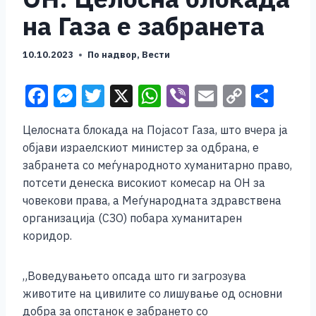
на Газа е забранета
10.10.2023
По надвор
,
Вести
F
M
T
X
W
Vi
E
C
S
a
e
wi
h
b
m
o
h
Целосната блокада на Појасот Газа, што вчера ја
c
ss
tt
at
er
ai
p
ar
објави израелскиот министер за одбрана, е
e
e
er
s
l
y
e
забранета со меѓународното хуманитарно право,
b
n
A
Li
потсети денеска високиот комесар на ОН за
човекови права, а Меѓународната здравствена
o
g
p
n
организација (СЗО) побара хуманитарен
o
er
p
k
коридор.
k
„Воведувањето опсада што ги загрозува
животите на цивилите со лишување од основни
добра за опстанок е забрането со