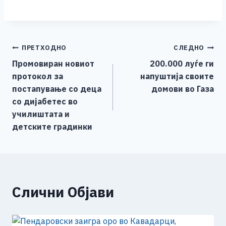
a
e
wi
h
b
m
o
h
c
ss
tt
at
er
ai
p
ar
e
e
er
s
l
y
e
Навигација
ПРЕТХОДНО
СЛЕДНО
b
n
A
Li
Промовиран новиот
200.000 луѓе ги
o
g
p
n
на
протокол за
напуштија своите
o
er
p
k
напис
постапување со деца
домови во Газа
k
со дијабетес во
училиштата и
детските градинки
Слични Објави