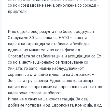
со кои создадовме земја опкружена со соседи –
пријатели.
И не е дека овој резултат не беше вреднуван.
Стануваме 30та членка на НАТО – нашата
најважна гаранција за стабилна и безбедна
иднина; но минавме и во нова фаза од
Спогодбата за стабилизација и асоцијација со ЕУ
со која институционално се поврзуваме со
Унијата; го започнавме набљудувачкиот
скрининг, а станавме и членки на Јадранско–
Јонската група земји. Едноставно како земја
навистина се вративме на евроатланскиот пат во
најширока смисла на зборот.
И ова не е само наша констатација. За ова
добивме потврда и од Европската Комисија, и од