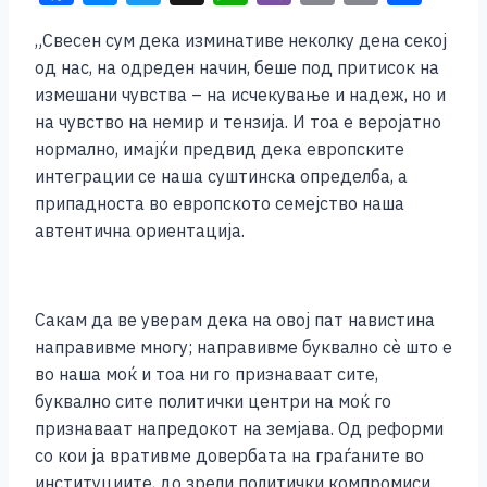
a
e
wi
h
b
m
o
h
„Свесен сум дека изминативе неколку дена секој
c
ss
tt
at
er
ai
p
ar
од нас, на одреден начин, беше под притисок на
e
e
er
s
l
y
e
измешани чувства – на исчекување и надеж, но и
b
n
A
Li
на чувство на немир и тензија. И тоа е веројатно
нормално, имајќи предвид дека европските
o
g
p
n
интеграции се наша суштинска определба, а
o
er
p
k
припадноста во европското семејство наша
k
автентична ориентација.
Сакам да ве уверам дека на овој пат навистина
направивме многу; направивме буквално сѐ што е
во наша моќ и тоа ни го признаваат сите,
буквално сите политички центри на моќ го
признаваат напредокот на земјава. Од реформи
со кои ја вративме довербата на граѓаните во
институциите, до зрели политички компромиси