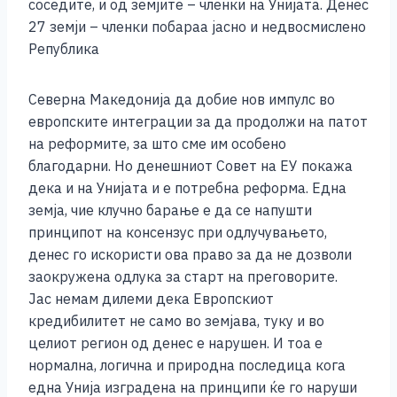
соседите, и од земјите – членки на Унијата. Денес
27 земји – членки побараа јасно и недвосмислено
Република
Северна Македонија да добие нов импулс во
европските интеграции за да продолжи на патот
на реформите, за што сме им особено
благодарни. Но денешниот Совет на ЕУ покажа
дека и на Унијата и е потребна реформа. Една
земја, чие клучно барање е да се напушти
принципот на консензус при одлучувањето,
денес го искористи ова право за да не дозволи
заокружена одлука за старт на преговорите.
Јас немам дилеми дека Европскиот
кредибилитет не само во земјава, туку и во
целиот регион од денес е нарушен. И тоа е
нормална, логична и природна последица кога
една Унија изградена на принципи ќе го наруши