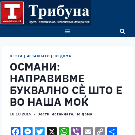
Skip
to
content
ВЕСТИ
|
ИСТАКНАТО
|
ПО ДОМА
OСМАНИ:
НАПРАВИВМЕ
БУКВАЛНО СЀ ШТО Е
ВО НАША МОЌ
18.10.2019
Вести
,
Истакнато
,
По дома
F
M
T
X
W
Vi
E
C
S