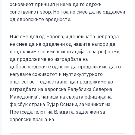
основниот принцип и нема да го одржи
сопствениот збор. Но тоа не смее да нѐ оддалечи
од европските вредности.
Ние сме дел од Европа, и денешната неправда
не смее да нѐ оддалечи од нашите напори да
продолжиме со имплементацијата на реформи,
да продолжиме во изградбата на
добрососедските односи, да продолжиме да го
негуваме соживотот и мултикултурното
општество – едноставно, да продолжиме во
изградбата на европска Република Северна
Македонија“, напиша на својата официјална
фејсбук страна Бујар Османи, заменикот на
Претседателот на Владата, задолжен за
европски прашања .