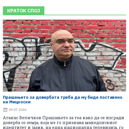
КРАТОК СПОЈ
Прашањето за довербата треба да му биде поставено
на Мицкоски
09.07.2026
Атанас Величков Прашањето за тоа како да се изгради
доверба со земја, која не го признава македонскиот
идентитет и јазик, на една национална телевизија, го