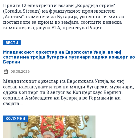
Првите 12 електрични возови „Корадија стрим“
(Coradia Stream) на францускиот производител
„Алстом“, наменети за Бугарија, успешно ги минаа
постапките за прием во земјата, соопшти денеска
компанијата, јавува БТА, пренесува Радио ...
ВЕСТИ
Младинскиот оркестар на Европската Унија, во чиј
состав има тројца бугарски музичари одржа концерт во
Берлин
08.08.2026
Младинскиот оркестар на Европската Унија, во чиј
состав настапуваат и тројца млади бугарски музичари,
одржа концерт на 3 август во Концертхаус Берлин,
соопшти Амбасадата на Бугарија во Германија на
својата ...
КОЛУМНИ