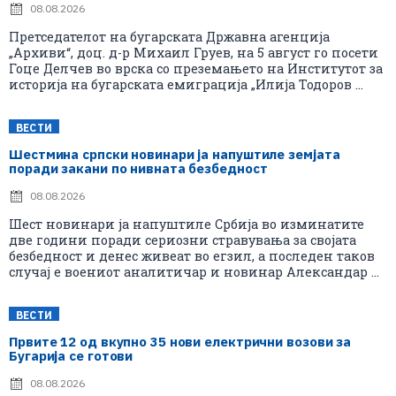
08.08.2026
Претседателот на бугарската Државна агенција
„Архиви“, доц. д-р Михаил Груев, на 5 август го посети
Гоце Делчев во врска со преземањето на Институтот за
историја на бугарската емиграција „Илија Тодоров ...
ВЕСТИ
Шестмина српски новинари ја напуштиле земјата
поради закани по нивната безбедност
08.08.2026
Шест новинари ја напуштиле Србија во изминатите
две години поради сериозни стравувања за својата
безбедност и денес живеат во егзил, а последен таков
случај е воениот аналитичар и новинар Александар ...
ВЕСТИ
Првите 12 од вкупно 35 нови електрични возови за
Бугарија се готови
08.08.2026