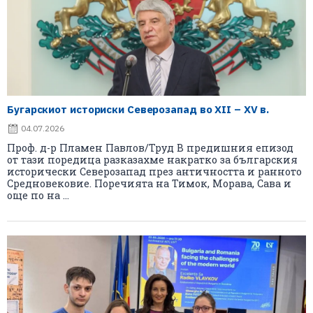
Бугарскиот историски Северозапад во XII – XV в.
04.07.2026
Проф. д-р Пламен Павлов/Труд В предишния епизод
от тази поредица разказахме накратко за българския
исторически Северозапад през античността и ранното
Средновековие. Поречията на Тимок, Морава, Сава и
още по на ...