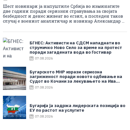
Шест новинари ја напуштиле Србија во изминатите
две години поради сериозни стравувања за својата
безбедност и денес живеат во егзил, а последен таков
случај е воениот аналитичар и новинар Александар ...
БГНЕС: Aктивисти на СДСМ нападнати во
струмичко Ново Село за време на протест
поради загадената вода во Гостивар
07.08.2026
Бугарското МНР изрази сериозна
загриженост поради новото одбивање на
Судот во Кочани за лекувањето на Ива
Михаилова
07.08.2026
Бугарија ја задржа лидерската позиција во
ЕУ по растот на услугите
07.08.2026