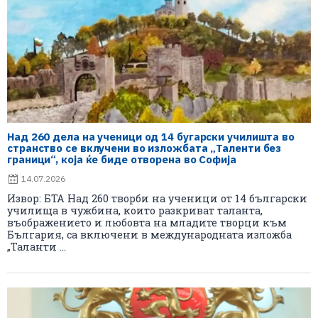
Над 260 дела на ученици од 14 бугарски училишта во
странство се вклучени во изложбата „Таленти без
граници“, која ќе биде отворена во Софија
14.07.2026
Извор: БТА Над 260 творби на ученици от 14 български
училища в чужбина, които разкриват таланта,
въображението и любовта на младите творци към
България, са включени в международната изложба
„Таланти ...