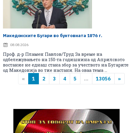
Македонските Бугари во бунтовната 1876 г.
08.08.2026
Проф. д-р Пламен Павлов/Труд За време на
одбележувањето на 150-та годишнина од Априлското
востание не еднаш стана збор за учеството на Бугарите
од Македонија во тие настани. На оваа тема ...
«
1
2
3
4
5
...
13056
»