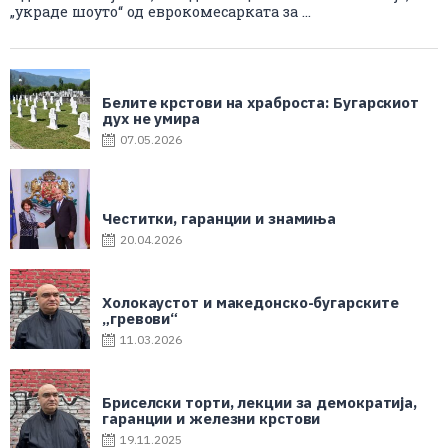
„украде шоуто“ од еврокомесарката за ...
Белите крстови на храброста: Бугарскиот
дух не умира
07.05.2026
Честитки, гаранции и знамиња
20.04.2026
Холокаустот и македонско-бугарските
„гревови“
11.03.2026
Бриселски торти, лекции за демократија,
гаранции и железни крстови
19.11.2025