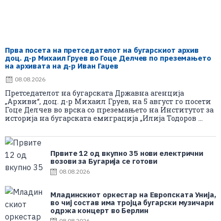
Прва посета на претседателот на бугарскиот архив
доц. д-р Михаил Груев во Гоце Делчев по преземањето
на архивата на д-р Иван Гаџев
08.08.2026
Претседателот на бугарската Државна агенција
„Архиви“, доц. д-р Михаил Груев, на 5 август го посети
Гоце Делчев во врска со преземањето на Институтот за
историја на бугарската емиграција „Илија Тодоров ...
Првите 12 од вкупно 35 нови електрични
возови за Бугарија се готови
08.08.2026
Младинскиот оркестар на Европската Унија,
во чиј состав има тројца бугарски музичари
одржа концерт во Берлин
08.08.2026