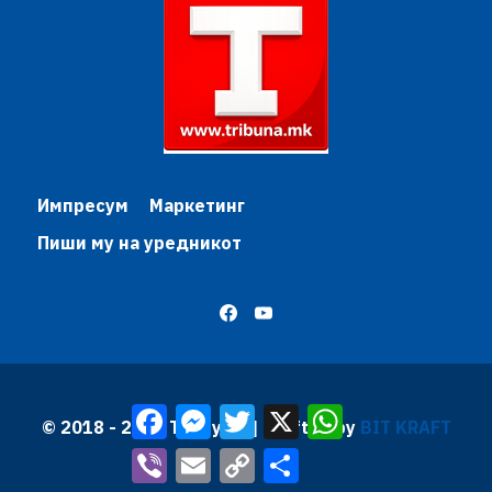
Импресум
Маркетинг
Пиши му на уредникот
Facebook
Messenger
Twitter
X
WhatsApp
© 2018 - 2026 Трибуна | Krafted by
BIT KRAFT
Viber
Email
Copy
Share
Link