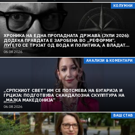
КОЛУМНИ
ХРОНИКА НА ЕДНА ПРОПАДНАТА ДРЖАВА (ЈУЛИ 2026):
ДОДЕКА ПРАВДАТА Е ЗАРОБЕНА ВО „РЕФОРМИ“,
ЛУЃЕТО СЕ ТРУЈАТ ОД ВОДА И ПОЛИТИКА, А ВЛАДАТА
И ОПОЗИЦИЈАТА СЕ „РЕКОНСТРУИРААТ“ – ЗЕМЈАТА
06.08.2026
ТОНЕ ВО „ДОСТОИНСТВО“ И МОЛЧИ ПРЕД УКРАИНА
АНАЛИЗИ & КОМЕНТАРИ
„СРПСКИОТ СВЕТ“ ИМ СЕ ПОТСМЕВА НА БУГАРИЈА И
ГРЦИЈА: ПОДГОТВУВА СКАНДАЛОЗНА СКУЛПТУРА НА
„МАЈКА МАКЕДОНИЈА“
06.08.2026
ВАШ СТАВ