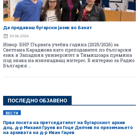
Да предаваш бугарски јазик во Банат
30.06.2026
Извор: БНР Първата учебна година (2025/2026) за
Светлана Караджова като преподавател по български
език в Западния университет в Тимишоара премина
под знака на изненадващ интерес. В интервю за Радио
България ...
ПОСЛЕДНО ОБЈАВЕНО
ВЕСТИ
Прва посета на претседателот на бугарскиот архив
доц. д-р Михаил Груев во Гоце Делчев по преземањето
на архивата на д-р Иван Гаџев