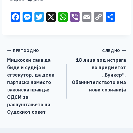
F
M
T
X
W
Vi
E
C
S
a
e
wi
h
b
m
o
h
c
ss
tt
at
er
ai
p
ar
e
e
er
s
l
y
e
Навигација
ПРЕТХОДНО
СЛЕДНО
b
n
A
Li
Мицкоски сака да
18 лица под истрага
o
g
p
n
на
биде и судија и
во предметот
o
er
p
k
напис
егзекутор, да дели
„Бункер“,
k
партиска наместо
Обвинителството има
законска правда:
нови сознанија
СДСМ за
распуштањето на
Судскиот совет