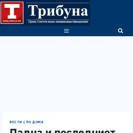
Skip
to
content
ВЕСТИ
|
ПО ДОМА
Падна и последниот