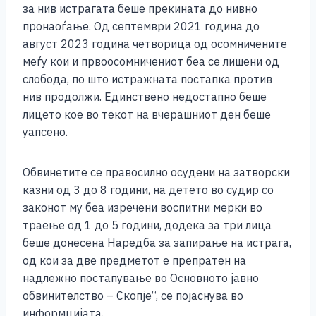
за нив истрагата беше прекината до нивно
пронаоѓање. Од септември 2021 година до
август 2023 година четворица од осомничените
меѓу кои и првоосомничениот беа се лишени од
слобода, по што истражната постапка против
нив продолжи. Единствено недостапно беше
лицето кое во текот на вчерашниот ден беше
уапсено.
Обвинетите се правосилно осудени на затворски
казни од 3 до 8 години, на детето во судир со
законот му беа изречени воспитни мерки во
траење од 1 до 5 години, додека за три лица
беше донесена Наредба за запирање на истрага,
од кои за две предметот е препратен на
надлежно постапување во Основното јавно
обвинителство – Скопје“, се појаснува во
информцијата.