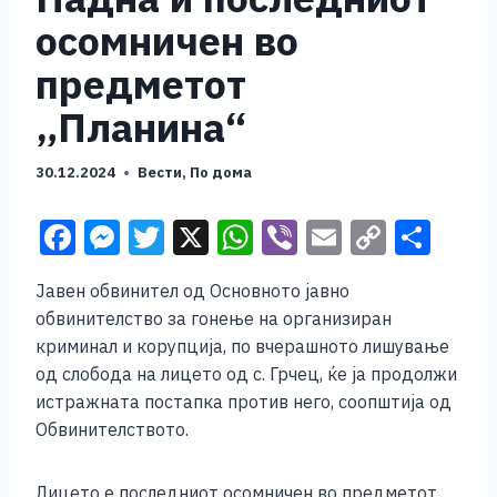
осомничен во
предметот
„Планина“
30.12.2024
Вести
,
По дома
F
M
T
X
W
Vi
E
C
S
a
e
wi
h
b
m
o
h
Јавен обвинител од Основното јавно
c
ss
tt
at
er
ai
p
ar
обвинителство за гонење на организиран
e
e
er
s
l
y
e
криминал и корупција, по вчерашното лишување
b
n
A
Li
од слобода на лицето од с. Грчец, ќе ја продолжи
истражната постапка против него, соопштија од
o
g
p
n
Обвинителството.
o
er
p
k
k
Лицето е последниот осомничен во предметот