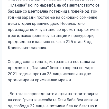
„Планина“ кој по наредба на обвинителството се
бараше со централна потерница повеќе од три
години заради постоење на основано сомнение
дека сторил кривично дело Неовластено
производство и пуштање во промет наркотични
дроги, психотропни супстанции и прекурзори,
предвидено и казниво по член 215 став 3 од
Кривичниот законик.
Според соопштеното, истражната постапка за
предметот „Планина“ беше отворена во март
2021 година против 28 лица членови на две
организирани криминални мрежи.
„Во тогаш спроведените акции на територијата
на село Грчец и населбата Гази Баба беа лишени
од слобода 22 лица, а петмина беа во бегство и