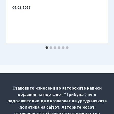
06.01.2025
Ставовите изнесени во авторските написи
објавени на порталот “Трибуна”, не е
задолжително да одговараат на уредувачката
политика на сајтот. Авторите носат
одговорност за јазикот и содржината на