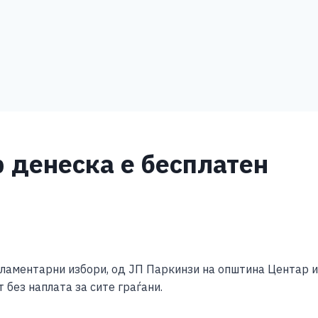
 денеска е бесплатен
S
h
ламентарни избори, од ЈП Паркинзи на општина Центар 
ar
 без наплата за сите граѓани.
e