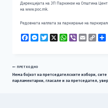
b
n
A
Li
Дирекцијата на ЈП Паркинзи на Општина Цента
o
g
p
n
на www.poc.mk.
o
er
p
k
Редовната наплата за паркирање на паркирали
k
F
M
T
X
W
Vi
E
C
a
e
wi
h
b
m
o
c
ss
tt
at
er
ai
p
e
e
er
s
l
y
b
n
A
Li
Навигација
ПРЕТХОДНО
o
g
p
n
Нема бојкот на претседателските избори, сите
на
парламентарни, гласале и за претседател, уве
o
er
p
k
напис
k