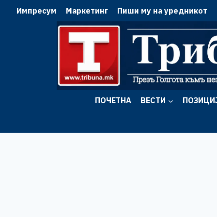
Skip
Импресум
Маркетинг
Пиши му на уредникот
to
content
ПОЧЕТНА
ВЕСТИ
ПОЗИЦИ