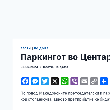
ВЕСТИ
|
ПО ДОМА
Паркингот во Центар
08.05.2024
Вести
,
По дома
F
M
T
X
W
Vi
E
C
a
e
wi
h
b
m
o
По повод Македонските претседателски и пар
c
ss
tt
at
er
ai
p
кои стопанисува јавното претпријатие ќе бидат
e
e
er
s
l
y