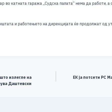
р во катната гаража „Судска палата“ нема да работи, а 
штата и работењето на дирекцијата ќе продолжат од ут
S
h
ar
e
 што излегле на
ЕК ja потсети РС М
рува Даштевски