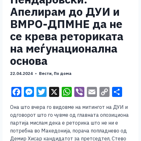
Апелирам до ДУИ и
ВМРО-ДПМНЕ да не
се крева реториката
на меѓунационална
основа
22.04.2024
Вести
,
По дома
F
M
T
X
W
Vi
E
C
S
a
e
wi
h
b
m
o
h
Она што вчера го видовме на митингот на ДУИ и
c
ss
tt
at
er
ai
p
ar
одговорот што го чувме од главната опозициона
e
e
er
s
l
y
e
партија мислам дека е реторика што не ни е
b
n
A
Li
потребна во Македонија, порача попладнево од
Демир Хисар кандидатот за претседтел, Стево