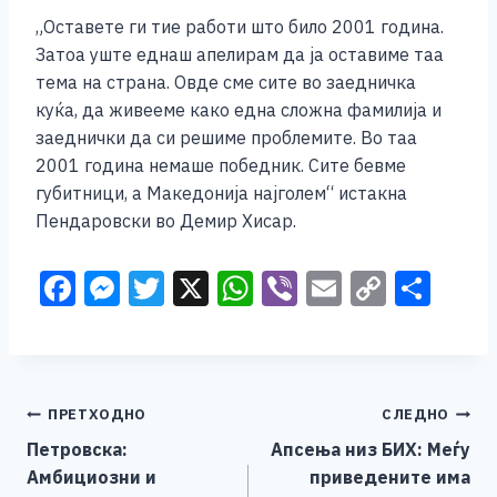
„Оставете ги тие работи што било 2001 година.
Затоа уште еднаш апелирам да ја оставиме таа
тема на страна. Овде сме сите во заедничка
куќа, да живееме како една сложна фамилија и
заеднички да си решиме проблемите. Во таа
2001 година немаше победник. Сите бевме
губитници, а Македонија најголем“ истакна
Пендаровски во Демир Хисар.
F
M
T
X
W
Vi
E
C
S
a
e
wi
h
b
m
o
h
c
ss
tt
at
er
ai
p
ar
e
e
er
s
l
y
e
Навигација
ПРЕТХОДНО
СЛЕДНО
b
n
A
Li
Петровска:
Апсења низ БИХ: Меѓу
o
g
p
n
на
Амбициозни и
приведените има