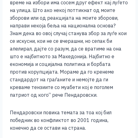
време на избори има сосем друг ефект кај луѓето
на улица. Што ако некој поттикнат од моите
зборови или од реакцијата на моите зборови,
направи некоја беља на национална основа?
Знам дека во овој случај станува збор за луѓе кои
се искусни, кои не се вчерашни, но сепак би
апелирал, дајте со разум, да се вратиме на она
што е најбитното за Македонија. Најбитно е
економија и социјална политика и борбата
против корупцијата. Мораме да го кренеме
стандардот на граѓаните и немојте да ги
креваме тензиите со муабети кој е поголем
патриот од кого“ рече Пендаровски.
Пендаровски повика темата за тоа кој бил
победник во конфликтот во 2001 година,
конечно да се остави на страна.