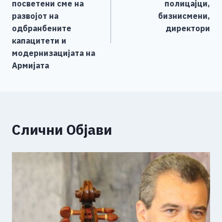
o
er
p
k
напис
посветени сме на
полицајци,
k
развојот на
бизнисмени,
одбранбените
директори
капацитети и
модернизацијата на
Армијата
Слични Објави