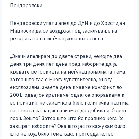
o
g
p
n
Пендаровски.
o
er
p
k
k
Пендаровски упати апел до ДУИ и до Христијан
Мицкоски да се воздржат од засилување на
реториката на меѓунационална основа.
„Значи апелирам до двете страни, немојте два
дена три дена пет дена пред изборите да ја
кревате реториката на меѓунационалната тема,
затоа што таа е многу чувствителна, многу
експлозивна, знаете дека имавме конлфикт во
2001, одвај се вративме, одвај се опоравивме и
во принцип, не сакам која било политичка партија
на темата на национализмот да добива изборен
поен. Зошто? Затоа што што ќе правиме кога ќе
завшрат изборите? Ова што јас го кажувам било
што на која било тема како претседател во