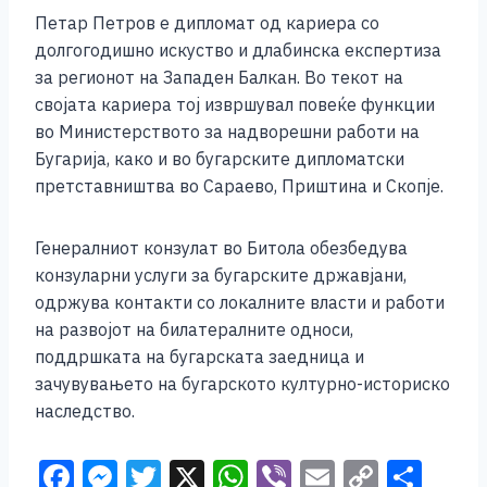
Петар Петров е дипломат од кариера со
долгогодишно искуство и длабинска експертиза
за регионот на Западен Балкан. Во текот на
својата кариера тој извршувал повеќе функции
во Министерството за надворешни работи на
Бугарија, како и во бугарските дипломатски
претставништва во Сараево, Приштина и Скопје.
Генералниот конзулат во Битола обезбедува
конзуларни услуги за бугарските државјани,
одржува контакти со локалните власти и работи
на развојот на билатералните односи,
поддршката на бугарската заедница и
зачувувањето на бугарското културно-историско
наследство.
F
M
T
X
W
Vi
E
C
S