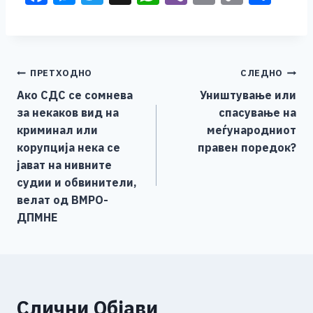
a
e
wi
h
b
m
o
h
c
ss
tt
at
er
ai
p
ar
e
e
er
s
l
y
e
Навигација
ПРЕТХОДНО
СЛЕДНО
b
n
A
Li
Ако СДС се сомнева
Уништување или
o
g
p
n
на
за некаков вид на
спасување на
o
er
p
k
напис
криминал или
меѓународниот
k
корупција нека се
правен поредок?
јават на нивните
судии и обвинители,
велат од ВМРО-
ДПМНЕ
Слични Објави