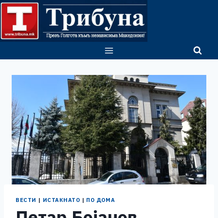
Skip
to
content
ВЕСТИ
|
ИСТАКНАТО
|
ПО ДОМА
Петар Бојанов