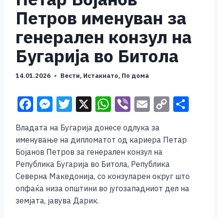
Петров именуван за
генерален конзул на
Бугарија во Битола
14.01.2026
Вести
,
Истакнато
,
По дома
F
M
T
X
W
Vi
E
C
S
a
e
wi
h
b
m
o
h
Владата на Бугарија донесе одлука за
c
ss
tt
at
er
ai
p
ar
именување на дипломатот од кариера Петар
e
e
er
s
l
y
e
Бојанов Петров за генерален конзул на
b
n
A
Li
Република Бугарија во Битола, Република
Северна Македонија, со конзуларен округ што
o
g
p
n
опфаќа низа општини во југозападниот дел на
o
er
p
k
земјата, јавува Дарик.
k