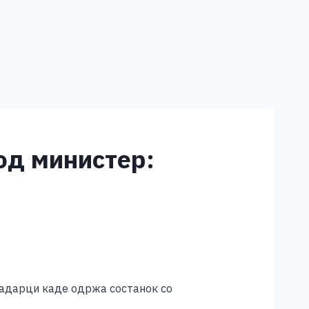
од министер:
вадарци каде одржа состанок со