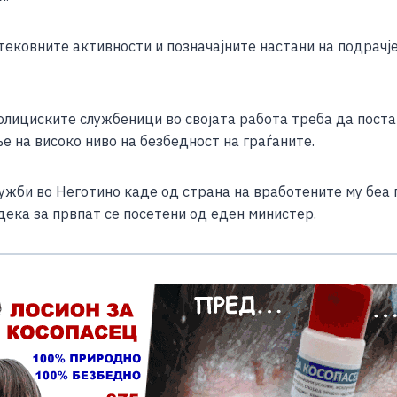
e
тековните активности и позначајните настани на подрач
олициските службеници во својата работа треба да поста
е на високо ниво на безбедност на граѓаните.
лужби во Неготино каде од страна на вработените му беа 
ека за првпат се посетени од еден министер.