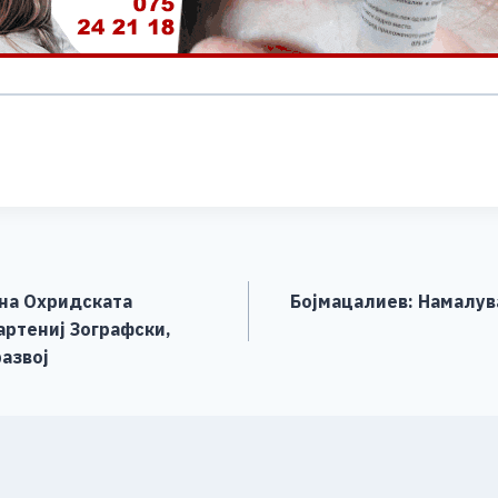
S
h
ar
e
 на Охридската
Бојмацалиев: Намалув
артениј Зографски,
азвој