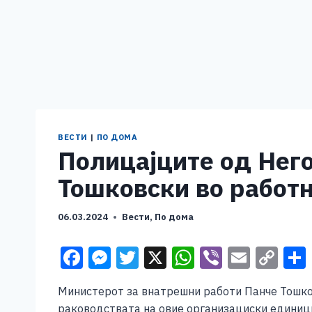
ВЕСТИ
|
ПО ДОМА
Полицајците од Него
Тошковски во работн
06.03.2024
Вести
,
По дома
F
M
T
X
W
Vi
E
C
a
e
wi
h
b
m
o
Министерот за внатрешни работи Панче Тошко
c
ss
tt
at
er
ai
p
раководствата на овие организациски единиц