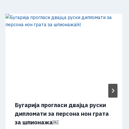
Бугарија прогласи двајца руски
дипломати за персона нон грата
за шпионажа￼