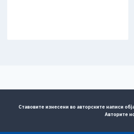
Ставовите изнесени во авторските написи обј
Авторите но