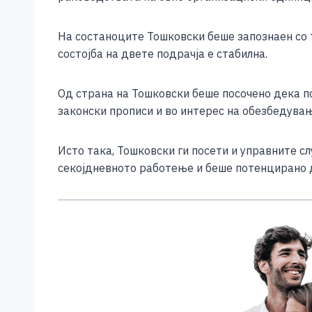
e
e
er
s
l
y
b
n
A
Li
На состаноците Тошковски беше запознаен со 
o
g
p
n
состојба на двете подрачја е стабилна.
o
er
p
k
Од страна на Тошковски беше посочено дека п
k
законски прописи и во интерес на обезбедувањ
Исто така, Тошковски ги посети и управните с
секојдневното работење и беше потенцирано д