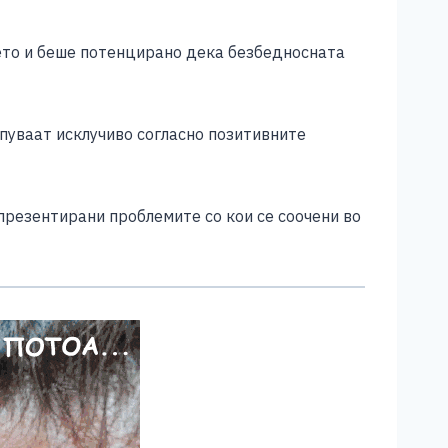
јето и беше потенцирано дека безбедносната
пуваат исклучиво согласно позитивните
презентирани проблемите со кои се соочени во