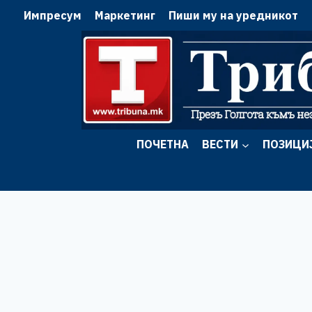
Skip
Импресум
Маркетинг
Пиши му на уредникот
to
content
ПОЧЕТНА
ВЕСТИ
ПОЗИЦИ